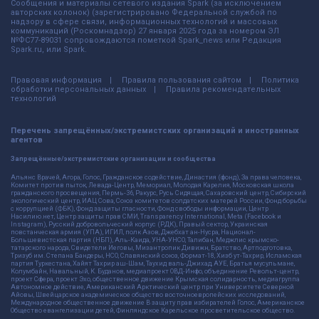
Сообщения и материалы сетевого издания Spark (за исключением
авторских колонок) (зарегистрировано Федеральной службой по
надзору в сфере связи, информационных технологий и массовых
коммуникаций (Роскомнадзор) 27 января 2025 года за номером ЭЛ
№ФС77-89031 сопровождаются пометкой Spark_news или Редакция
Spark.ru, или Spark.
Правовая информация
Правила пользования сайтом
Политика
обработки персональных данных
Правила рекомендательных
технологий
Перечень запрещённых/экстремистских организаций и иностранных
агентов
Запрещённые/экстремистские организации и сообщества
Альянс Врачей, Агора, Голос, Гражданское содействие, Династия (фонд), За права человека,
Комитет против пыток, Левада-Центр, Мемориал, Молодая Карелия, Московская школа
гражданского просвещения, Пермь-36, Ракурс, Русь Сидящая, Сахаровский центр, Сибирский
экологический центр, ИАЦ Сова, Союз комитетов солдатских матерей России, Фонд борьбы
с коррупцией (ФБК), Фонд защиты гласности, Фонд свободы информации, Центр
Насилию.нет, Центр защиты прав СМИ, Transparency International, Meta (Facebook и
Instagram), Русский добровольческий корпус (РДК), Правый сектор, Украинская
повстанческая армия (УПА), ИГИЛ, полк Азов, Джебхат ан-Нусра, Национал-
Большевистская партия (НБП), Аль-Каида, УНА-УНСО, Талибан, Меджлис крымско-
татарского народа, Свидетели Иеговы, Мизантропик Дивижн, Братство, Артподготовка,
Тризуб им. Степана Бандеры, НСО, Славянский союз, Формат-18, Хизб ут-Тахрир, Исламская
партия Туркестана, Хайят Тахрир аш-Шам, Таухид валь-Джихад, АУЕ, Братья мусульмане,
Колумбайн, Навальный, К. Буданов, медиапроект ОВД-Инфо, объединение Револьт-центр,
проект Сфера, проект Эхо, общественное движение Крымская солидарность, медиагруппа
Автономное действие, Американский Арктический центр при Университете Северной
Айовы, Швейцарское академическое общество восточноевропейских исследований,
Международное общественное движение В защиту прав избирателей Голос, Американское
Общество евангелизации детей, Финляндское Карельское просветительское общество.