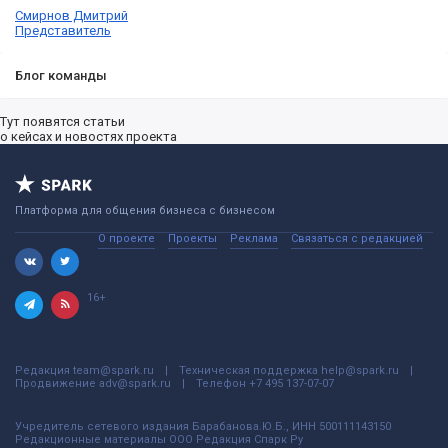
Смирнов Дмитрий
Представитель
Блог команды
Тут появятся статьи
о кейсах и новостях проекта
Платформа для общения бизнеса с бизнесом
О проекте
Проекты
Реклама
Связаться с редакцией
16+
Редакция
team@spark.ru
Техническая поддержка
help@spark.ru
Продвижение
adv@spark.ru
Телефон
+7 495 137-07-07
Учредитель сетевого издания Барабанова.Ю.Б., ИНН 500111143150
Редакционные материалы ООО Редакция Спарк Ру