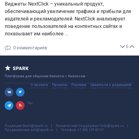
Виджеты NextClick – уникальный продукт,
обеспечивающий увеличение трафика и прибыли для
издателей и рекламодателей. NextClick анализирует
поведение пользователей на контентных сайтах и
показывает им наиболее …
0
0
комментариев
Платформа для общения бизнеса с бизнесом
О проекте
Проекты
Реклама
Связаться с редакцией
16+
Редакция
team@spark.ru
Техническая поддержка
help@spark.ru
Продвижение
adv@spark.ru
Телефон
+7 495 137-07-07