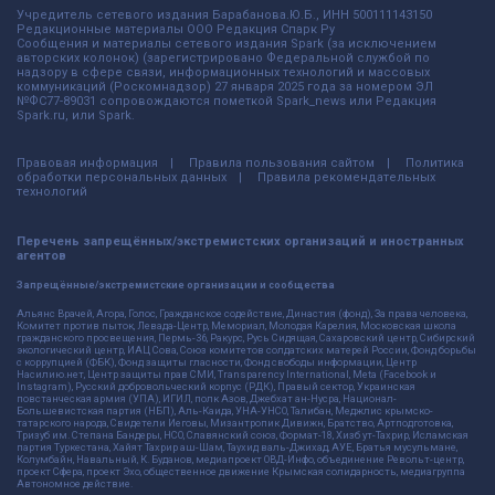
Учредитель сетевого издания Барабанова.Ю.Б., ИНН 500111143150
Редакционные материалы ООО Редакция Спарк Ру
Сообщения и материалы сетевого издания Spark (за исключением
авторских колонок) (зарегистрировано Федеральной службой по
надзору в сфере связи, информационных технологий и массовых
коммуникаций (Роскомнадзор) 27 января 2025 года за номером ЭЛ
№ФС77-89031 сопровождаются пометкой Spark_news или Редакция
Spark.ru, или Spark.
Правовая информация
Правила пользования сайтом
Политика
обработки персональных данных
Правила рекомендательных
технологий
Перечень запрещённых/экстремистских организаций и иностранных
агентов
Запрещённые/экстремистские организации и сообщества
Альянс Врачей, Агора, Голос, Гражданское содействие, Династия (фонд), За права человека,
Комитет против пыток, Левада-Центр, Мемориал, Молодая Карелия, Московская школа
гражданского просвещения, Пермь-36, Ракурс, Русь Сидящая, Сахаровский центр, Сибирский
экологический центр, ИАЦ Сова, Союз комитетов солдатских матерей России, Фонд борьбы
с коррупцией (ФБК), Фонд защиты гласности, Фонд свободы информации, Центр
Насилию.нет, Центр защиты прав СМИ, Transparency International, Meta (Facebook и
Instagram), Русский добровольческий корпус (РДК), Правый сектор, Украинская
повстанческая армия (УПА), ИГИЛ, полк Азов, Джебхат ан-Нусра, Национал-
Большевистская партия (НБП), Аль-Каида, УНА-УНСО, Талибан, Меджлис крымско-
татарского народа, Свидетели Иеговы, Мизантропик Дивижн, Братство, Артподготовка,
Тризуб им. Степана Бандеры, НСО, Славянский союз, Формат-18, Хизб ут-Тахрир, Исламская
партия Туркестана, Хайят Тахрир аш-Шам, Таухид валь-Джихад, АУЕ, Братья мусульмане,
Колумбайн, Навальный, К. Буданов, медиапроект ОВД-Инфо, объединение Револьт-центр,
проект Сфера, проект Эхо, общественное движение Крымская солидарность, медиагруппа
Автономное действие.