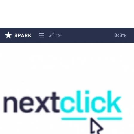
16+
Войти