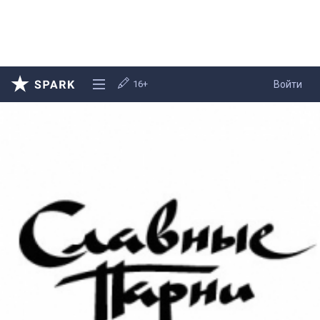
16+
Войти