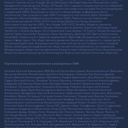
Комитет против пыток, Левада-Центр, Мемориал, Молодая Карелия, Московская школа
гражданского просвещения, Пермь-36, Ракурс, Русь Сидящая, Сахаровский центр, Сибирский
экологический центр, ИАЦ Сова, Союз комитетов солдатских матерей России, Фонд борьбы
с коррупцией (ФБК), Фонд защиты гласности, Фонд свободы информации, Центр
Насилию.нет, Центр защиты прав СМИ, Transparency International, Meta (Facebook и
Instagram), Русский добровольческий корпус (РДК), Правый сектор, Украинская
повстанческая армия (УПА), ИГИЛ, полк Азов, Джебхат ан-Нусра, Национал-
Большевистская партия (НБП), Аль-Каида, УНА-УНСО, Талибан, Меджлис крымско-
татарского народа, Свидетели Иеговы, Мизантропик Дивижн, Братство, Артподготовка,
Тризуб им. Степана Бандеры, НСО, Славянский союз, Формат-18, Хизб ут-Тахрир, Исламская
партия Туркестана, Хайят Тахрир аш-Шам, Таухид валь-Джихад, АУЕ, Братья мусульмане,
Колумбайн, Навальный, К. Буданов, медиапроект ОВД-Инфо, объединение Револьт-центр,
проект Сфера, проект Эхо, общественное движение Крымская солидарность, медиагруппа
Автономное действие, Американский Арктический центр при Университете Северной
Айовы, Швейцарское академическое общество восточноевропейских исследований,
Международное общественное движение В защиту прав избирателей Голос, Американское
Общество евангелизации детей, Финляндское Карельское просветительское общество.
Перечень иностранных агентов и запрещённых СМИ
Киселёв Евгений Алекссевич, WWF, Белый Руслан Викторович, Анатолий Белый (Вайсман),
Касьянов Михаил Михайлович, Бер Илья Леонидович, Троянова Яна Александровна,
Галкин Максим Александрович, Макаревич Андрей Вадимович, Шац Михаил Григорьевич,
Гордон Дмитрий Ильич, Лазарева Татьяна Юрьевна, Чичваркин Евгений Александрович,
Ходорковский Михаил Борисович, Каспаров Гарри Кимович, Моргенштерн Алишер
Тагирович (Алишер Валеев), Невзоров Александр Глебович, Венедиктов Алексей
Алексеевич, Дудь Юрий Александрович, Фейгин Марк Захарович, Киселев Евгений
Алексеевич, Шендерович Виктор Анатольевич, Гребенщиков Борис Борисович, Максакова-
Игенбергс Мария Петровна, Слепаков Семен Сергеевич, Покровский Максим Сергеевич,
Варламов Илья Александрович, Рамазанова Земфира Талгатовна, Прусикин Илья
Владимирович, Смольянинов Артур Сергеевич, Федоров Мирон Янович (Oxxxymiron),
Алексеев Иван Александрович (Noize MC), Дремин Иван Тимофеевич (Face), Гырдымова
Елизавета Андреевна (Монеточка), Игорь(Егор) Михайлович Бортник (Лёва Би-2),
Телеканал Дождь, Медуза, Голос Америки, Idel. Реалии, Кавказ. Реалии, Крым. Реалии, ТК
Настоящее Время, The Insider, Deutsche Welle, Проект, Azatliq Radiosi, Радио Свободная
Европа/Радио Свобода (PCE/PC), Сибирь. Реалии, Фактограф, Север. Реалии, MEDIUM-ORIENT,
Bellingcat, Пономарев Л. А., Савицкая Л.А., Маркелов С.Е., Камалягин Д.Н., Апахончич Д.А.,
Толоконникова Н.А., Гельман М.А., Шендерович В.А., Верзилов П.Ю., Баданин Р.С., Гордон,
Михаил Маглов, Виталий Солдатских, Татьяна Фролова, Станислав Андрейчук, Ксения