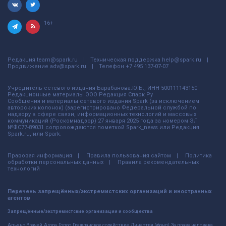
16+
Редакция
team@spark.ru
Техническая поддержка
help@spark.ru
Продвижение
adv@spark.ru
Телефон
+7 495 137-07-07
Учредитель сетевого издания Барабанова.Ю.Б., ИНН 500111143150
Редакционные материалы ООО Редакция Спарк Ру
Сообщения и материалы сетевого издания Spark (за исключением
авторских колонок) (зарегистрировано Федеральной службой по
надзору в сфере связи, информационных технологий и массовых
коммуникаций (Роскомнадзор) 27 января 2025 года за номером ЭЛ
№ФС77-89031 сопровождаются пометкой Spark_news или Редакция
Spark.ru, или Spark.
Правовая информация
Правила пользования сайтом
Политика
обработки персональных данных
Правила рекомендательных
технологий
Перечень запрещённых/экстремистских организаций и иностранных
агентов
Запрещённые/экстремистские организации и сообщества
Альянс Врачей, Агора, Голос, Гражданское содействие, Династия (фонд), За права человека,