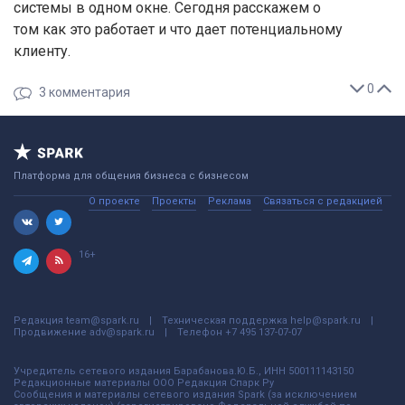
системы в одном окне. Сегодня расскажем о
том как это работает и что дает потенциальному
клиенту.
0
3
комментария
Платформа для общения бизнеса с бизнесом
О проекте
Проекты
Реклама
Связаться с редакцией
16+
Редакция
team@spark.ru
Техническая поддержка
help@spark.ru
Продвижение
adv@spark.ru
Телефон
+7 495 137-07-07
Учредитель сетевого издания Барабанова.Ю.Б., ИНН 500111143150
Редакционные материалы ООО Редакция Спарк Ру
Сообщения и материалы сетевого издания Spark (за исключением