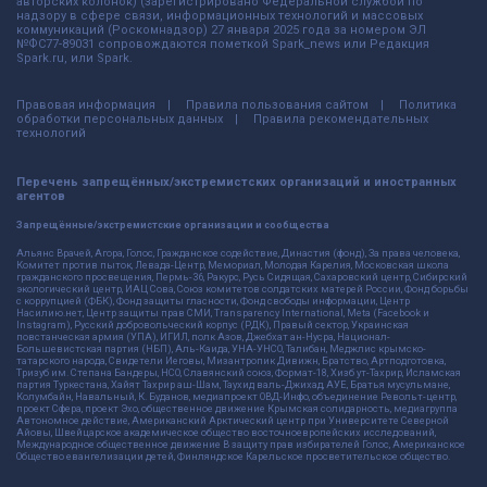
авторских колонок) (зарегистрировано Федеральной службой по
надзору в сфере связи, информационных технологий и массовых
коммуникаций (Роскомнадзор) 27 января 2025 года за номером ЭЛ
№ФС77-89031 сопровождаются пометкой Spark_news или Редакция
Spark.ru, или Spark.
Правовая информация
Правила пользования сайтом
Политика
обработки персональных данных
Правила рекомендательных
технологий
Перечень запрещённых/экстремистских организаций и иностранных
агентов
Запрещённые/экстремистские организации и сообщества
Альянс Врачей, Агора, Голос, Гражданское содействие, Династия (фонд), За права человека,
Комитет против пыток, Левада-Центр, Мемориал, Молодая Карелия, Московская школа
гражданского просвещения, Пермь-36, Ракурс, Русь Сидящая, Сахаровский центр, Сибирский
экологический центр, ИАЦ Сова, Союз комитетов солдатских матерей России, Фонд борьбы
с коррупцией (ФБК), Фонд защиты гласности, Фонд свободы информации, Центр
Насилию.нет, Центр защиты прав СМИ, Transparency International, Meta (Facebook и
Instagram), Русский добровольческий корпус (РДК), Правый сектор, Украинская
повстанческая армия (УПА), ИГИЛ, полк Азов, Джебхат ан-Нусра, Национал-
Большевистская партия (НБП), Аль-Каида, УНА-УНСО, Талибан, Меджлис крымско-
татарского народа, Свидетели Иеговы, Мизантропик Дивижн, Братство, Артподготовка,
Тризуб им. Степана Бандеры, НСО, Славянский союз, Формат-18, Хизб ут-Тахрир, Исламская
партия Туркестана, Хайят Тахрир аш-Шам, Таухид валь-Джихад, АУЕ, Братья мусульмане,
Колумбайн, Навальный, К. Буданов, медиапроект ОВД-Инфо, объединение Револьт-центр,
проект Сфера, проект Эхо, общественное движение Крымская солидарность, медиагруппа
Автономное действие, Американский Арктический центр при Университете Северной
Айовы, Швейцарское академическое общество восточноевропейских исследований,
Международное общественное движение В защиту прав избирателей Голос, Американское
Общество евангелизации детей, Финляндское Карельское просветительское общество.