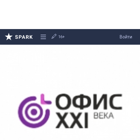
16+
Войти