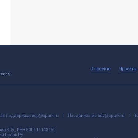
О проекте
Проекты
несом
кая поддержка
help@spark.ru
Продвижение
adv@spark.ru
Т
ва.Ю.Б., ИНН 500111143150
я Спарк Ру