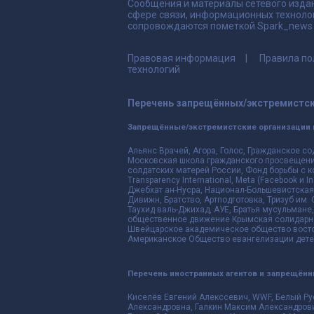
Сообщения и материалы сетевого издан
сфере связи, информационных техноло
сопровождаются пометкой Spark_news и
Правовая информация
Правила по
технологий
Перечень запрещённых/экстремистск
Запрещённые/экстремистские организации 
Альянс Врачей, Агора, Голос, Гражданское со
Московская школа гражданского просвещения,
солдатских матерей России, Фонд борьбы с к
Transparency International, Meta (Facebook и
Джебхат ан-Нусра, Национал-Большевистская 
Дивижн, Братство, Артподготовка, Тризуб им.
Таухид валь-Джихад, АУЕ, Братья мусульмане,
общественное движение Крымская солидарнос
Швейцарское академическое общество восто
Американское Общество евангелизации дете
Перечень иностранных агентов и запрещён
Киселёв Евгений Алекссевич, WWF, Белый Ру
Александровна, Галкин Максим Александрови