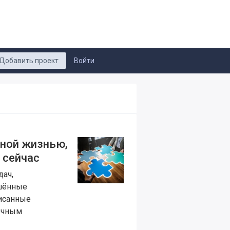
Добавить проект
Войти
нной жизнью,
 сейчас
дач,
ршённые
писанные
нечным