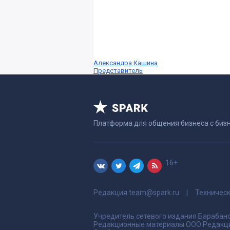
Александра Кашина
Представитель
Платформа для общения бизнеса с биз
16+
Редакция
team@spark.ru
Техничес
Учредитель сетевого издания Барабано
Редакционные материалы ООО Редакци