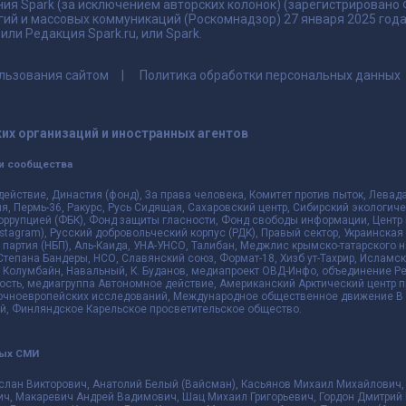
ия Spark (за исключением авторских колонок) (зарегистрировано
гий и массовых коммуникаций (Роскомнадзор) 27 января 2025 го
ли Редакция Spark.ru, или Spark.
льзования сайтом
Политика обработки персональных данных
их организаций и иностранных агентов
и сообщества
действие, Династия (фонд), За права человека, Комитет против пыток, Лева
 Пермь-36, Ракурс, Русь Сидящая, Сахаровский центр, Сибирский экологиче
оррупцией (ФБК), Фонд защиты гласности, Фонд свободы информации, Центр 
 Instagram), Русский добровольческий корпус (РДК), Правый сектор, Украинска
партия (НБП), Аль-Каида, УНА-УНСО, Талибан, Меджлис крымско-татарского 
 Степана Бандеры, НСО, Славянский союз, Формат-18, Хизб ут-Тахрир, Исламск
 Колумбайн, Навальный, К. Буданов, медиапроект ОВД-Инфо, объединение Рев
ть, медиагруппа Автономное действие, Американский Арктический центр п
чноевропейских исследований, Международное общественное движение В з
й, Финляндское Карельское просветительское общество.
ных СМИ
слан Викторович, Анатолий Белый (Вайсман), Касьянов Михаил Михайлович,
ч, Макаревич Андрей Вадимович, Шац Михаил Григорьевич, Гордон Дмитрий 