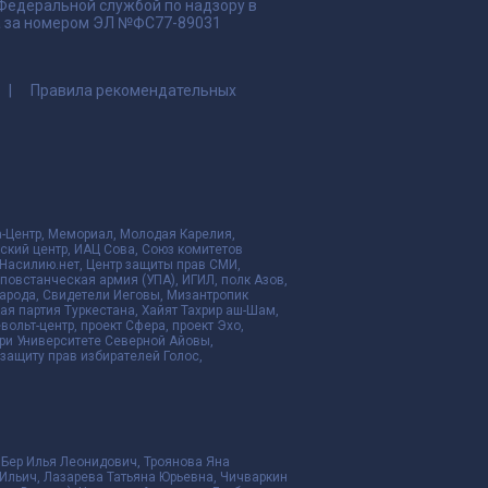
 Федеральной службой по надзору в
да за номером ЭЛ №ФС77-89031
Правила рекомендательных
да-Центр, Мемориал, Молодая Карелия,
ский центр, ИАЦ Сова, Союз комитетов
Насилию.нет, Центр защиты прав СМИ,
я повстанческая армия (УПА), ИГИЛ, полк Азов,
народа, Свидетели Иеговы, Мизантропик
ая партия Туркестана, Хайят Тахрир аш-Шам,
ольт-центр, проект Сфера, проект Эхо,
ри Университете Северной Айовы,
ащиту прав избирателей Голос,
 Бер Илья Леонидович, Троянова Яна
Ильич, Лазарева Татьяна Юрьевна, Чичваркин