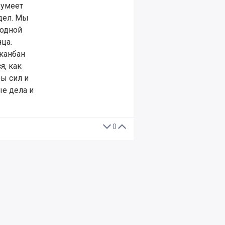
 умеет
дел. Мы
 одной
нца.
 канбан
я, как
ы сил и
ые дела и
0