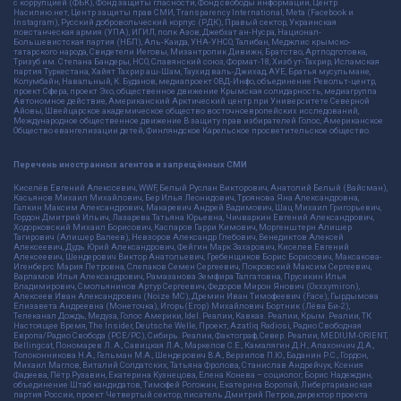
с коррупцией (ФБК), Фонд защиты гласности, Фонд свободы информации, Центр
Насилию.нет, Центр защиты прав СМИ, Transparency International, Meta (Facebook и
Instagram), Русский добровольческий корпус (РДК), Правый сектор, Украинская
повстанческая армия (УПА), ИГИЛ, полк Азов, Джебхат ан-Нусра, Национал-
Большевистская партия (НБП), Аль-Каида, УНА-УНСО, Талибан, Меджлис крымско-
татарского народа, Свидетели Иеговы, Мизантропик Дивижн, Братство, Артподготовка,
Тризуб им. Степана Бандеры, НСО, Славянский союз, Формат-18, Хизб ут-Тахрир, Исламская
партия Туркестана, Хайят Тахрир аш-Шам, Таухид валь-Джихад, АУЕ, Братья мусульмане,
Колумбайн, Навальный, К. Буданов, медиапроект ОВД-Инфо, объединение Револьт-центр,
проект Сфера, проект Эхо, общественное движение Крымская солидарность, медиагруппа
Автономное действие, Американский Арктический центр при Университете Северной
Айовы, Швейцарское академическое общество восточноевропейских исследований,
Международное общественное движение В защиту прав избирателей Голос, Американское
Общество евангелизации детей, Финляндское Карельское просветительское общество.
Перечень иностранных агентов и запрещённых СМИ
Киселёв Евгений Алекссевич, WWF, Белый Руслан Викторович, Анатолий Белый (Вайсман),
Касьянов Михаил Михайлович, Бер Илья Леонидович, Троянова Яна Александровна,
Галкин Максим Александрович, Макаревич Андрей Вадимович, Шац Михаил Григорьевич,
Гордон Дмитрий Ильич, Лазарева Татьяна Юрьевна, Чичваркин Евгений Александрович,
Ходорковский Михаил Борисович, Каспаров Гарри Кимович, Моргенштерн Алишер
Тагирович (Алишер Валеев), Невзоров Александр Глебович, Венедиктов Алексей
Алексеевич, Дудь Юрий Александрович, Фейгин Марк Захарович, Киселев Евгений
Алексеевич, Шендерович Виктор Анатольевич, Гребенщиков Борис Борисович, Максакова-
Игенбергс Мария Петровна, Слепаков Семен Сергеевич, Покровский Максим Сергеевич,
Варламов Илья Александрович, Рамазанова Земфира Талгатовна, Прусикин Илья
Владимирович, Смольянинов Артур Сергеевич, Федоров Мирон Янович (Oxxxymiron),
Алексеев Иван Александрович (Noize MC), Дремин Иван Тимофеевич (Face), Гырдымова
Елизавета Андреевна (Монеточка), Игорь(Егор) Михайлович Бортник (Лёва Би-2),
Телеканал Дождь, Медуза, Голос Америки, Idel. Реалии, Кавказ. Реалии, Крым. Реалии, ТК
Настоящее Время, The Insider, Deutsche Welle, Проект, Azatliq Radiosi, Радио Свободная
Европа/Радио Свобода (PCE/PC), Сибирь. Реалии, Фактограф, Север. Реалии, MEDIUM-ORIENT,
Bellingcat, Пономарев Л. А., Савицкая Л.А., Маркелов С.Е., Камалягин Д.Н., Апахончич Д.А.,
Толоконникова Н.А., Гельман М.А., Шендерович В.А., Верзилов П.Ю., Баданин Р.С., Гордон,
Михаил Маглов, Виталий Солдатских, Татьяна Фролова, Станислав Андрейчук, Ксения
Фадеева, Пётр Рузавин, Екатерина Кузнецова, Елена Конева – социолог, Борис Надеждин,
объединение Штаб кандидатов, Тимофей Рогожин, Екатерина Воропай, Либертарианская
партия России, проект Четвертый сектор, писатель Дмитрий Петров, директор проекта