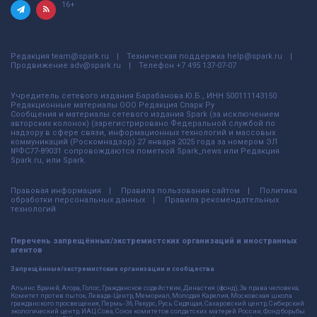
16+
Редакция
team@spark.ru
Техническая поддержка
help@spark.ru
Продвижение
adv@spark.ru
Телефон
+7 495 137-07-07
Учредитель сетевого издания Барабанова.Ю.Б., ИНН 500111143150
Редакционные материалы ООО Редакция Спарк Ру
Сообщения и материалы сетевого издания Spark (за исключением
авторских колонок) (зарегистрировано Федеральной службой по
надзору в сфере связи, информационных технологий и массовых
коммуникаций (Роскомнадзор) 27 января 2025 года за номером ЭЛ
№ФС77-89031 сопровождаются пометкой Spark_news или Редакция
Spark.ru, или Spark.
Правовая информация
Правила пользования сайтом
Политика
обработки персональных данных
Правила рекомендательных
технологий
Перечень запрещённых/экстремистских организаций и иностранных
агентов
Запрещённые/экстремистские организации и сообщества
Альянс Врачей, Агора, Голос, Гражданское содействие, Династия (фонд), За права человека,
Комитет против пыток, Левада-Центр, Мемориал, Молодая Карелия, Московская школа
гражданского просвещения, Пермь-36, Ракурс, Русь Сидящая, Сахаровский центр, Сибирский
экологический центр, ИАЦ Сова, Союз комитетов солдатских матерей России, Фонд борьбы