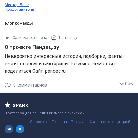
Мистер Блэк
Представитель
Блог команды
Запись закреплена
Пандец.ру
О проекте Пандец.ру
Невероятно интересные истории, подборки, факты,
тесты, опросы и викторины То самое, чем стоит
поделиться Сайт: pandec.ru
0
0
комментариев
Платформа для общения бизнеса с бизнесом
О проекте
Проекты
Реклама
Связаться с редакцией