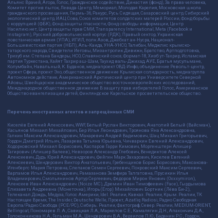
Альянс Врачей, Агора, Голос, Гражданское содействие, Династия (фонд), За права человека,
Комитет против пыток, Левада-Центр, Мемориал, Молодая Карелия, Московская школа
гражданского просвещения, Пермь-36, Ракурс, Русь Сидящая, Сахаровский центр, Сибирский
экологический центр, ИАЦ Сова, Союз комитетов солдатских матерей России, Фонд борьбы
с коррупцией (ФБК), Фонд защиты гласности, Фонд свободы информации, Центр
Насилию.нет, Центр защиты прав СМИ, Transparency International, Meta (Facebook и
Instagram), Русский добровольческий корпус (РДК), Правый сектор, Украинская
повстанческая армия (УПА), ИГИЛ, полк Азов, Джебхат ан-Нусра, Национал-
Большевистская партия (НБП), Аль-Каида, УНА-УНСО, Талибан, Меджлис крымско-
татарского народа, Свидетели Иеговы, Мизантропик Дивижн, Братство, Артподготовка,
Тризуб им. Степана Бандеры, НСО, Славянский союз, Формат-18, Хизб ут-Тахрир, Исламская
партия Туркестана, Хайят Тахрир аш-Шам, Таухид валь-Джихад, АУЕ, Братья мусульмане,
Колумбайн, Навальный, К. Буданов, медиапроект ОВД-Инфо, объединение Револьт-центр,
проект Сфера, проект Эхо, общественное движение Крымская солидарность, медиагруппа
Автономное действие, Американский Арктический центр при Университете Северной
Айовы, Швейцарское академическое общество восточноевропейских исследований,
Международное общественное движение В защиту прав избирателей Голос, Американское
Общество евангелизации детей, Финляндское Карельское просветительское общество.
Перечень иностранных агентов и запрещённых СМИ
Киселёв Евгений Алекссевич, WWF, Белый Руслан Викторович, Анатолий Белый (Вайсман),
Касьянов Михаил Михайлович, Бер Илья Леонидович, Троянова Яна Александровна,
Галкин Максим Александрович, Макаревич Андрей Вадимович, Шац Михаил Григорьевич,
Гордон Дмитрий Ильич, Лазарева Татьяна Юрьевна, Чичваркин Евгений Александрович,
Ходорковский Михаил Борисович, Каспаров Гарри Кимович, Моргенштерн Алишер
Тагирович (Алишер Валеев), Невзоров Александр Глебович, Венедиктов Алексей
Алексеевич, Дудь Юрий Александрович, Фейгин Марк Захарович, Киселев Евгений
Алексеевич, Шендерович Виктор Анатольевич, Гребенщиков Борис Борисович, Максакова-
Игенбергс Мария Петровна, Слепаков Семен Сергеевич, Покровский Максим Сергеевич,
Варламов Илья Александрович, Рамазанова Земфира Талгатовна, Прусикин Илья
Владимирович, Смольянинов Артур Сергеевич, Федоров Мирон Янович (Oxxxymiron),
Алексеев Иван Александрович (Noize MC), Дремин Иван Тимофеевич (Face), Гырдымова
Елизавета Андреевна (Монеточка), Игорь(Егор) Михайлович Бортник (Лёва Би-2),
Телеканал Дождь, Медуза, Голос Америки, Idel. Реалии, Кавказ. Реалии, Крым. Реалии, ТК
Настоящее Время, The Insider, Deutsche Welle, Проект, Azatliq Radiosi, Радио Свободная
Европа/Радио Свобода (PCE/PC), Сибирь. Реалии, Фактограф, Север. Реалии, MEDIUM-ORIENT,
Bellingcat, Пономарев Л. А., Савицкая Л.А., Маркелов С.Е., Камалягин Д.Н., Апахончич Д.А.,
Толоконникова Н.А., Гельман М.А., Шендерович В.А., Верзилов П.Ю., Баданин Р.С., Гордон,