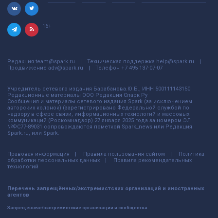
16+
Редакция
team@spark.ru
Техническая поддержка
help@spark.ru
Продвижение
adv@spark.ru
Телефон
+7 495 137-07-07
Учредитель сетевого издания Барабанова.Ю.Б., ИНН 500111143150
Редакционные материалы ООО Редакция Спарк Ру
Сообщения и материалы сетевого издания Spark (за исключением
авторских колонок) (зарегистрировано Федеральной службой по
надзору в сфере связи, информационных технологий и массовых
коммуникаций (Роскомнадзор) 27 января 2025 года за номером ЭЛ
№ФС77-89031 сопровождаются пометкой Spark_news или Редакция
Spark.ru, или Spark.
Правовая информация
Правила пользования сайтом
Политика
обработки персональных данных
Правила рекомендательных
технологий
Перечень запрещённых/экстремистских организаций и иностранных
агентов
Запрещённые/экстремистские организации и сообщества