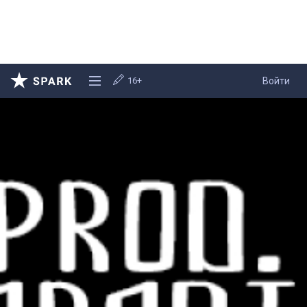
16+
Войти