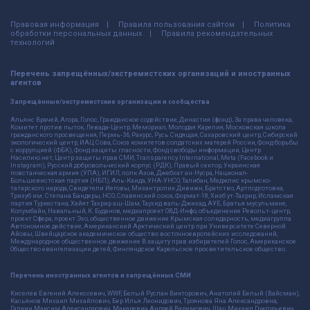
Правовая информация
Правила пользования сайтом
Политика
обработки персональных данных
Правила рекомендательных
технологий
Перечень запрещённых/экстремистских организаций и иностранных
агентов
Запрещённые/экстремистские организации и сообщества
Альянс Врачей, Агора, Голос, Гражданское содействие, Династия (фонд), За права человека,
Комитет против пыток, Левада-Центр, Мемориал, Молодая Карелия, Московская школа
гражданского просвещения, Пермь-36, Ракурс, Русь Сидящая, Сахаровский центр, Сибирский
экологический центр, ИАЦ Сова, Союз комитетов солдатских матерей России, Фонд борьбы
с коррупцией (ФБК), Фонд защиты гласности, Фонд свободы информации, Центр
Насилию.нет, Центр защиты прав СМИ, Transparency International, Meta (Facebook и
Instagram), Русский добровольческий корпус (РДК), Правый сектор, Украинская
повстанческая армия (УПА), ИГИЛ, полк Азов, Джебхат ан-Нусра, Национал-
Большевистская партия (НБП), Аль-Каида, УНА-УНСО, Талибан, Меджлис крымско-
татарского народа, Свидетели Иеговы, Мизантропик Дивижн, Братство, Артподготовка,
Тризуб им. Степана Бандеры, НСО, Славянский союз, Формат-18, Хизб ут-Тахрир, Исламская
партия Туркестана, Хайят Тахрир аш-Шам, Таухид валь-Джихад, АУЕ, Братья мусульмане,
Колумбайн, Навальный, К. Буданов, медиапроект ОВД-Инфо, объединение Револьт-центр,
проект Сфера, проект Эхо, общественное движение Крымская солидарность, медиагруппа
Автономное действие, Американский Арктический центр при Университете Северной
Айовы, Швейцарское академическое общество восточноевропейских исследований,
Международное общественное движение В защиту прав избирателей Голос, Американское
Общество евангелизации детей, Финляндское Карельское просветительское общество.
Перечень иностранных агентов и запрещённых СМИ
Киселёв Евгений Алекссевич, WWF, Белый Руслан Викторович, Анатолий Белый (Вайсман),
Касьянов Михаил Михайлович, Бер Илья Леонидович, Троянова Яна Александровна,
Галкин Максим Александрович, Макаревич Андрей Вадимович, Шац Михаил Григорьевич,