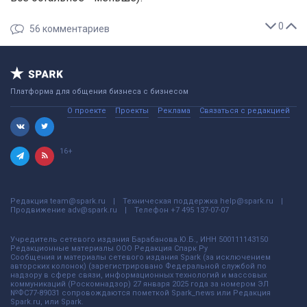
0
56
комментариев
Платформа для общения бизнеса с бизнесом
О проекте
Проекты
Реклама
Связаться с редакцией
16+
Редакция
team@spark.ru
Техническая поддержка
help@spark.ru
Продвижение
adv@spark.ru
Телефон
+7 495 137-07-07
Учредитель сетевого издания Барабанова.Ю.Б., ИНН 500111143150
Редакционные материалы ООО Редакция Спарк Ру
Сообщения и материалы сетевого издания Spark (за исключением
авторских колонок) (зарегистрировано Федеральной службой по
надзору в сфере связи, информационных технологий и массовых
коммуникаций (Роскомнадзор) 27 января 2025 года за номером ЭЛ
№ФС77-89031 сопровождаются пометкой Spark_news или Редакция
Spark.ru, или Spark.