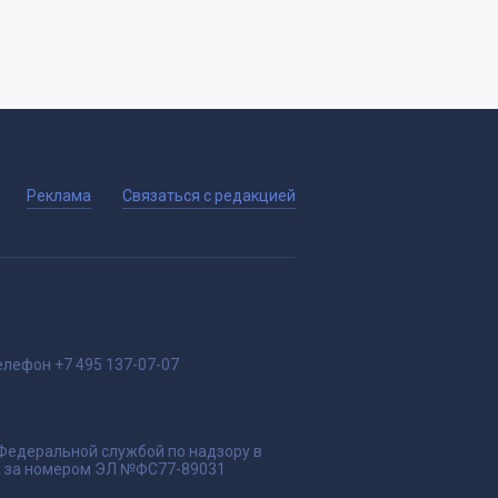
Реклама
Связаться с редакцией
елефон
+7 495 137-07-07
 Федеральной службой по надзору в
да за номером ЭЛ №ФС77-89031