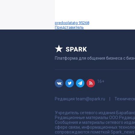
predoplatatg 95268
Представитель
Платформа для общения бизнеса с биз
16+
Редакция
team@spark.ru
Техничес
Учредитель сетевого издания Барабано
Редакционные материалы ООО Редакци
Сообщения и материалы сетевого издан
сфере связи, информационных техноло
сопровождаются пометкой Spark_news и