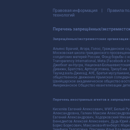
Правовая информация
Правила по
технологий
Перечень запрещённых/экстремистск
Запрещённые/экстремистские организации 
Альянс Врачей, Агора, Голос, Гражданское со
Московская школа гражданского просвещения,
солдатских матерей России, Фонд борьбы с к
Transparency International, Meta (Facebook и
Джебхат ан-Нусра, Национал-Большевистская 
Дивижн, Братство, Артподготовка, Тризуб им.
Таухид валь-Джихад, АУЕ, Братья мусульмане,
общественное движение Крымская солидарнос
Швейцарское академическое общество восто
Американское Общество евангелизации дете
Перечень иностранных агентов и запрещён
Киселёв Евгений Алекссевич, WWF, Белый Ру
Александровна, Галкин Максим Александрови
Евгений Александрович, Ходорковский Михаи
Венедиктов Алексей Алексеевич, Дудь Юрий 
Борис Борисович, Максакова-Игенбергс Мари
Земфира Талгатовна, Прусикин Илья Владимир