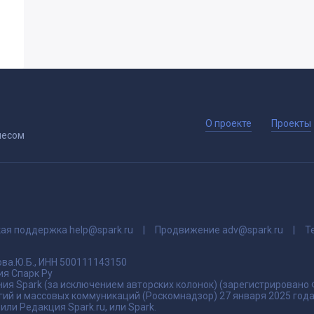
О проекте
Проекты
несом
кая поддержка
help@spark.ru
Продвижение
adv@spark.ru
Т
ва.Ю.Б., ИНН 500111143150
я Спарк Ру
ия Spark (за исключением авторских колонок) (зарегистрировано
гий и массовых коммуникаций (Роскомнадзор) 27 января 2025 го
ли Редакция Spark.ru, или Spark.