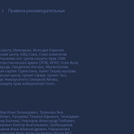
Правила рекомендательных
да-Центр, Мемориал, Молодая Карелия,
ский центр, ИАЦ Сова, Союз комитетов
Насилию.нет, Центр защиты прав СМИ,
я повстанческая армия (УПА), ИГИЛ, полк Азов,
народа, Свидетели Иеговы, Мизантропик
ая партия Туркестана, Хайят Тахрир аш-Шам,
ольт-центр, проект Сфера, проект Эхо,
ри Университете Северной Айовы,
ащиту прав избирателей Голос,
 Бер Илья Леонидович, Троянова Яна
Ильич, Лазарева Татьяна Юрьевна, Чичваркин
ер Валеев), Невзоров Александр Глебович,
ерович Виктор Анатольевич, Гребенщиков
рламов Илья Александрович, Рамазанова
Алексеев Иван Александрович (Noize MC),