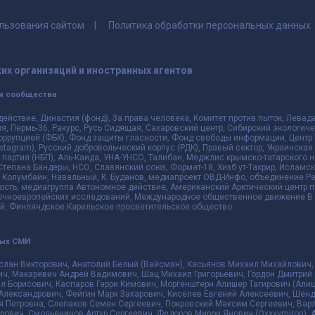
льзования сайтом
Политика обработки персональных данных
их организаций и иностранных агентов
и сообщества
действие, Династия (фонд), За права человека, Комитет против пыток, Лева
 Пермь-36, Ракурс, Русь Сидящая, Сахаровский центр, Сибирский экологиче
оррупцией (ФБК), Фонд защиты гласности, Фонд свободы информации, Центр 
 Instagram), Русский добровольческий корпус (РДК), Правый сектор, Украинска
партия (НБП), Аль-Каида, УНА-УНСО, Талибан, Меджлис крымско-татарского 
 Степана Бандеры, НСО, Славянский союз, Формат-18, Хизб ут-Тахрир, Исламск
 Колумбайн, Навальный, К. Буданов, медиапроект ОВД-Инфо, объединение Рев
ть, медиагруппа Автономное действие, Американский Арктический центр п
чноевропейских исследований, Международное общественное движение В з
й, Финляндское Карельское просветительское общество.
ных СМИ
слан Викторович, Анатолий Белый (Вайсман), Касьянов Михаил Михайлович,
ч, Макаревич Андрей Вадимович, Шац Михаил Григорьевич, Гордон Дмитрий 
л Борисович, Каспаров Гарри Кимович, Моргенштерн Алишер Тагирович (Алиш
Александрович, Фейгин Марк Захарович, Киселев Евгений Алексеевич, Шенд
я Петровна, Слепаков Семен Сергеевич, Покровский Максим Сергеевич, Ва
ович, Смольянинов Артур Сергеевич, Федоров Мирон Янович (Oxxxymiron), 