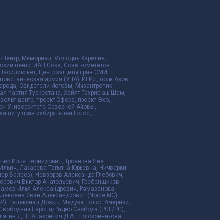
да-Центр, Мемориал, Молодая Карелия,
ский центр, ИАЦ Сова, Союз комитетов
Насилию.нет, Центр защиты прав СМИ,
я повстанческая армия (УПА), ИГИЛ, полк Азов,
народа, Свидетели Иеговы, Мизантропик
ая партия Туркестана, Хайят Тахрир аш-Шам,
ольт-центр, проект Сфера, проект Эхо,
ри Университете Северной Айовы,
ащиту прав избирателей Голос,
 Бер Илья Леонидович, Троянова Яна
Ильич, Лазарева Татьяна Юрьевна, Чичваркин
ер Валеев), Невзоров Александр Глебович,
ерович Виктор Анатольевич, Гребенщиков
рламов Илья Александрович, Рамазанова
Алексеев Иван Александрович (Noize MC),
2), Телеканал Дождь, Медуза, Голос Америки,
дио Свободная Европа/Радио Свобода (PCE/PC),
алягин Д.Н., Апахончич Д.А., Толоконникова