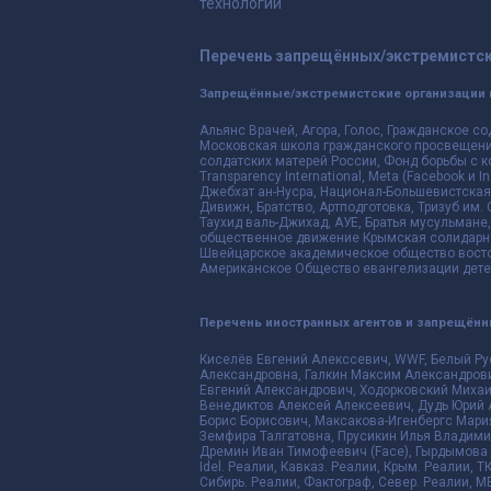
технологий
Перечень запрещённых/экстремистск
Запрещённые/экстремистские организации 
Альянс Врачей, Агора, Голос, Гражданское со
Московская школа гражданского просвещения,
солдатских матерей России, Фонд борьбы с к
Transparency International, Meta (Facebook и
Джебхат ан-Нусра, Национал-Большевистская 
Дивижн, Братство, Артподготовка, Тризуб им.
Таухид валь-Джихад, АУЕ, Братья мусульмане,
общественное движение Крымская солидарнос
Швейцарское академическое общество восто
Американское Общество евангелизации дете
Перечень иностранных агентов и запрещён
Киселёв Евгений Алекссевич, WWF, Белый Ру
Александровна, Галкин Максим Александрови
Евгений Александрович, Ходорковский Михаи
Венедиктов Алексей Алексеевич, Дудь Юрий 
Борис Борисович, Максакова-Игенбергс Мари
Земфира Талгатовна, Прусикин Илья Владимир
Дремин Иван Тимофеевич (Face), Гырдымова Е
Idel. Реалии, Кавказ. Реалии, Крым. Реалии, Т
Сибирь. Реалии, Фактограф, Север. Реалии, ME