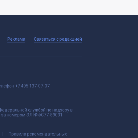
Реклама
Связаться с редакцией
елефон
+7 495 137-07-07
 Федеральной службой по надзору в
да за номером ЭЛ №ФС77-89031
Правила рекомендательных