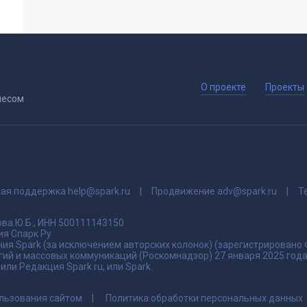
О проекте
Проекты
несом
кая поддержка
help@spark.ru
Продвижение
adv@spark.ru
Т
ва.Ю.Б., ИНН 500111143150
я Спарк Ру
ия Spark (за исключением авторских колонок) (зарегистрировано
гий и массовых коммуникаций (Роскомнадзор) 27 января 2025 го
ли Редакция Spark.ru, или Spark.
льзования сайтом
Политика обработки персональных данных