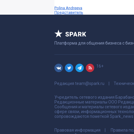
Polina Andreeva
Представитель
Платформа для общения бизнеса с биз
16+
Редакция
team@spark.ru
Техничес
Учредитель сетевого издания Барабано
Редакционные материалы ООО Редакци
Сообщения и материалы сетевого издан
сфере связи, информационных техноло
сопровождаются пометкой Spark_news и
Правовая информация
Правила по