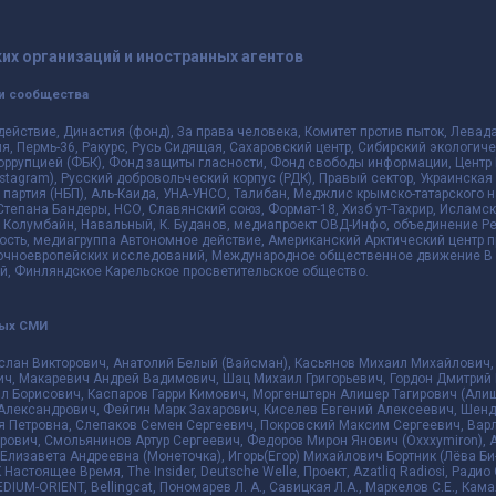
их организаций и иностранных агентов
и сообщества
действие, Династия (фонд), За права человека, Комитет против пыток, Лева
 Пермь-36, Ракурс, Русь Сидящая, Сахаровский центр, Сибирский экологиче
оррупцией (ФБК), Фонд защиты гласности, Фонд свободы информации, Центр 
 Instagram), Русский добровольческий корпус (РДК), Правый сектор, Украинска
партия (НБП), Аль-Каида, УНА-УНСО, Талибан, Меджлис крымско-татарского 
 Степана Бандеры, НСО, Славянский союз, Формат-18, Хизб ут-Тахрир, Исламск
 Колумбайн, Навальный, К. Буданов, медиапроект ОВД-Инфо, объединение Рев
ть, медиагруппа Автономное действие, Американский Арктический центр п
чноевропейских исследований, Международное общественное движение В з
й, Финляндское Карельское просветительское общество.
ных СМИ
слан Викторович, Анатолий Белый (Вайсман), Касьянов Михаил Михайлович,
ч, Макаревич Андрей Вадимович, Шац Михаил Григорьевич, Гордон Дмитрий 
л Борисович, Каспаров Гарри Кимович, Моргенштерн Алишер Тагирович (Алиш
Александрович, Фейгин Марк Захарович, Киселев Евгений Алексеевич, Шенд
я Петровна, Слепаков Семен Сергеевич, Покровский Максим Сергеевич, Ва
ович, Смольянинов Артур Сергеевич, Федоров Мирон Янович (Oxxxymiron), 
лизавета Андреевна (Монеточка), Игорь(Егор) Михайлович Бортник (Лёва Би-
К Настоящее Время, The Insider, Deutsche Welle, Проект, Azatliq Radiosi, Ра
DIUM-ORIENT, Bellingcat, Пономарев Л. А., Савицкая Л.А., Маркелов С.Е., Кам