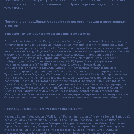
Правовая информация
Правила пользования сайтом
Политика
обработки персональных данных
Правила рекомендательных
технологий
Перечень запрещённых/экстремистских организаций и иностранных
агентов
Запрещённые/экстремистские организации и сообщества
Альянс Врачей, Агора, Голос, Гражданское содействие, Династия (фонд), За права человека,
Комитет против пыток, Левада-Центр, Мемориал, Молодая Карелия, Московская школа
гражданского просвещения, Пермь-36, Ракурс, Русь Сидящая, Сахаровский центр, Сибирский
экологический центр, ИАЦ Сова, Союз комитетов солдатских матерей России, Фонд борьбы
с коррупцией (ФБК), Фонд защиты гласности, Фонд свободы информации, Центр
Насилию.нет, Центр защиты прав СМИ, Transparency International, Meta (Facebook и
Instagram), Русский добровольческий корпус (РДК), Правый сектор, Украинская
повстанческая армия (УПА), ИГИЛ, полк Азов, Джебхат ан-Нусра, Национал-
Большевистская партия (НБП), Аль-Каида, УНА-УНСО, Талибан, Меджлис крымско-
татарского народа, Свидетели Иеговы, Мизантропик Дивижн, Братство, Артподготовка,
Тризуб им. Степана Бандеры, НСО, Славянский союз, Формат-18, Хизб ут-Тахрир, Исламская
партия Туркестана, Хайят Тахрир аш-Шам, Таухид валь-Джихад, АУЕ, Братья мусульмане,
Колумбайн, Навальный, К. Буданов, медиапроект ОВД-Инфо, объединение Револьт-центр,
проект Сфера, проект Эхо, общественное движение Крымская солидарность, медиагруппа
Автономное действие, Американский Арктический центр при Университете Северной
Айовы, Швейцарское академическое общество восточноевропейских исследований,
Международное общественное движение В защиту прав избирателей Голос, Американское
Общество евангелизации детей, Финляндское Карельское просветительское общество.
Перечень иностранных агентов и запрещённых СМИ
Киселёв Евгений Алекссевич, WWF, Белый Руслан Викторович, Анатолий Белый (Вайсман),
Касьянов Михаил Михайлович, Бер Илья Леонидович, Троянова Яна Александровна,
Галкин Максим Александрович, Макаревич Андрей Вадимович, Шац Михаил Григорьевич,
Гордон Дмитрий Ильич, Лазарева Татьяна Юрьевна, Чичваркин Евгений Александрович,
Ходорковский Михаил Борисович, Каспаров Гарри Кимович, Моргенштерн Алишер
Тагирович (Алишер Валеев), Невзоров Александр Глебович, Венедиктов Алексей