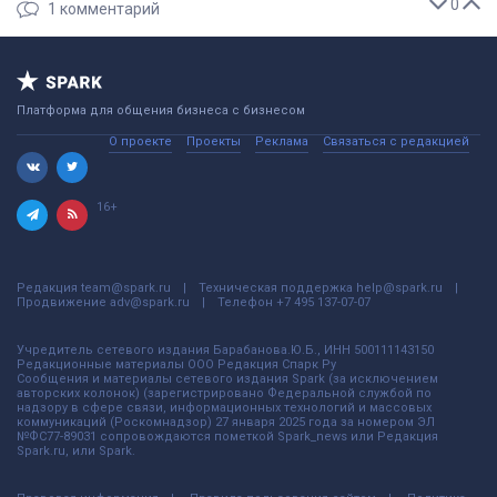
0
1
комментарий
Платформа для общения бизнеса с бизнесом
О проекте
Проекты
Реклама
Связаться с редакцией
16+
Редакция
team@spark.ru
Техническая поддержка
help@spark.ru
Продвижение
adv@spark.ru
Телефон
+7 495 137-07-07
Учредитель сетевого издания Барабанова.Ю.Б., ИНН 500111143150
Редакционные материалы ООО Редакция Спарк Ру
Сообщения и материалы сетевого издания Spark (за исключением
авторских колонок) (зарегистрировано Федеральной службой по
надзору в сфере связи, информационных технологий и массовых
коммуникаций (Роскомнадзор) 27 января 2025 года за номером ЭЛ
№ФС77-89031 сопровождаются пометкой Spark_news или Редакция
Spark.ru, или Spark.