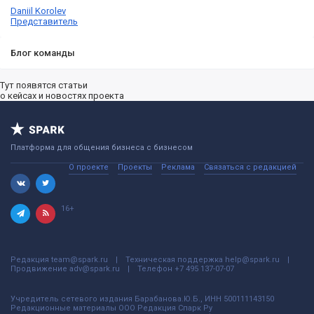
Daniil Korolev
Представитель
Блог команды
Тут появятся статьи
о кейсах и новостях проекта
Платформа для общения бизнеса с бизнесом
О проекте
Проекты
Реклама
Связаться с редакцией
16+
Редакция
team@spark.ru
Техническая поддержка
help@spark.ru
Продвижение
adv@spark.ru
Телефон
+7 495 137-07-07
Учредитель сетевого издания Барабанова.Ю.Б., ИНН 500111143150
Редакционные материалы ООО Редакция Спарк Ру