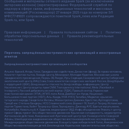
Сообщения и материалы сетевого издания Spark (за исключением
авторских колонок) (зарегистрировано Федеральной службой по
надзору в сфере связи, информационных технологий и массовых
коммуникаций (Роскомнадзор) 27 января 2025 года за номером ЭЛ
№ФС77-89031 сопровождаются пометкой Spark_news или Редакция
Spark.ru, или Spark.
Правовая информация
Правила пользования сайтом
Политика
обработки персональных данных
Правила рекомендательных
технологий
Перечень запрещённых/экстремистских организаций и иностранных
агентов
Запрещённые/экстремистские организации и сообщества
Альянс Врачей, Агора, Голос, Гражданское содействие, Династия (фонд), За права человека,
Комитет против пыток, Левада-Центр, Мемориал, Молодая Карелия, Московская школа
гражданского просвещения, Пермь-36, Ракурс, Русь Сидящая, Сахаровский центр, Сибирский
экологический центр, ИАЦ Сова, Союз комитетов солдатских матерей России, Фонд борьбы
с коррупцией (ФБК), Фонд защиты гласности, Фонд свободы информации, Центр
Насилию.нет, Центр защиты прав СМИ, Transparency International, Meta (Facebook и
Instagram), Русский добровольческий корпус (РДК), Правый сектор, Украинская
повстанческая армия (УПА), ИГИЛ, полк Азов, Джебхат ан-Нусра, Национал-
Большевистская партия (НБП), Аль-Каида, УНА-УНСО, Талибан, Меджлис крымско-
татарского народа, Свидетели Иеговы, Мизантропик Дивижн, Братство, Артподготовка,
Тризуб им. Степана Бандеры, НСО, Славянский союз, Формат-18, Хизб ут-Тахрир, Исламская
партия Туркестана, Хайят Тахрир аш-Шам, Таухид валь-Джихад, АУЕ, Братья мусульмане,
Колумбайн, Навальный, К. Буданов, медиапроект ОВД-Инфо, объединение Револьт-центр,
проект Сфера, проект Эхо, общественное движение Крымская солидарность, медиагруппа
Автономное действие, Американский Арктический центр при Университете Северной
Айовы, Швейцарское академическое общество восточноевропейских исследований,
Международное общественное движение В защиту прав избирателей Голос, Американское
Общество евангелизации детей, Финляндское Карельское просветительское общество.