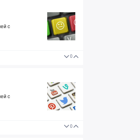
ей с
0
ей с
0