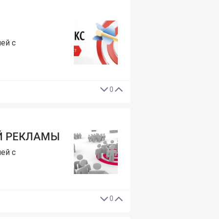
ей с
0
Й РЕКЛАМЫ
ей с
0