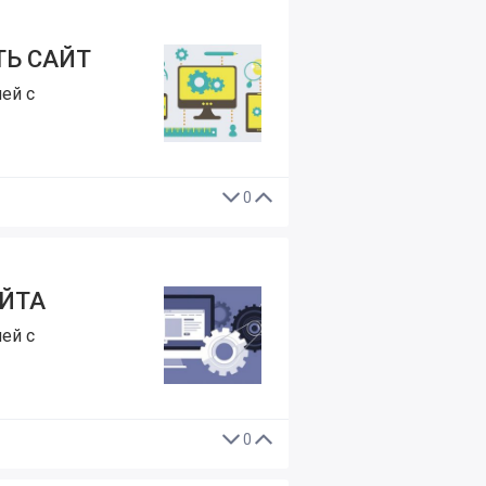
ТЬ САЙТ
ей с
0
ЙТА
ей с
0