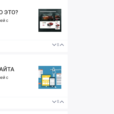
О ЭТО?
ей с
0
САЙТА
ей с
0