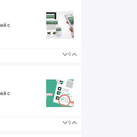
ей с
0
ей с
0