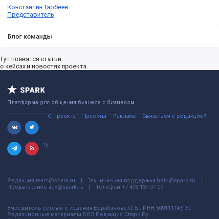
Константин Тарбеев
Представитель
Блог команды
Тут появятся статьи
о кейсах и новостях проекта
Платформа для общения бизнеса с бизнесом
О проекте
Проекты
Реклама
Связаться с редакцией
16+
Редакция
team@spark.ru
Техническая поддержка
help@spark.ru
Продвижение
adv@spark.ru
Телефон
+7 495 137-07-07
Учредитель сетевого издания Барабанова.Ю.Б., ИНН 500111143150
Редакционные материалы ООО Редакция Спарк Ру