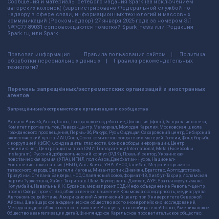
Сообщения и материалы сетевого издания Spark (за исключением
авторских колонок) (зарегистрировано Федеральной службой по
надзору в сфере связи, информационных технологий и массовых
коммуникаций (Роскомнадзор) 27 января 2025 года за номером ЭЛ
№ФС77-89031 сопровождаются пометкой Spark_news или Редакция
Spark.ru, или Spark.
Правовая информация
Правила пользования сайтом
Политика
обработки персональных данных
Правила рекомендательных
технологий
Перечень запрещённых/экстремистских организаций и иностранных
агентов
Запрещённые/экстремистские организации и сообщества
Альянс Врачей, Агора, Голос, Гражданское содействие, Династия (фонд), За права человека,
Комитет против пыток, Левада-Центр, Мемориал, Молодая Карелия, Московская школа
гражданского просвещения, Пермь-36, Ракурс, Русь Сидящая, Сахаровский центр, Сибирский
экологический центр, ИАЦ Сова, Союз комитетов солдатских матерей России, Фонд борьбы
с коррупцией (ФБК), Фонд защиты гласности, Фонд свободы информации, Центр
Насилию.нет, Центр защиты прав СМИ, Transparency International, Meta (Facebook и
Instagram), Русский добровольческий корпус (РДК), Правый сектор, Украинская
повстанческая армия (УПА), ИГИЛ, полк Азов, Джебхат ан-Нусра, Национал-
Большевистская партия (НБП), Аль-Каида, УНА-УНСО, Талибан, Меджлис крымско-
татарского народа, Свидетели Иеговы, Мизантропик Дивижн, Братство, Артподготовка,
Тризуб им. Степана Бандеры, НСО, Славянский союз, Формат-18, Хизб ут-Тахрир, Исламская
партия Туркестана, Хайят Тахрир аш-Шам, Таухид валь-Джихад, АУЕ, Братья мусульмане,
Колумбайн, Навальный, К. Буданов, медиапроект ОВД-Инфо, объединение Револьт-центр,
проект Сфера, проект Эхо, общественное движение Крымская солидарность, медиагруппа
Автономное действие, Американский Арктический центр при Университете Северной
Айовы, Швейцарское академическое общество восточноевропейских исследований,
Международное общественное движение В защиту прав избирателей Голос, Американское
Общество евангелизации детей, Финляндское Карельское просветительское общество.