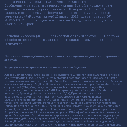
Редакционные материалы ООО Редакция Спарк Ру
Сообщения и материалы сетевого издания Spark (за исключением
авторских колонок) (зарегистрировано Федеральной службой по
надзору в сфере связи, информационных технологий и массовых
коммуникаций (Роскомнадзор) 27 января 2025 года за номером ЭЛ
№ФС77-89031 сопровождаются пометкой Spark_news или Редакция
Spark.ru, или Spark.
Правовая информация
Правила пользования сайтом
Политика
обработки персональных данных
Правила рекомендательных
технологий
Перечень запрещённых/экстремистских организаций и иностранных
агентов
Запрещённые/экстремистские организации и сообщества
Альянс Врачей, Агора, Голос, Гражданское содействие, Династия (фонд), За права человека,
Комитет против пыток, Левада-Центр, Мемориал, Молодая Карелия, Московская школа
гражданского просвещения, Пермь-36, Ракурс, Русь Сидящая, Сахаровский центр, Сибирский
экологический центр, ИАЦ Сова, Союз комитетов солдатских матерей России, Фонд борьбы
с коррупцией (ФБК), Фонд защиты гласности, Фонд свободы информации, Центр
Насилию.нет, Центр защиты прав СМИ, Transparency International, Meta (Facebook и
Instagram), Русский добровольческий корпус (РДК), Правый сектор, Украинская
повстанческая армия (УПА), ИГИЛ, полк Азов, Джебхат ан-Нусра, Национал-
Большевистская партия (НБП), Аль-Каида, УНА-УНСО, Талибан, Меджлис крымско-
татарского народа, Свидетели Иеговы, Мизантропик Дивижн, Братство, Артподготовка,
Тризуб им. Степана Бандеры, НСО, Славянский союз, Формат-18, Хизб ут-Тахрир, Исламская
партия Туркестана, Хайят Тахрир аш-Шам, Таухид валь-Джихад, АУЕ, Братья мусульмане,
Колумбайн, Навальный, К. Буданов, медиапроект ОВД-Инфо, объединение Револьт-центр,
проект Сфера, проект Эхо, общественное движение Крымская солидарность, медиагруппа
Автономное действие, Американский Арктический центр при Университете Северной
Айовы, Швейцарское академическое общество восточноевропейских исследований,
Международное общественное движение В защиту прав избирателей Голос, Американское