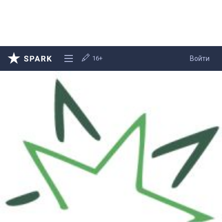
16+
Войти