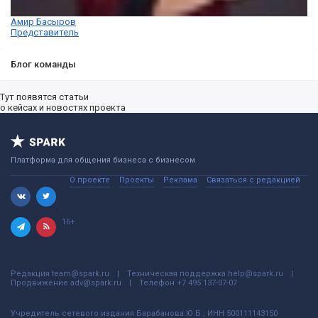
Амир Басыров
Представитель
Блог команды
Тут появятся статьи
о кейсах и новостях проекта
Платформа для общения бизнеса с бизнесом
О проекте
Проекты
Реклама
Связаться с редакцией
16+
Редакция
team@spark.ru
Техническая поддержка
help@spark.ru
Продвижение
adv@spark.ru
Телефон
+7 495 137-07-07
Учредитель сетевого издания Барабанова.Ю.Б., ИНН 500111143150