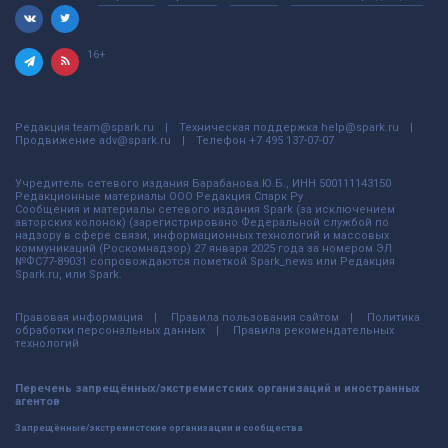
16+
Редакция
team@spark.ru
Техническая поддержка
help@spark.ru
Продвижение
adv@spark.ru
Телефон
+7 495 137-07-07
Учредитель сетевого издания Барабанова.Ю.Б., ИНН 500111143150
Редакционные материалы ООО Редакция Спарк Ру
Сообщения и материалы сетевого издания Spark (за исключением
авторских колонок) (зарегистрировано Федеральной службой по
надзору в сфере связи, информационных технологий и массовых
коммуникаций (Роскомнадзор) 27 января 2025 года за номером ЭЛ
№ФС77-89031 сопровождаются пометкой Spark_news или Редакция
Spark.ru, или Spark.
Правовая информация
Правила пользования сайтом
Политика
обработки персональных данных
Правила рекомендательных
технологий
Перечень запрещённых/экстремистских организаций и иностранных
агентов
Запрещённые/экстремистские организации и сообщества