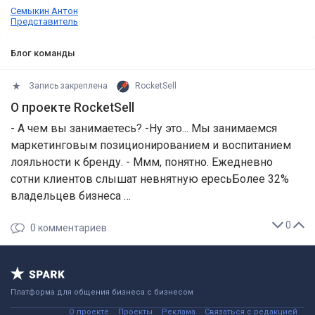
Семыкин Антон
Представитель
Блог команды
Запись закреплена
RocketSell
О проекте RocketSell
- А чем вы занимаетесь? -Ну это... Мы занимаемся
маркетинговым позиционированием и воспитанием
лояльности к бренду. - Ммм, понятно. Ежедневно
сотни клиентов слышат невнятную ересьБолее 32%
владельцев бизнеса …
0
0
комментариев
Платформа для общения бизнеса с бизнесом
О проекте
Проекты
Реклама
Связаться с редакцией