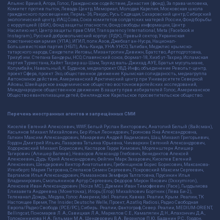
Альянс Врачей, Агора, Голос, Гражданское содействие, Династия (фонд), За права человека,
Комитет против пыток, Левада-Центр, Мемориал, Молодая Карелия, Московская школа
гражданского просвещения, Пермь-36, Ракурс, Русь Сидящая, Сахаровский центр, Сибирский
экологический центр, ИАЦ Сова, Союз комитетов солдатских матерей России, Фонд борьбы
с коррупцией (ФБК), Фонд защиты гласности, Фонд свободы информации, Центр
Насилию.нет, Центр защиты прав СМИ, Transparency International, Meta (Facebook и
Instagram), Русский добровольческий корпус (РДК), Правый сектор, Украинская
повстанческая армия (УПА), ИГИЛ, полк Азов, Джебхат ан-Нусра, Национал-
Большевистская партия (НБП), Аль-Каида, УНА-УНСО, Талибан, Меджлис крымско-
татарского народа, Свидетели Иеговы, Мизантропик Дивижн, Братство, Артподготовка,
Тризуб им. Степана Бандеры, НСО, Славянский союз, Формат-18, Хизб ут-Тахрир, Исламская
партия Туркестана, Хайят Тахрир аш-Шам, Таухид валь-Джихад, АУЕ, Братья мусульмане,
Колумбайн, Навальный, К. Буданов, медиапроект ОВД-Инфо, объединение Револьт-центр,
проект Сфера, проект Эхо, общественное движение Крымская солидарность, медиагруппа
Автономное действие, Американский Арктический центр при Университете Северной
Айовы, Швейцарское академическое общество восточноевропейских исследований,
Международное общественное движение В защиту прав избирателей Голос, Американское
Общество евангелизации детей, Финляндское Карельское просветительское общество.
Перечень иностранных агентов и запрещённых СМИ
Киселёв Евгений Алекссевич, WWF, Белый Руслан Викторович, Анатолий Белый (Вайсман),
Касьянов Михаил Михайлович, Бер Илья Леонидович, Троянова Яна Александровна,
Галкин Максим Александрович, Макаревич Андрей Вадимович, Шац Михаил Григорьевич,
Гордон Дмитрий Ильич, Лазарева Татьяна Юрьевна, Чичваркин Евгений Александрович,
Ходорковский Михаил Борисович, Каспаров Гарри Кимович, Моргенштерн Алишер
Тагирович (Алишер Валеев), Невзоров Александр Глебович, Венедиктов Алексей
Алексеевич, Дудь Юрий Александрович, Фейгин Марк Захарович, Киселев Евгений
Алексеевич, Шендерович Виктор Анатольевич, Гребенщиков Борис Борисович, Максакова-
Игенбергс Мария Петровна, Слепаков Семен Сергеевич, Покровский Максим Сергеевич,
Варламов Илья Александрович, Рамазанова Земфира Талгатовна, Прусикин Илья
Владимирович, Смольянинов Артур Сергеевич, Федоров Мирон Янович (Oxxxymiron),
Алексеев Иван Александрович (Noize MC), Дремин Иван Тимофеевич (Face), Гырдымова
Елизавета Андреевна (Монеточка), Игорь(Егор) Михайлович Бортник (Лёва Би-2),
Телеканал Дождь, Медуза, Голос Америки, Idel. Реалии, Кавказ. Реалии, Крым. Реалии, ТК
Настоящее Время, The Insider, Deutsche Welle, Проект, Azatliq Radiosi, Радио Свободная
Европа/Радио Свобода (PCE/PC), Сибирь. Реалии, Фактограф, Север. Реалии, MEDIUM-ORIENT,
Bellingcat, Пономарев Л. А., Савицкая Л.А., Маркелов С.Е., Камалягин Д.Н., Апахончич Д.А.,
Толоконникова Н.А., Гельман М.А., Шендерович В.А., Верзилов П.Ю., Баданин Р.С., Гордон,