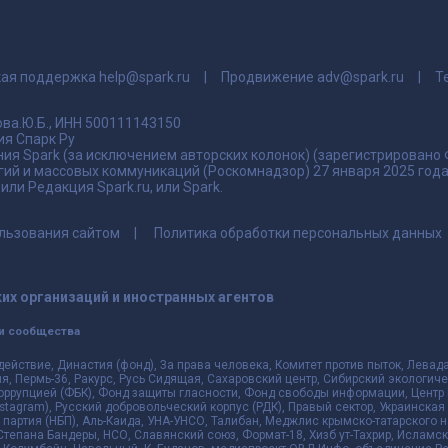
кая поддержка
help@spark.ru
Продвижение
adv@spark.ru
Т
ва.Ю.Б., ИНН 500111143150
я Спарк Ру
ия Spark (за исключением авторских колонок) (зарегистрировано
гий и массовых коммуникаций (Роскомнадзор) 27 января 2025 го
ли Редакция Spark.ru, или Spark.
льзования сайтом
Политика обработки персональных данных
их организаций и иностранных агентов
и сообщества
действие, Династия (фонд), За права человека, Комитет против пыток, Лева
 Пермь-36, Ракурс, Русь Сидящая, Сахаровский центр, Сибирский экологиче
оррупцией (ФБК), Фонд защиты гласности, Фонд свободы информации, Центр 
 Instagram), Русский добровольческий корпус (РДК), Правый сектор, Украинска
партия (НБП), Аль-Каида, УНА-УНСО, Талибан, Меджлис крымско-татарского 
 Степана Бандеры, НСО, Славянский союз, Формат-18, Хизб ут-Тахрир, Исламск