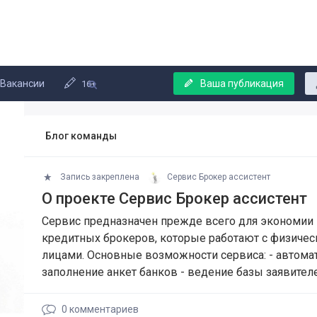
Вакансии
Ваша публикация
16+
Блог команды
Запись закреплена
Сервис Брокер ассистент
О проекте Сервис Брокер ассистент
Сервис предназначен прежде всего для экономии
кредитных брокеров, которые работают с физиче
лицами. Основные возможности сервиса: - автома
заполнение анкет банков - ведение базы заявителе
0
комментариев