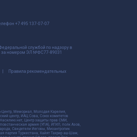
елефон
+7 495 137-07-07
 Федеральной службой по надзору в
да за номером ЭЛ №ФС77-89031
Правила рекомендательных
да-Центр, Мемориал, Молодая Карелия,
ский центр, ИАЦ Сова, Союз комитетов
Насилию.нет, Центр защиты прав СМИ,
я повстанческая армия (УПА), ИГИЛ, полк Азов,
народа, Свидетели Иеговы, Мизантропик
ая партия Туркестана, Хайят Тахрир аш-Шам,