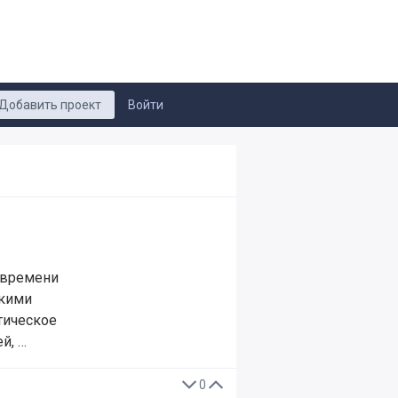
Добавить проект
Войти
 времени
скими
тическое
й, …
0