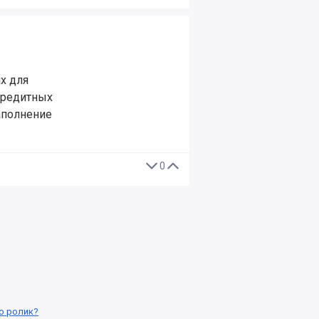
х для
 кредитных
аполнение
0
о ролик?