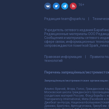
16+
Редакция
team@spark.ru
Техничес
Учредитель сетевого издания Барабано
Редакционные материалы ООО Редакци
Сообщения и материалы сетевого издан
сфере связи, информационных техноло
сопровождаются пометкой Spark_news и
Правовая информация
Правила по
технологий
Перечень запрещённых/экстремистск
Запрещённые/экстремистские организации 
Альянс Врачей, Агора, Голос, Гражданское со
Московская школа гражданского просвещения,
солдатских матерей России, Фонд борьбы с к
Transparency International, Meta (Facebook и
Джебхат ан-Нусра, Национал-Большевистская 
Дивижн, Братство, Артподготовка, Тризуб им.