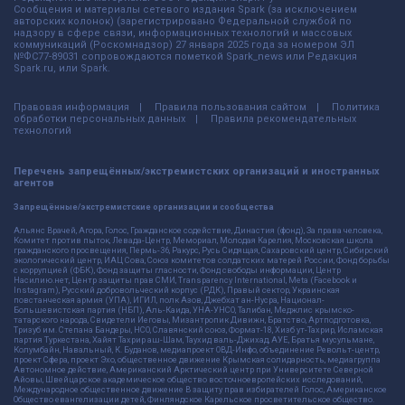
Сообщения и материалы сетевого издания Spark (за исключением
авторских колонок) (зарегистрировано Федеральной службой по
надзору в сфере связи, информационных технологий и массовых
коммуникаций (Роскомнадзор) 27 января 2025 года за номером ЭЛ
№ФС77-89031 сопровождаются пометкой Spark_news или Редакция
Spark.ru, или Spark.
Правовая информация
Правила пользования сайтом
Политика
обработки персональных данных
Правила рекомендательных
технологий
Перечень запрещённых/экстремистских организаций и иностранных
агентов
Запрещённые/экстремистские организации и сообщества
Альянс Врачей, Агора, Голос, Гражданское содействие, Династия (фонд), За права человека,
Комитет против пыток, Левада-Центр, Мемориал, Молодая Карелия, Московская школа
гражданского просвещения, Пермь-36, Ракурс, Русь Сидящая, Сахаровский центр, Сибирский
экологический центр, ИАЦ Сова, Союз комитетов солдатских матерей России, Фонд борьбы
с коррупцией (ФБК), Фонд защиты гласности, Фонд свободы информации, Центр
Насилию.нет, Центр защиты прав СМИ, Transparency International, Meta (Facebook и
Instagram), Русский добровольческий корпус (РДК), Правый сектор, Украинская
повстанческая армия (УПА), ИГИЛ, полк Азов, Джебхат ан-Нусра, Национал-
Большевистская партия (НБП), Аль-Каида, УНА-УНСО, Талибан, Меджлис крымско-
татарского народа, Свидетели Иеговы, Мизантропик Дивижн, Братство, Артподготовка,
Тризуб им. Степана Бандеры, НСО, Славянский союз, Формат-18, Хизб ут-Тахрир, Исламская
партия Туркестана, Хайят Тахрир аш-Шам, Таухид валь-Джихад, АУЕ, Братья мусульмане,
Колумбайн, Навальный, К. Буданов, медиапроект ОВД-Инфо, объединение Револьт-центр,
проект Сфера, проект Эхо, общественное движение Крымская солидарность, медиагруппа
Автономное действие, Американский Арктический центр при Университете Северной
Айовы, Швейцарское академическое общество восточноевропейских исследований,
Международное общественное движение В защиту прав избирателей Голос, Американское
Общество евангелизации детей, Финляндское Карельское просветительское общество.