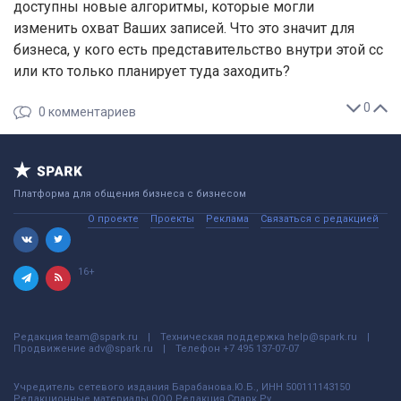
доступны новые алгоритмы, которые могли
изменить охват Ваших записей. Что это значит для
бизнеса, у кого есть представительство внутри этой сс
или кто только планирует туда заходить?
0
0
комментариев
Платформа для общения бизнеса с бизнесом
О проекте
Проекты
Реклама
Связаться с редакцией
16+
Редакция
team@spark.ru
Техническая поддержка
help@spark.ru
Продвижение
adv@spark.ru
Телефон
+7 495 137-07-07
Учредитель сетевого издания Барабанова.Ю.Б., ИНН 500111143150
Редакционные материалы ООО Редакция Спарк Ру