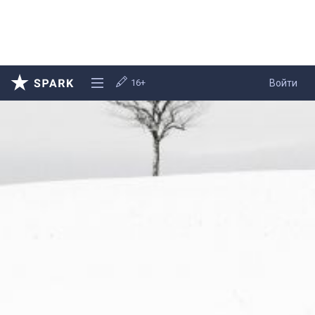
16+
Войти