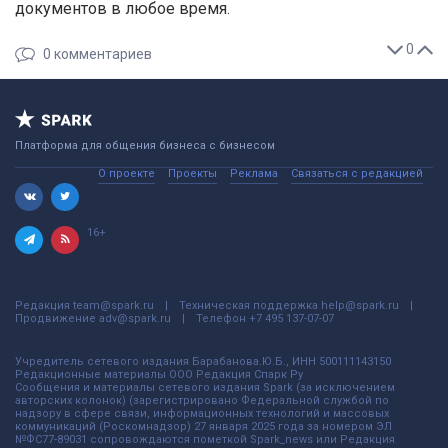
документов в любое время.
0
0
комментариев
Платформа для общения бизнеса с бизнесом
О проекте
Проекты
Реклама
Связаться с редакцией
16+
Редакция
team@spark.ru
Техническая поддержка
help@spark.ru
Продвижение
adv@spark.ru
Телефон
+7 495 137-07-07
Учредитель сетевого издания Барабанова.Ю.Б., ИНН 500111143150
Редакционные материалы ООО Редакция Спарк Ру
Сообщения и материалы сетевого издания Spark (за исключением
авторских колонок) (зарегистрировано Федеральной службой по
надзору в сфере связи, информационных технологий и массовых
коммуникаций (Роскомнадзор) 27 января 2025 года за номером ЭЛ
№ФС77-89031 сопровождаются пометкой Spark_news или Редакция