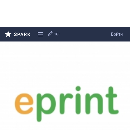
16+
Войти