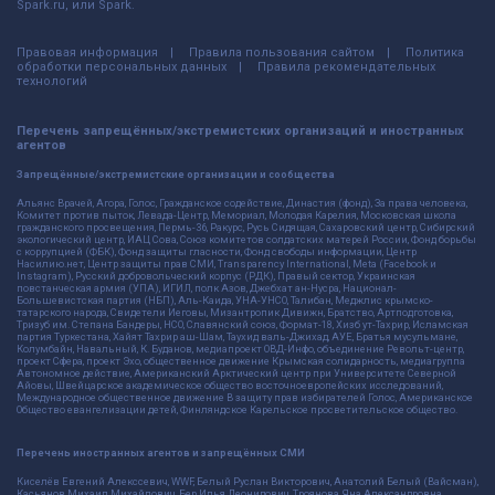
Spark.ru, или Spark.
Правовая информация
Правила пользования сайтом
Политика
обработки персональных данных
Правила рекомендательных
технологий
Перечень запрещённых/экстремистских организаций и иностранных
агентов
Запрещённые/экстремистские организации и сообщества
Альянс Врачей, Агора, Голос, Гражданское содействие, Династия (фонд), За права человека,
Комитет против пыток, Левада-Центр, Мемориал, Молодая Карелия, Московская школа
гражданского просвещения, Пермь-36, Ракурс, Русь Сидящая, Сахаровский центр, Сибирский
экологический центр, ИАЦ Сова, Союз комитетов солдатских матерей России, Фонд борьбы
с коррупцией (ФБК), Фонд защиты гласности, Фонд свободы информации, Центр
Насилию.нет, Центр защиты прав СМИ, Transparency International, Meta (Facebook и
Instagram), Русский добровольческий корпус (РДК), Правый сектор, Украинская
повстанческая армия (УПА), ИГИЛ, полк Азов, Джебхат ан-Нусра, Национал-
Большевистская партия (НБП), Аль-Каида, УНА-УНСО, Талибан, Меджлис крымско-
татарского народа, Свидетели Иеговы, Мизантропик Дивижн, Братство, Артподготовка,
Тризуб им. Степана Бандеры, НСО, Славянский союз, Формат-18, Хизб ут-Тахрир, Исламская
партия Туркестана, Хайят Тахрир аш-Шам, Таухид валь-Джихад, АУЕ, Братья мусульмане,
Колумбайн, Навальный, К. Буданов, медиапроект ОВД-Инфо, объединение Револьт-центр,
проект Сфера, проект Эхо, общественное движение Крымская солидарность, медиагруппа
Автономное действие, Американский Арктический центр при Университете Северной
Айовы, Швейцарское академическое общество восточноевропейских исследований,
Международное общественное движение В защиту прав избирателей Голос, Американское
Общество евангелизации детей, Финляндское Карельское просветительское общество.
Перечень иностранных агентов и запрещённых СМИ
Киселёв Евгений Алекссевич, WWF, Белый Руслан Викторович, Анатолий Белый (Вайсман),
Касьянов Михаил Михайлович, Бер Илья Леонидович, Троянова Яна Александровна,