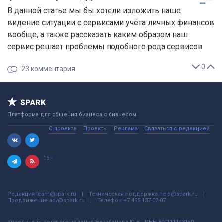
В данной статье мы бы хотели изложить наше
видение ситуации с сервисами учёта личных финансов
вообще, а также рассказать каким образом наш
сервис решает проблемы подобного рода сервисов
0
23
комментария
Платформа для общения бизнеса с бизнесом
О проекте
Проекты
Реклама
Связаться с редакцией
16+
Редакция
team@spark.ru
Техническая поддержка
help@spark.ru
Продвижение
adv@spark.ru
Телефон
+7 495 137-07-07
Учредитель сетевого издания Барабанова.Ю.Б., ИНН 500111143150