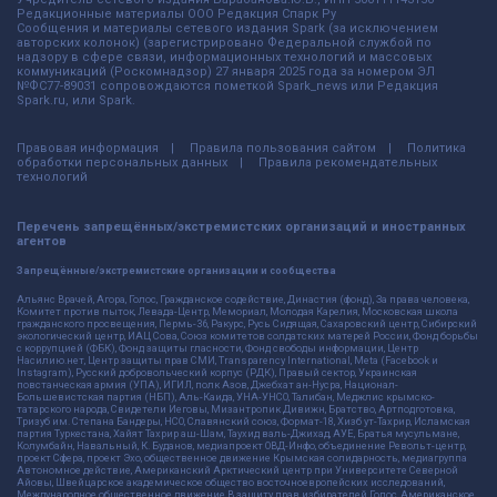
Редакционные материалы ООО Редакция Спарк Ру
Сообщения и материалы сетевого издания Spark (за исключением
авторских колонок) (зарегистрировано Федеральной службой по
надзору в сфере связи, информационных технологий и массовых
коммуникаций (Роскомнадзор) 27 января 2025 года за номером ЭЛ
№ФС77-89031 сопровождаются пометкой Spark_news или Редакция
Spark.ru, или Spark.
Правовая информация
Правила пользования сайтом
Политика
обработки персональных данных
Правила рекомендательных
технологий
Перечень запрещённых/экстремистских организаций и иностранных
агентов
Запрещённые/экстремистские организации и сообщества
Альянс Врачей, Агора, Голос, Гражданское содействие, Династия (фонд), За права человека,
Комитет против пыток, Левада-Центр, Мемориал, Молодая Карелия, Московская школа
гражданского просвещения, Пермь-36, Ракурс, Русь Сидящая, Сахаровский центр, Сибирский
экологический центр, ИАЦ Сова, Союз комитетов солдатских матерей России, Фонд борьбы
с коррупцией (ФБК), Фонд защиты гласности, Фонд свободы информации, Центр
Насилию.нет, Центр защиты прав СМИ, Transparency International, Meta (Facebook и
Instagram), Русский добровольческий корпус (РДК), Правый сектор, Украинская
повстанческая армия (УПА), ИГИЛ, полк Азов, Джебхат ан-Нусра, Национал-
Большевистская партия (НБП), Аль-Каида, УНА-УНСО, Талибан, Меджлис крымско-
татарского народа, Свидетели Иеговы, Мизантропик Дивижн, Братство, Артподготовка,
Тризуб им. Степана Бандеры, НСО, Славянский союз, Формат-18, Хизб ут-Тахрир, Исламская
партия Туркестана, Хайят Тахрир аш-Шам, Таухид валь-Джихад, АУЕ, Братья мусульмане,
Колумбайн, Навальный, К. Буданов, медиапроект ОВД-Инфо, объединение Револьт-центр,
проект Сфера, проект Эхо, общественное движение Крымская солидарность, медиагруппа
Автономное действие, Американский Арктический центр при Университете Северной
Айовы, Швейцарское академическое общество восточноевропейских исследований,
Международное общественное движение В защиту прав избирателей Голос, Американское