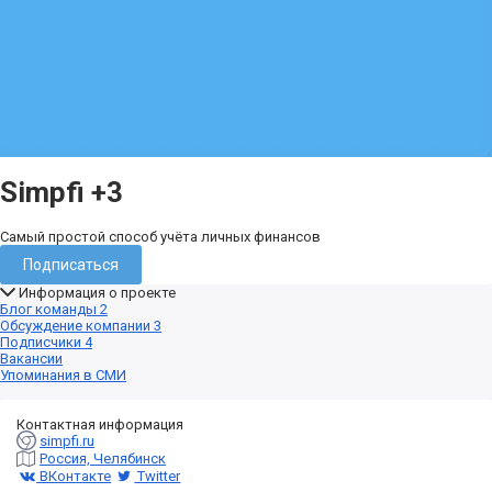
Simpfi
+3
Самый простой способ учёта личных финансов
Подписаться
Информация о проекте
Блог команды
2
Обсуждение компании
3
Подписчики
4
Вакансии
Упоминания в СМИ
Контактная информация
simpfi.ru
Россия, Челябинск
ВКонтакте
Twitter