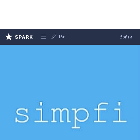
16+
Войти