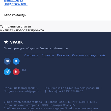
Артем Щерб
Представитель
Блог команды
Тут появятся статьи
о кейсах и новостях проекта
Платформа для общения бизнеса с бизнесом
О проекте
Проекты
Реклама
Связаться с редакцией
16+
Редакция
team@spark.ru
Техническая поддержка
help@spark.ru
Продвижение
adv@spark.ru
Телефон
+7 495 137-07-07
Учредитель сетевого издания Барабанова.Ю.Б., ИНН 500111143150
Редакционные материалы ООО Редакция Спарк Ру
Сообщения и материалы сетевого издания Spark (за исключением