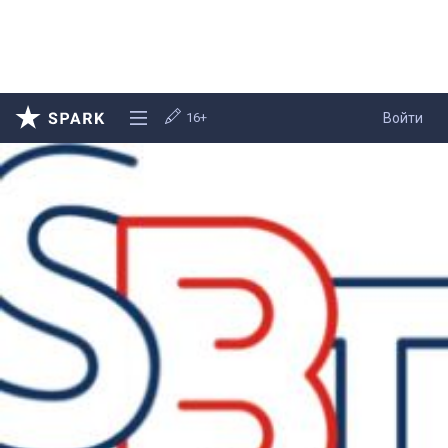
16+
Войти