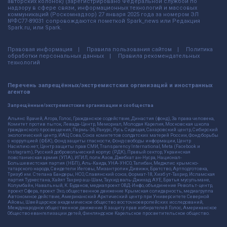
авторских колонок) (зарегистрировано Федеральной службой по
надзору в сфере связи, информационных технологий и массовых
коммуникаций (Роскомнадзор) 27 января 2025 года за номером ЭЛ
№ФС77-89031 сопровождаются пометкой Spark_news или Редакция
Spark.ru, или Spark.
Правовая информация
Правила пользования сайтом
Политика
обработки персональных данных
Правила рекомендательных
технологий
Перечень запрещённых/экстремистских организаций и иностранных
агентов
Запрещённые/экстремистские организации и сообщества
Альянс Врачей, Агора, Голос, Гражданское содействие, Династия (фонд), За права человека,
Комитет против пыток, Левада-Центр, Мемориал, Молодая Карелия, Московская школа
гражданского просвещения, Пермь-36, Ракурс, Русь Сидящая, Сахаровский центр, Сибирский
экологический центр, ИАЦ Сова, Союз комитетов солдатских матерей России, Фонд борьбы
с коррупцией (ФБК), Фонд защиты гласности, Фонд свободы информации, Центр
Насилию.нет, Центр защиты прав СМИ, Transparency International, Meta (Facebook и
Instagram), Русский добровольческий корпус (РДК), Правый сектор, Украинская
повстанческая армия (УПА), ИГИЛ, полк Азов, Джебхат ан-Нусра, Национал-
Большевистская партия (НБП), Аль-Каида, УНА-УНСО, Талибан, Меджлис крымско-
татарского народа, Свидетели Иеговы, Мизантропик Дивижн, Братство, Артподготовка,
Тризуб им. Степана Бандеры, НСО, Славянский союз, Формат-18, Хизб ут-Тахрир, Исламская
партия Туркестана, Хайят Тахрир аш-Шам, Таухид валь-Джихад, АУЕ, Братья мусульмане,
Колумбайн, Навальный, К. Буданов, медиапроект ОВД-Инфо, объединение Револьт-центр,
проект Сфера, проект Эхо, общественное движение Крымская солидарность, медиагруппа
Автономное действие, Американский Арктический центр при Университете Северной
Айовы, Швейцарское академическое общество восточноевропейских исследований,
Международное общественное движение В защиту прав избирателей Голос, Американское
Общество евангелизации детей, Финляндское Карельское просветительское общество.