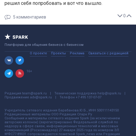
решил себя попробовать и вот что вышло.
0
5
комментариев
Платформа для общения бизнеса с бизнесом
О проекте
Проекты
Реклама
Связаться с редакцией
16+
Редакция
team@spark.ru
Техническая поддержка
help@spark.ru
Продвижение
adv@spark.ru
Телефон
+7 495 137-07-07
Учредитель сетевого издания Барабанова.Ю.Б., ИНН 500111143150
Редакционные материалы ООО Редакция Спарк Ру
Сообщения и материалы сетевого издания Spark (за исключением
авторских колонок) (зарегистрировано Федеральной службой по
надзору в сфере связи, информационных технологий и массовых
коммуникаций (Роскомнадзор) 27 января 2025 года за номером ЭЛ
№ФС77-89031 сопровождаются пометкой Spark_news или Редакция