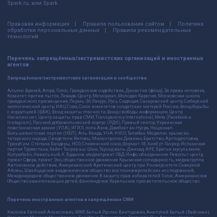
Spark.ru, или Spark.
Правовая информация
Правила пользования сайтом
Политика
обработки персональных данных
Правила рекомендательных
технологий
Перечень запрещённых/экстремистских организаций и иностранных
агентов
Запрещённые/экстремистские организации и сообщества
Альянс Врачей, Агора, Голос, Гражданское содействие, Династия (фонд), За права человека,
Комитет против пыток, Левада-Центр, Мемориал, Молодая Карелия, Московская школа
гражданского просвещения, Пермь-36, Ракурс, Русь Сидящая, Сахаровский центр, Сибирский
экологический центр, ИАЦ Сова, Союз комитетов солдатских матерей России, Фонд борьбы
с коррупцией (ФБК), Фонд защиты гласности, Фонд свободы информации, Центр
Насилию.нет, Центр защиты прав СМИ, Transparency International, Meta (Facebook и
Instagram), Русский добровольческий корпус (РДК), Правый сектор, Украинская
повстанческая армия (УПА), ИГИЛ, полк Азов, Джебхат ан-Нусра, Национал-
Большевистская партия (НБП), Аль-Каида, УНА-УНСО, Талибан, Меджлис крымско-
татарского народа, Свидетели Иеговы, Мизантропик Дивижн, Братство, Артподготовка,
Тризуб им. Степана Бандеры, НСО, Славянский союз, Формат-18, Хизб ут-Тахрир, Исламская
партия Туркестана, Хайят Тахрир аш-Шам, Таухид валь-Джихад, АУЕ, Братья мусульмане,
Колумбайн, Навальный, К. Буданов, медиапроект ОВД-Инфо, объединение Револьт-центр,
проект Сфера, проект Эхо, общественное движение Крымская солидарность, медиагруппа
Автономное действие, Американский Арктический центр при Университете Северной
Айовы, Швейцарское академическое общество восточноевропейских исследований,
Международное общественное движение В защиту прав избирателей Голос, Американское
Общество евангелизации детей, Финляндское Карельское просветительское общество.
Перечень иностранных агентов и запрещённых СМИ
Киселёв Евгений Алекссевич, WWF, Белый Руслан Викторович, Анатолий Белый (Вайсман),