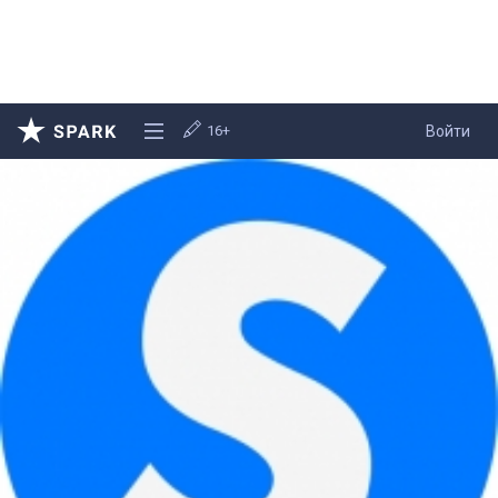
16+
Войти