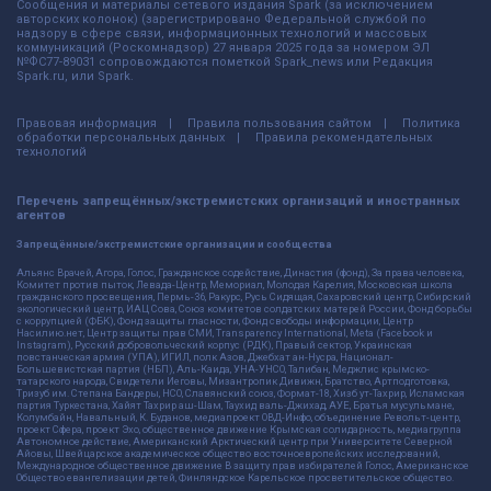
Сообщения и материалы сетевого издания Spark (за исключением
авторских колонок) (зарегистрировано Федеральной службой по
надзору в сфере связи, информационных технологий и массовых
коммуникаций (Роскомнадзор) 27 января 2025 года за номером ЭЛ
№ФС77-89031 сопровождаются пометкой Spark_news или Редакция
Spark.ru, или Spark.
Правовая информация
Правила пользования сайтом
Политика
обработки персональных данных
Правила рекомендательных
технологий
Перечень запрещённых/экстремистских организаций и иностранных
агентов
Запрещённые/экстремистские организации и сообщества
Альянс Врачей, Агора, Голос, Гражданское содействие, Династия (фонд), За права человека,
Комитет против пыток, Левада-Центр, Мемориал, Молодая Карелия, Московская школа
гражданского просвещения, Пермь-36, Ракурс, Русь Сидящая, Сахаровский центр, Сибирский
экологический центр, ИАЦ Сова, Союз комитетов солдатских матерей России, Фонд борьбы
с коррупцией (ФБК), Фонд защиты гласности, Фонд свободы информации, Центр
Насилию.нет, Центр защиты прав СМИ, Transparency International, Meta (Facebook и
Instagram), Русский добровольческий корпус (РДК), Правый сектор, Украинская
повстанческая армия (УПА), ИГИЛ, полк Азов, Джебхат ан-Нусра, Национал-
Большевистская партия (НБП), Аль-Каида, УНА-УНСО, Талибан, Меджлис крымско-
татарского народа, Свидетели Иеговы, Мизантропик Дивижн, Братство, Артподготовка,
Тризуб им. Степана Бандеры, НСО, Славянский союз, Формат-18, Хизб ут-Тахрир, Исламская
партия Туркестана, Хайят Тахрир аш-Шам, Таухид валь-Джихад, АУЕ, Братья мусульмане,
Колумбайн, Навальный, К. Буданов, медиапроект ОВД-Инфо, объединение Револьт-центр,
проект Сфера, проект Эхо, общественное движение Крымская солидарность, медиагруппа
Автономное действие, Американский Арктический центр при Университете Северной
Айовы, Швейцарское академическое общество восточноевропейских исследований,
Международное общественное движение В защиту прав избирателей Голос, Американское
Общество евангелизации детей, Финляндское Карельское просветительское общество.