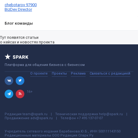
chebotarov 97900
BizDev Director
Блог команды
Тут появятся статьи
о кейсах и новостях проекта
Платформа для общения бизнеса с бизнесом
О проекте
Проекты
Реклама
Связаться с редакцией
16+
Редакция
team@spark.ru
Техническая поддержка
help@spark.ru
Продвижение
adv@spark.ru
Телефон
+7 495 137-07-07
Учредитель сетевого издания Барабанова.Ю.Б., ИНН 500111143150
Редакционные материалы ООО Редакция Спарк Ру