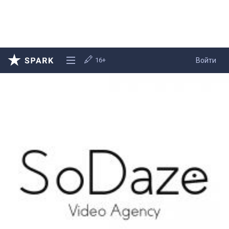
16+
Войти