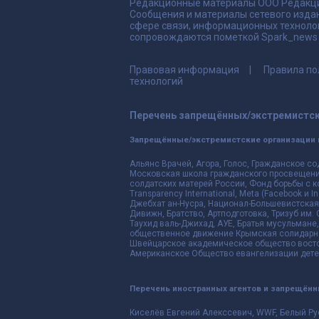
Редакционные материалы ООО Редакци
Сообщения и материалы сетевого издан
сфере связи, информационных техноло
сопровождаются пометкой Spark_news и
Правовая информация
Правила по
технологий
Перечень запрещённых/экстремистск
Запрещённые/экстремистские организации 
Альянс Врачей, Агора, Голос, Гражданское со
Московская школа гражданского просвещения,
солдатских матерей России, Фонд борьбы с к
Transparency International, Meta (Facebook и
Джебхат ан-Нусра, Национал-Большевистская 
Дивижн, Братство, Артподготовка, Тризуб им.
Таухид валь-Джихад, АУЕ, Братья мусульмане,
общественное движение Крымская солидарнос
Швейцарское академическое общество восто
Американское Общество евангелизации дете
Перечень иностранных агентов и запрещён
Киселёв Евгений Алекссевич, WWF, Белый Ру