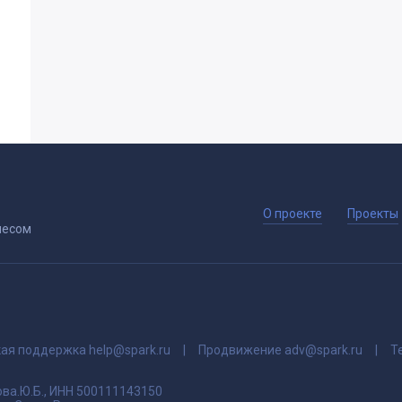
О проекте
Проекты
несом
кая поддержка
help@spark.ru
Продвижение
adv@spark.ru
Т
ва.Ю.Б., ИНН 500111143150