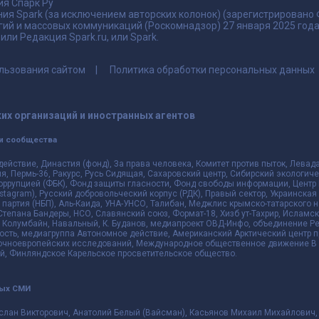
я Спарк Ру
ия Spark (за исключением авторских колонок) (зарегистрировано
гий и массовых коммуникаций (Роскомнадзор) 27 января 2025 го
ли Редакция Spark.ru, или Spark.
льзования сайтом
Политика обработки персональных данных
их организаций и иностранных агентов
и сообщества
действие, Династия (фонд), За права человека, Комитет против пыток, Лева
 Пермь-36, Ракурс, Русь Сидящая, Сахаровский центр, Сибирский экологиче
оррупцией (ФБК), Фонд защиты гласности, Фонд свободы информации, Центр 
 Instagram), Русский добровольческий корпус (РДК), Правый сектор, Украинска
партия (НБП), Аль-Каида, УНА-УНСО, Талибан, Меджлис крымско-татарского 
 Степана Бандеры, НСО, Славянский союз, Формат-18, Хизб ут-Тахрир, Исламск
 Колумбайн, Навальный, К. Буданов, медиапроект ОВД-Инфо, объединение Рев
ть, медиагруппа Автономное действие, Американский Арктический центр п
чноевропейских исследований, Международное общественное движение В з
й, Финляндское Карельское просветительское общество.
ных СМИ
слан Викторович, Анатолий Белый (Вайсман), Касьянов Михаил Михайлович,