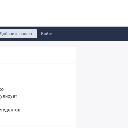
Добавить проект
Войти
со
мулирует
студентов