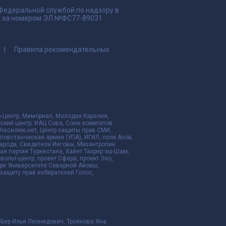
 Федеральной службой по надзору в
да за номером ЭЛ №ФС77-89031
Правила рекомендательных
да-Центр, Мемориал, Молодая Карелия,
ский центр, ИАЦ Сова, Союз комитетов
Насилию.нет, Центр защиты прав СМИ,
я повстанческая армия (УПА), ИГИЛ, полк Азов,
народа, Свидетели Иеговы, Мизантропик
ая партия Туркестана, Хайят Тахрир аш-Шам,
ольт-центр, проект Сфера, проект Эхо,
ри Университете Северной Айовы,
ащиту прав избирателей Голос,
 Бер Илья Леонидович, Троянова Яна