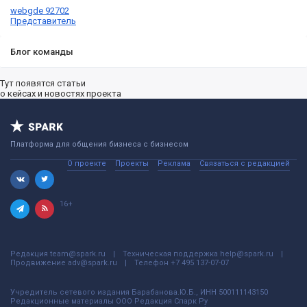
webgde 92702
Представитель
Блог команды
Тут появятся статьи
о кейсах и новостях проекта
Платформа для общения бизнеса с бизнесом
О проекте
Проекты
Реклама
Связаться с редакцией
16+
Редакция
team@spark.ru
Техническая поддержка
help@spark.ru
Продвижение
adv@spark.ru
Телефон
+7 495 137-07-07
Учредитель сетевого издания Барабанова.Ю.Б., ИНН 500111143150
Редакционные материалы ООО Редакция Спарк Ру