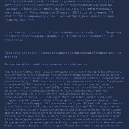
Сообщения и материалы сетевого издания Spark (за исключением
авторских колонок) (зарегистрировано Федеральной службой по
надзору в сфере связи, информационных технологий и массовых
коммуникаций (Роскомнадзор) 27 января 2025 года за номером ЭЛ
№ФС77-89031 сопровождаются пометкой Spark_news или Редакция
Spark.ru, или Spark.
Правовая информация
Правила пользования сайтом
Политика
обработки персональных данных
Правила рекомендательных
технологий
Перечень запрещённых/экстремистских организаций и иностранных
агентов
Запрещённые/экстремистские организации и сообщества
Альянс Врачей, Агора, Голос, Гражданское содействие, Династия (фонд), За права человека,
Комитет против пыток, Левада-Центр, Мемориал, Молодая Карелия, Московская школа
гражданского просвещения, Пермь-36, Ракурс, Русь Сидящая, Сахаровский центр, Сибирский
экологический центр, ИАЦ Сова, Союз комитетов солдатских матерей России, Фонд борьбы
с коррупцией (ФБК), Фонд защиты гласности, Фонд свободы информации, Центр
Насилию.нет, Центр защиты прав СМИ, Transparency International, Meta (Facebook и
Instagram), Русский добровольческий корпус (РДК), Правый сектор, Украинская
повстанческая армия (УПА), ИГИЛ, полк Азов, Джебхат ан-Нусра, Национал-
Большевистская партия (НБП), Аль-Каида, УНА-УНСО, Талибан, Меджлис крымско-
татарского народа, Свидетели Иеговы, Мизантропик Дивижн, Братство, Артподготовка,
Тризуб им. Степана Бандеры, НСО, Славянский союз, Формат-18, Хизб ут-Тахрир, Исламская
партия Туркестана, Хайят Тахрир аш-Шам, Таухид валь-Джихад, АУЕ, Братья мусульмане,
Колумбайн, Навальный, К. Буданов, медиапроект ОВД-Инфо, объединение Револьт-центр,
проект Сфера, проект Эхо, общественное движение Крымская солидарность, медиагруппа
Автономное действие, Американский Арктический центр при Университете Северной
Айовы, Швейцарское академическое общество восточноевропейских исследований,
Международное общественное движение В защиту прав избирателей Голос, Американское
Общество евангелизации детей, Финляндское Карельское просветительское общество.