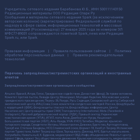
Учредитель сетевого издания Барабанова.Ю.Б., ИНН 500111143150
Редакционные материалы ООО Редакция Спарк Ру
Сообщения и материалы сетевого издания Spark (за исключением
авторских колонок) (зарегистрировано Федеральной службой по
надзору в сфере связи, информационных технологий и массовых
коммуникаций (Роскомнадзор) 27 января 2025 года за номером ЭЛ
№ФС77-89031 сопровождаются пометкой Spark_news или Редакция
Spark.ru, или Spark.
Правовая информация
Правила пользования сайтом
Политика
обработки персональных данных
Правила рекомендательных
технологий
Перечень запрещённых/экстремистских организаций и иностранных
агентов
Запрещённые/экстремистские организации и сообщества
Альянс Врачей, Агора, Голос, Гражданское содействие, Династия (фонд), За права человека,
Комитет против пыток, Левада-Центр, Мемориал, Молодая Карелия, Московская школа
гражданского просвещения, Пермь-36, Ракурс, Русь Сидящая, Сахаровский центр, Сибирский
экологический центр, ИАЦ Сова, Союз комитетов солдатских матерей России, Фонд борьбы
с коррупцией (ФБК), Фонд защиты гласности, Фонд свободы информации, Центр
Насилию.нет, Центр защиты прав СМИ, Transparency International, Meta (Facebook и
Instagram), Русский добровольческий корпус (РДК), Правый сектор, Украинская
повстанческая армия (УПА), ИГИЛ, полк Азов, Джебхат ан-Нусра, Национал-
Большевистская партия (НБП), Аль-Каида, УНА-УНСО, Талибан, Меджлис крымско-
татарского народа, Свидетели Иеговы, Мизантропик Дивижн, Братство, Артподготовка,
Тризуб им. Степана Бандеры, НСО, Славянский союз, Формат-18, Хизб ут-Тахрир, Исламская
партия Туркестана, Хайят Тахрир аш-Шам, Таухид валь-Джихад, АУЕ, Братья мусульмане,
Колумбайн, Навальный, К. Буданов, медиапроект ОВД-Инфо, объединение Револьт-центр,
проект Сфера, проект Эхо, общественное движение Крымская солидарность, медиагруппа