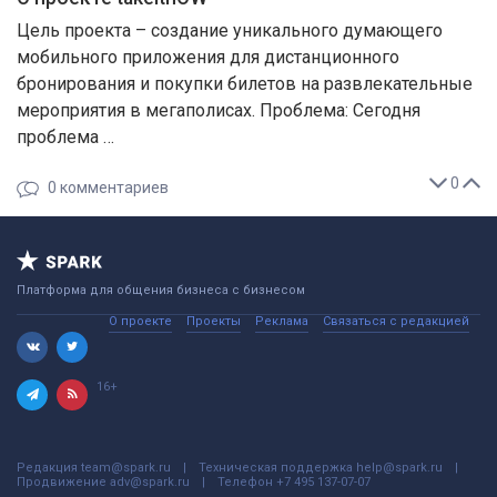
Цель проекта – создание уникального думающего
мобильного приложения для дистанционного
бронирования и покупки билетов на развлекательные
мероприятия в мегаполисах. Проблема: Сегодня
проблема …
0
0
комментариев
Платформа для общения бизнеса с бизнесом
О проекте
Проекты
Реклама
Связаться с редакцией
16+
Редакция
team@spark.ru
Техническая поддержка
help@spark.ru
Продвижение
adv@spark.ru
Телефон
+7 495 137-07-07