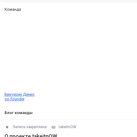
Команда
Бикчурин Денис
co-founder
Блог команды
Запись закреплена
takeitnOW
О проекте takeitnOW