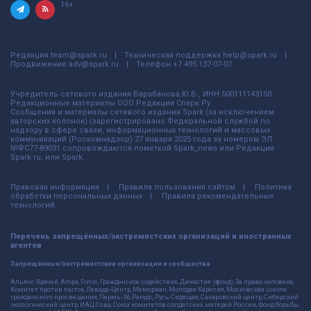
16+
Редакция
team@spark.ru
Техническая поддержка
help@spark.ru
Продвижение
adv@spark.ru
Телефон
+7 495 137-07-07
Учредитель сетевого издания Барабанова.Ю.Б., ИНН 500111143150
Редакционные материалы ООО Редакция Спарк Ру
Сообщения и материалы сетевого издания Spark (за исключением
авторских колонок) (зарегистрировано Федеральной службой по
надзору в сфере связи, информационных технологий и массовых
коммуникаций (Роскомнадзор) 27 января 2025 года за номером ЭЛ
№ФС77-89031 сопровождаются пометкой Spark_news или Редакция
Spark.ru, или Spark.
Правовая информация
Правила пользования сайтом
Политика
обработки персональных данных
Правила рекомендательных
технологий
Перечень запрещённых/экстремистских организаций и иностранных
агентов
Запрещённые/экстремистские организации и сообщества
Альянс Врачей, Агора, Голос, Гражданское содействие, Династия (фонд), За права человека,
Комитет против пыток, Левада-Центр, Мемориал, Молодая Карелия, Московская школа
гражданского просвещения, Пермь-36, Ракурс, Русь Сидящая, Сахаровский центр, Сибирский
экологический центр, ИАЦ Сова, Союз комитетов солдатских матерей России, Фонд борьбы