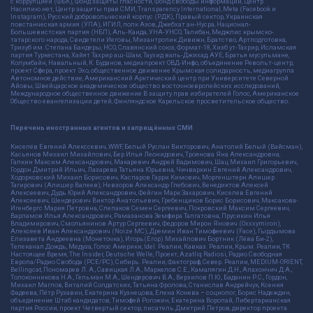
с коррупцией (ФБК), Фонд защиты гласности, Фонд свободы информации, Центр
Насилию.нет, Центр защиты прав СМИ, Transparency International, Meta (Facebook и
Instagram), Русский добровольческий корпус (РДК), Правый сектор, Украинская
повстанческая армия (УПА), ИГИЛ, полк Азов, Джебхат ан-Нусра, Национал-
Большевистская партия (НБП), Аль-Каида, УНА-УНСО, Талибан, Меджлис крымско-
татарского народа, Свидетели Иеговы, Мизантропик Дивижн, Братство, Артподготовка,
Тризуб им. Степана Бандеры, НСО, Славянский союз, Формат-18, Хизб ут-Тахрир, Исламская
партия Туркестана, Хайят Тахрир аш-Шам, Таухид валь-Джихад, АУЕ, Братья мусульмане,
Колумбайн, Навальный, К. Буданов, медиапроект ОВД-Инфо, объединение Револьт-центр,
проект Сфера, проект Эхо, общественное движение Крымская солидарность, медиагруппа
Автономное действие, Американский Арктический центр при Университете Северной
Айовы, Швейцарское академическое общество восточноевропейских исследований,
Международное общественное движение В защиту прав избирателей Голос, Американское
Общество евангелизации детей, Финляндское Карельское просветительское общество.
Перечень иностранных агентов и запрещённых СМИ
Киселёв Евгений Алекссевич, WWF, Белый Руслан Викторович, Анатолий Белый (Вайсман),
Касьянов Михаил Михайлович, Бер Илья Леонидович, Троянова Яна Александровна,
Галкин Максим Александрович, Макаревич Андрей Вадимович, Шац Михаил Григорьевич,
Гордон Дмитрий Ильич, Лазарева Татьяна Юрьевна, Чичваркин Евгений Александрович,
Ходорковский Михаил Борисович, Каспаров Гарри Кимович, Моргенштерн Алишер
Тагирович (Алишер Валеев), Невзоров Александр Глебович, Венедиктов Алексей
Алексеевич, Дудь Юрий Александрович, Фейгин Марк Захарович, Киселев Евгений
Алексеевич, Шендерович Виктор Анатольевич, Гребенщиков Борис Борисович, Максакова-
Игенбергс Мария Петровна, Слепаков Семен Сергеевич, Покровский Максим Сергеевич,
Варламов Илья Александрович, Рамазанова Земфира Талгатовна, Прусикин Илья
Владимирович, Смольянинов Артур Сергеевич, Федоров Мирон Янович (Oxxxymiron),
Алексеев Иван Александрович (Noize MC), Дремин Иван Тимофеевич (Face), Гырдымова
Елизавета Андреевна (Монеточка), Игорь(Егор) Михайлович Бортник (Лёва Би-2),
Телеканал Дождь, Медуза, Голос Америки, Idel. Реалии, Кавказ. Реалии, Крым. Реалии, ТК
Настоящее Время, The Insider, Deutsche Welle, Проект, Azatliq Radiosi, Радио Свободная
Европа/Радио Свобода (PCE/PC), Сибирь. Реалии, Фактограф, Север. Реалии, MEDIUM-ORIENT,
Bellingcat, Пономарев Л. А., Савицкая Л.А., Маркелов С.Е., Камалягин Д.Н., Апахончич Д.А.,
Толоконникова Н.А., Гельман М.А., Шендерович В.А., Верзилов П.Ю., Баданин Р.С., Гордон,
Михаил Маглов, Виталий Солдатских, Татьяна Фролова, Станислав Андрейчук, Ксения
Фадеева, Пётр Рузавин, Екатерина Кузнецова, Елена Конева – социолог, Борис Надеждин,
объединение Штаб кандидатов, Тимофей Рогожин, Екатерина Воропай, Либертарианская
партия России, проект Четвертый сектор, писатель Дмитрий Петров, директор проекта