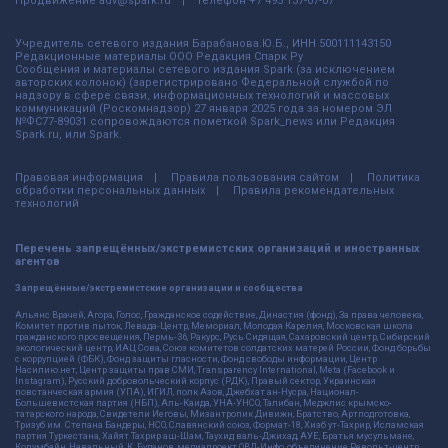
Продвижение
adv@spark.ru
Телефон
+7 495 137-07-07
Учредитель сетевого издания Барабанова.Ю.Б., ИНН 500111143150
Редакционные материалы ООО Редакция Спарк Ру
Сообщения и материалы сетевого издания Spark (за исключением
авторских колонок) (зарегистрировано Федеральной службой по
надзору в сфере связи, информационных технологий и массовых
коммуникаций (Роскомнадзор) 27 января 2025 года за номером ЭЛ
№ФС77-89031 сопровождаются пометкой Spark_news или Редакция
Spark.ru, или Spark.
Правовая информация
Правила пользования сайтом
Политика
обработки персональных данных
Правила рекомендательных
технологий
Перечень запрещённых/экстремистских организаций и иностранных
агентов
Запрещённые/экстремистские организации и сообщества
Альянс Врачей, Агора, Голос, Гражданское содействие, Династия (фонд), За права человека,
Комитет против пыток, Левада-Центр, Мемориал, Молодая Карелия, Московская школа
гражданского просвещения, Пермь-36, Ракурс, Русь Сидящая, Сахаровский центр, Сибирский
экологический центр, ИАЦ Сова, Союз комитетов солдатских матерей России, Фонд борьбы
с коррупцией (ФБК), Фонд защиты гласности, Фонд свободы информации, Центр
Насилию.нет, Центр защиты прав СМИ, Transparency International, Meta (Facebook и
Instagram), Русский добровольческий корпус (РДК), Правый сектор, Украинская
повстанческая армия (УПА), ИГИЛ, полк Азов, Джебхат ан-Нусра, Национал-
Большевистская партия (НБП), Аль-Каида, УНА-УНСО, Талибан, Меджлис крымско-
татарского народа, Свидетели Иеговы, Мизантропик Дивижн, Братство, Артподготовка,
Тризуб им. Степана Бандеры, НСО, Славянский союз, Формат-18, Хизб ут-Тахрир, Исламская
партия Туркестана, Хайят Тахрир аш-Шам, Таухид валь-Джихад, АУЕ, Братья мусульмане,
Колумбайн, Навальный, К. Буданов, медиапроект ОВД-Инфо, объединение Револьт-центр,