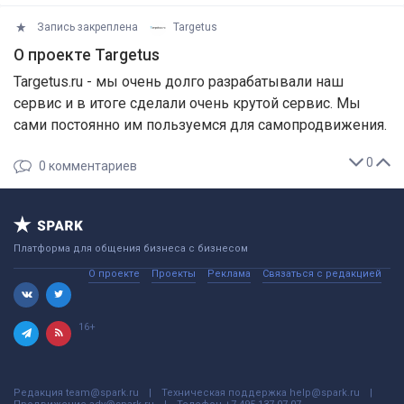
Запись закреплена
Targetus
О проекте Targetus
Targetus.ru - мы очень долго разрабатывали наш
сервис и в итоге сделали очень крутой сервис. Мы
сами постоянно им пользуемся для самопродвижения.
0
0
комментариев
Платформа для общения бизнеса с бизнесом
О проекте
Проекты
Реклама
Связаться с редакцией
16+
Редакция
team@spark.ru
Техническая поддержка
help@spark.ru