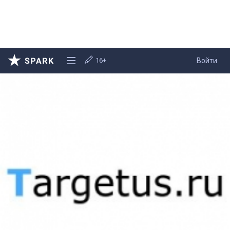
16+
Войти