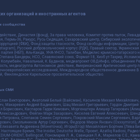
их организаций и иностранных агентов
и сообщества
действие, Династия (фонд), За права человека, Комитет против пыток, Лева
 Пермь-36, Ракурс, Русь Сидящая, Сахаровский центр, Сибирский экологиче
оррупцией (ФБК), Фонд защиты гласности, Фонд свободы информации, Центр 
 Instagram), Русский добровольческий корпус (РДК), Правый сектор, Украинска
партия (НБП), Аль-Каида, УНА-УНСО, Талибан, Меджлис крымско-татарского 
 Степана Бандеры, НСО, Славянский союз, Формат-18, Хизб ут-Тахрир, Исламск
 Колумбайн, Навальный, К. Буданов, медиапроект ОВД-Инфо, объединение Рев
ть, медиагруппа Автономное действие, Американский Арктический центр п
чноевропейских исследований, Международное общественное движение В з
й, Финляндское Карельское просветительское общество.
ных СМИ
слан Викторович, Анатолий Белый (Вайсман), Касьянов Михаил Михайлович,
ч, Макаревич Андрей Вадимович, Шац Михаил Григорьевич, Гордон Дмитрий 
л Борисович, Каспаров Гарри Кимович, Моргенштерн Алишер Тагирович (Алиш
Александрович, Фейгин Марк Захарович, Киселев Евгений Алексеевич, Шенд
я Петровна, Слепаков Семен Сергеевич, Покровский Максим Сергеевич, Ва
ович, Смольянинов Артур Сергеевич, Федоров Мирон Янович (Oxxxymiron), 
лизавета Андреевна (Монеточка), Игорь(Егор) Михайлович Бортник (Лёва Би-
К Настоящее Время, The Insider, Deutsche Welle, Проект, Azatliq Radiosi, Ра
DIUM-ORIENT, Bellingcat, Пономарев Л. А., Савицкая Л.А., Маркелов С.Е., Кам
в П.Ю., Баданин Р.С., Гордон, Михаил Маглов, Виталий Солдатских, Татьяна Ф