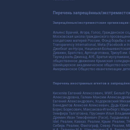
Перечень запрещённых/экстремистск
Запрещённые/экстремистские организации 
Альянс Врачей, Агора, Голос, Гражданское со
Московская школа гражданского просвещения,
солдатских матерей России, Фонд борьбы с к
Transparency International, Meta (Facebook и
Джебхат ан-Нусра, Национал-Большевистская 
Дивижн, Братство, Артподготовка, Тризуб им.
Таухид валь-Джихад, АУЕ, Братья мусульмане,
общественное движение Крымская солидарнос
Швейцарское академическое общество восто
Американское Общество евангелизации дете
Перечень иностранных агентов и запрещён
Киселёв Евгений Алекссевич, WWF, Белый Ру
Александровна, Галкин Максим Александрови
Евгений Александрович, Ходорковский Михаи
Венедиктов Алексей Алексеевич, Дудь Юрий 
Борис Борисович, Максакова-Игенбергс Мари
Земфира Талгатовна, Прусикин Илья Владимир
Дремин Иван Тимофеевич (Face), Гырдымова Е
Idel. Реалии, Кавказ. Реалии, Крым. Реалии, Т
Сибирь. Реалии, Фактограф, Север. Реалии, ME
Н.А., Гельман М.А., Шендерович В.А., Верзило