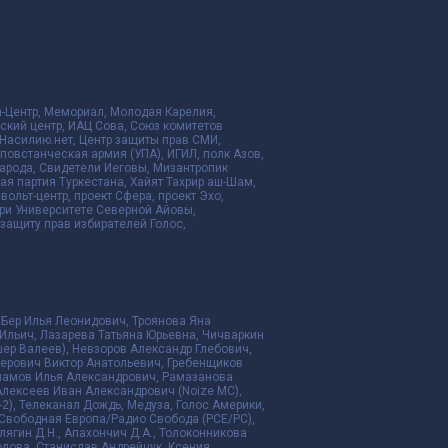
да-Центр, Мемориал, Молодая Карелия,
ский центр, ИАЦ Сова, Союз комитетов
Насилию.нет, Центр защиты прав СМИ,
я повстанческая армия (УПА), ИГИЛ, полк Азов,
народа, Свидетели Иеговы, Мизантропик
ая партия Туркестана, Хайят Тахрир аш-Шам,
ольт-центр, проект Сфера, проект Эхо,
ри Университете Северной Айовы,
ащиту прав избирателей Голос,
 Бер Илья Леонидович, Троянова Яна
Ильич, Лазарева Татьяна Юрьевна, Чичваркин
ер Валеев), Невзоров Александр Глебович,
ерович Виктор Анатольевич, Гребенщиков
рламов Илья Александрович, Рамазанова
Алексеев Иван Александрович (Noize MC),
2), Телеканал Дождь, Медуза, Голос Америки,
дио Свободная Европа/Радио Свобода (PCE/PC),
алягин Д.Н., Апахончич Д.А., Толоконникова
ролова, Станислав Андрейчук, Ксения