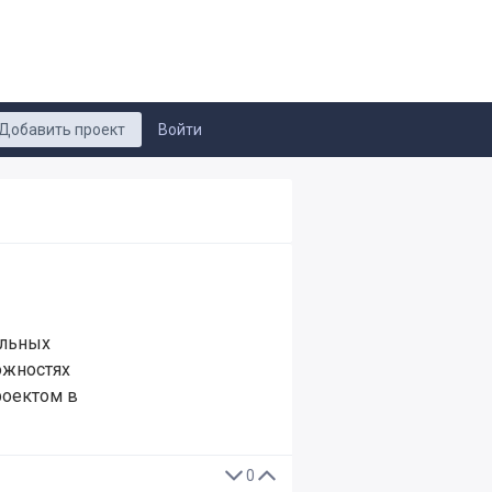
Добавить проект
Войти
альных
ожностях
роектом в
0