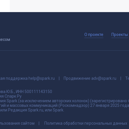
О проекте
Проекты
несом
кая поддержка
help@spark.ru
Продвижение
adv@spark.ru
Т
ва.Ю.Б., ИНН 500111143150
я Спарк Ру
ия Spark (за исключением авторских колонок) (зарегистрировано
гий и массовых коммуникаций (Роскомнадзор) 27 января 2025 го
ли Редакция Spark.ru, или Spark.
льзования сайтом
Политика обработки персональных данных