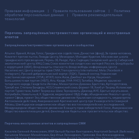
Правовая информация
Правила пользования сайтом
Политика
обработки персональных данных
Правила рекомендательных
технологий
Перечень запрещённых/экстремистских организаций и иностранных
агентов
Запрещённые/экстремистские организации и сообщества
Альянс Врачей, Агора, Голос, Гражданское содействие, Династия (фонд), За права человека,
Комитет против пыток, Левада-Центр, Мемориал, Молодая Карелия, Московская школа
гражданского просвещения, Пермь-36, Ракурс, Русь Сидящая, Сахаровский центр, Сибирский
экологический центр, ИАЦ Сова, Союз комитетов солдатских матерей России, Фонд борьбы
с коррупцией (ФБК), Фонд защиты гласности, Фонд свободы информации, Центр
Насилию.нет, Центр защиты прав СМИ, Transparency International, Meta (Facebook и
Instagram), Русский добровольческий корпус (РДК), Правый сектор, Украинская
повстанческая армия (УПА), ИГИЛ, полк Азов, Джебхат ан-Нусра, Национал-
Большевистская партия (НБП), Аль-Каида, УНА-УНСО, Талибан, Меджлис крымско-
татарского народа, Свидетели Иеговы, Мизантропик Дивижн, Братство, Артподготовка,
Тризуб им. Степана Бандеры, НСО, Славянский союз, Формат-18, Хизб ут-Тахрир, Исламская
партия Туркестана, Хайят Тахрир аш-Шам, Таухид валь-Джихад, АУЕ, Братья мусульмане,
Колумбайн, Навальный, К. Буданов, медиапроект ОВД-Инфо, объединение Револьт-центр,
проект Сфера, проект Эхо, общественное движение Крымская солидарность, медиагруппа
Автономное действие, Американский Арктический центр при Университете Северной
Айовы, Швейцарское академическое общество восточноевропейских исследований,
Международное общественное движение В защиту прав избирателей Голос, Американское
Общество евангелизации детей, Финляндское Карельское просветительское общество.
Перечень иностранных агентов и запрещённых СМИ
Киселёв Евгений Алекссевич, WWF, Белый Руслан Викторович, Анатолий Белый (Вайсман),
Касьянов Михаил Михайлович, Бер Илья Леонидович, Троянова Яна Александровна,
Галкин Максим Александрович, Макаревич Андрей Вадимович, Шац Михаил Григорьевич,