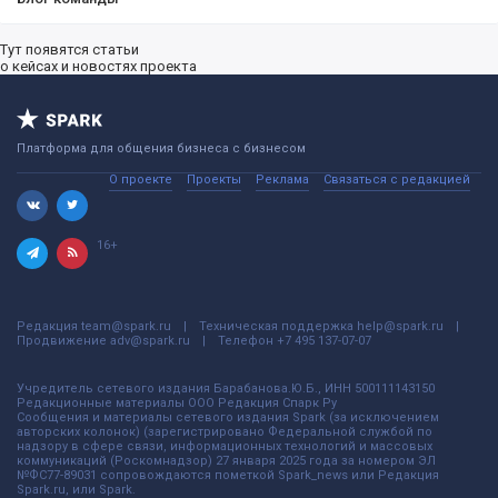
Тут появятся статьи
о кейсах и новостях проекта
Платформа для общения бизнеса с бизнесом
О проекте
Проекты
Реклама
Связаться с редакцией
16+
Редакция
team@spark.ru
Техническая поддержка
help@spark.ru
Продвижение
adv@spark.ru
Телефон
+7 495 137-07-07
Учредитель сетевого издания Барабанова.Ю.Б., ИНН 500111143150
Редакционные материалы ООО Редакция Спарк Ру
Сообщения и материалы сетевого издания Spark (за исключением
авторских колонок) (зарегистрировано Федеральной службой по
надзору в сфере связи, информационных технологий и массовых
коммуникаций (Роскомнадзор) 27 января 2025 года за номером ЭЛ
№ФС77-89031 сопровождаются пометкой Spark_news или Редакция
Spark.ru, или Spark.