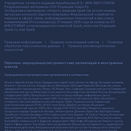
Учредитель сетевого издания Барабанова.Ю.Б., ИНН 500111143150
Редакционные материалы ООО Редакция Спарк Ру
Сообщения и материалы сетевого издания Spark (за исключением
авторских колонок) (зарегистрировано Федеральной службой по
надзору в сфере связи, информационных технологий и массовых
коммуникаций (Роскомнадзор) 27 января 2025 года за номером ЭЛ
№ФС77-89031 сопровождаются пометкой Spark_news или Редакция
Spark.ru, или Spark.
Правовая информация
Правила пользования сайтом
Политика
обработки персональных данных
Правила рекомендательных
технологий
Перечень запрещённых/экстремистских организаций и иностранных
агентов
Запрещённые/экстремистские организации и сообщества
Альянс Врачей, Агора, Голос, Гражданское содействие, Династия (фонд), За права человека,
Комитет против пыток, Левада-Центр, Мемориал, Молодая Карелия, Московская школа
гражданского просвещения, Пермь-36, Ракурс, Русь Сидящая, Сахаровский центр, Сибирский
экологический центр, ИАЦ Сова, Союз комитетов солдатских матерей России, Фонд борьбы
с коррупцией (ФБК), Фонд защиты гласности, Фонд свободы информации, Центр
Насилию.нет, Центр защиты прав СМИ, Transparency International, Meta (Facebook и
Instagram), Русский добровольческий корпус (РДК), Правый сектор, Украинская
повстанческая армия (УПА), ИГИЛ, полк Азов, Джебхат ан-Нусра, Национал-
Большевистская партия (НБП), Аль-Каида, УНА-УНСО, Талибан, Меджлис крымско-
татарского народа, Свидетели Иеговы, Мизантропик Дивижн, Братство, Артподготовка,
Тризуб им. Степана Бандеры, НСО, Славянский союз, Формат-18, Хизб ут-Тахрир, Исламская
партия Туркестана, Хайят Тахрир аш-Шам, Таухид валь-Джихад, АУЕ, Братья мусульмане,
Колумбайн, Навальный, К. Буданов, медиапроект ОВД-Инфо, объединение Револьт-центр,
проект Сфера, проект Эхо, общественное движение Крымская солидарность, медиагруппа
Автономное действие, Американский Арктический центр при Университете Северной
Айовы, Швейцарское академическое общество восточноевропейских исследований,