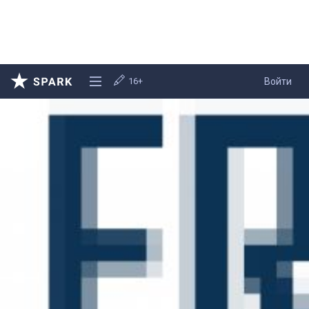
16+
Войти