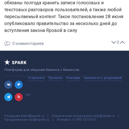
обязаны полгода хранить записи голосовых и
текстовых разговоров пользователей, а также любой
пересылаемый контент. Такое постановление 28 июня
опубликовало правительство за несколько дней до
вступления закона Яровой в силу.
0
0
комментариев
Платформа для общения бизнеса с бизнесом
О проекте
Проекты
Реклама
Связаться с редакцией
16+
Редакция
team@spark.ru
Техническая поддержка
help@spark.ru
Продвижение
adv@spark.ru
Телефон
+7 495 137-07-07