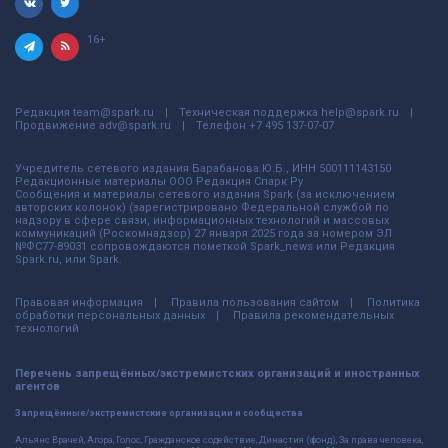
16+
Редакция
team@spark.ru
Техническая поддержка
help@spark.ru
Продвижение
adv@spark.ru
Телефон
+7 495 137-07-07
Учредитель сетевого издания Барабанова.Ю.Б., ИНН 500111143150
Редакционные материалы ООО Редакция Спарк Ру
Сообщения и материалы сетевого издания Spark (за исключением
авторских колонок) (зарегистрировано Федеральной службой по
надзору в сфере связи, информационных технологий и массовых
коммуникаций (Роскомнадзор) 27 января 2025 года за номером ЭЛ
№ФС77-89031 сопровождаются пометкой Spark_news или Редакция
Spark.ru, или Spark.
Правовая информация
Правила пользования сайтом
Политика
обработки персональных данных
Правила рекомендательных
технологий
Перечень запрещённых/экстремистских организаций и иностранных
агентов
Запрещённые/экстремистские организации и сообщества
Альянс Врачей, Агора, Голос, Гражданское содействие, Династия (фонд), За права человека,