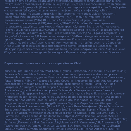
Комитет против пыток, Левада-Центр, Мемориал, Молодая Карелия, Московская школа
гражданского просвещения, Пермь-36, Ракурс, Русь Сидящая, Сахаровский центр, Сибирский
экологический центр, ИАЦ Сова, Союз комитетов солдатских матерей России, Фонд борьбы
с коррупцией (ФБК), Фонд защиты гласности, Фонд свободы информации, Центр
Насилию.нет, Центр защиты прав СМИ, Transparency International, Meta (Facebook и
Instagram), Русский добровольческий корпус (РДК), Правый сектор, Украинская
повстанческая армия (УПА), ИГИЛ, полк Азов, Джебхат ан-Нусра, Национал-
Большевистская партия (НБП), Аль-Каида, УНА-УНСО, Талибан, Меджлис крымско-
татарского народа, Свидетели Иеговы, Мизантропик Дивижн, Братство, Артподготовка,
Тризуб им. Степана Бандеры, НСО, Славянский союз, Формат-18, Хизб ут-Тахрир, Исламская
партия Туркестана, Хайят Тахрир аш-Шам, Таухид валь-Джихад, АУЕ, Братья мусульмане,
Колумбайн, Навальный, К. Буданов, медиапроект ОВД-Инфо, объединение Револьт-центр,
проект Сфера, проект Эхо, общественное движение Крымская солидарность, медиагруппа
Автономное действие, Американский Арктический центр при Университете Северной
Айовы, Швейцарское академическое общество восточноевропейских исследований,
Международное общественное движение В защиту прав избирателей Голос, Американское
Общество евангелизации детей, Финляндское Карельское просветительское общество.
Перечень иностранных агентов и запрещённых СМИ
Киселёв Евгений Алекссевич, WWF, Белый Руслан Викторович, Анатолий Белый (Вайсман),
Касьянов Михаил Михайлович, Бер Илья Леонидович, Троянова Яна Александровна,
Галкин Максим Александрович, Макаревич Андрей Вадимович, Шац Михаил Григорьевич,
Гордон Дмитрий Ильич, Лазарева Татьяна Юрьевна, Чичваркин Евгений Александрович,
Ходорковский Михаил Борисович, Каспаров Гарри Кимович, Моргенштерн Алишер
Тагирович (Алишер Валеев), Невзоров Александр Глебович, Венедиктов Алексей
Алексеевич, Дудь Юрий Александрович, Фейгин Марк Захарович, Киселев Евгений
Алексеевич, Шендерович Виктор Анатольевич, Гребенщиков Борис Борисович, Максакова-
Игенбергс Мария Петровна, Слепаков Семен Сергеевич, Покровский Максим Сергеевич,
Варламов Илья Александрович, Рамазанова Земфира Талгатовна, Прусикин Илья
Владимирович, Смольянинов Артур Сергеевич, Федоров Мирон Янович (Oxxxymiron),
Алексеев Иван Александрович (Noize MC), Дремин Иван Тимофеевич (Face), Гырдымова
Елизавета Андреевна (Монеточка), Игорь(Егор) Михайлович Бортник (Лёва Би-2),
Телеканал Дождь, Медуза, Голос Америки, Idel. Реалии, Кавказ. Реалии, Крым. Реалии, ТК
Настоящее Время, The Insider, Deutsche Welle, Проект, Azatliq Radiosi, Радио Свободная
Европа/Радио Свобода (PCE/PC), Сибирь. Реалии, Фактограф, Север. Реалии, MEDIUM-ORIENT,
Bellingcat, Пономарев Л. А., Савицкая Л.А., Маркелов С.Е., Камалягин Д.Н., Апахончич Д.А.,
Толоконникова Н.А., Гельман М.А., Шендерович В.А., Верзилов П.Ю., Баданин Р.С., Гордон,
Михаил Маглов, Виталий Солдатских, Татьяна Фролова, Станислав Андрейчук, Ксения