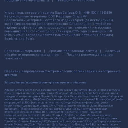
Продвижение
adv@spark.ru
Телефон
+7 495 137-07-07
Учредитель сетевого издания Барабанова.Ю.Б., ИНН 500111143150
Редакционные материалы ООО Редакция Спарк Ру
Сообщения и материалы сетевого издания Spark (за исключением
авторских колонок) (зарегистрировано Федеральной службой по
надзору в сфере связи, информационных технологий и массовых
коммуникаций (Роскомнадзор) 27 января 2025 года за номером ЭЛ
№ФС77-89031 сопровождаются пометкой Spark_news или Редакция
Spark.ru, или Spark.
Правовая информация
Правила пользования сайтом
Политика
обработки персональных данных
Правила рекомендательных
технологий
Перечень запрещённых/экстремистских организаций и иностранных
агентов
Запрещённые/экстремистские организации и сообщества
Альянс Врачей, Агора, Голос, Гражданское содействие, Династия (фонд), За права человека,
Комитет против пыток, Левада-Центр, Мемориал, Молодая Карелия, Московская школа
гражданского просвещения, Пермь-36, Ракурс, Русь Сидящая, Сахаровский центр, Сибирский
экологический центр, ИАЦ Сова, Союз комитетов солдатских матерей России, Фонд борьбы
с коррупцией (ФБК), Фонд защиты гласности, Фонд свободы информации, Центр
Насилию.нет, Центр защиты прав СМИ, Transparency International, Meta (Facebook и
Instagram), Русский добровольческий корпус (РДК), Правый сектор, Украинская
повстанческая армия (УПА), ИГИЛ, полк Азов, Джебхат ан-Нусра, Национал-
Большевистская партия (НБП), Аль-Каида, УНА-УНСО, Талибан, Меджлис крымско-
татарского народа, Свидетели Иеговы, Мизантропик Дивижн, Братство, Артподготовка,
Тризуб им. Степана Бандеры, НСО, Славянский союз, Формат-18, Хизб ут-Тахрир, Исламская
партия Туркестана, Хайят Тахрир аш-Шам, Таухид валь-Джихад, АУЕ, Братья мусульмане,
Колумбайн, Навальный, К. Буданов, медиапроект ОВД-Инфо, объединение Револьт-центр,