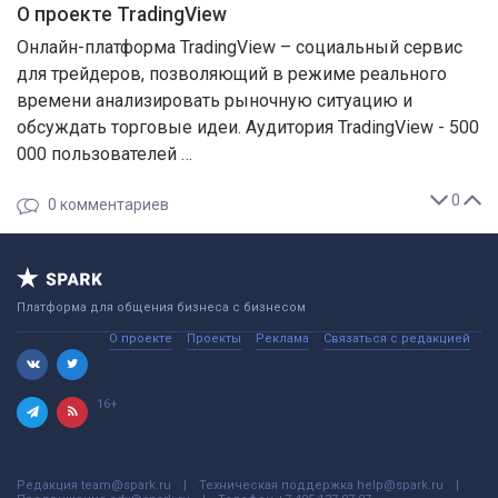
О проекте TradingView
Онлайн-платформа TradingView – социальный сервис
для трейдеров, позволяющий в режиме реального
времени анализировать рыночную ситуацию и
обсуждать торговые идеи. Аудитория TradingView - 500
000 пользователей …
0
0
комментариев
Платформа для общения бизнеса с бизнесом
О проекте
Проекты
Реклама
Связаться с редакцией
16+
Редакция
team@spark.ru
Техническая поддержка
help@spark.ru