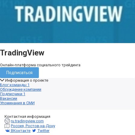
TradingView
Онлайн-платформа социального трейдинга
Подписаться
Информация о проекте
Блог команды
1
Обсуждение компании
Подписчики
1
Вакансии
Упоминания в СМИ
Контактная информация
ru.tradingview.com
Россия, Ростов-на-Дону
ВКонтакте
Twitter