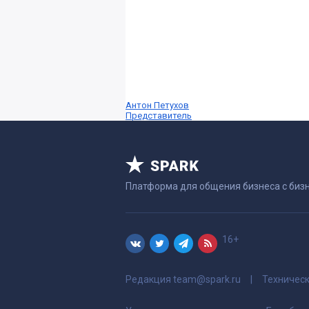
Антон Петухов
Представитель
Платформа для общения бизнеса с биз
16+
Редакция
team@spark.ru
Техничес