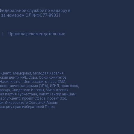
 Федеральной службой по надзору в
да за номером ЭЛ №ФС77-89031
Правила рекомендательных
да-Центр, Мемориал, Молодая Карелия,
ский центр, ИАЦ Сова, Союз комитетов
Насилию.нет, Центр защиты прав СМИ,
я повстанческая армия (УПА), ИГИЛ, полк Азов,
народа, Свидетели Иеговы, Мизантропик
ая партия Туркестана, Хайят Тахрир аш-Шам,
ольт-центр, проект Сфера, проект Эхо,
ри Университете Северной Айовы,
ащиту прав избирателей Голос,