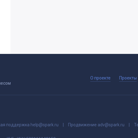
О проекте
Проекты
несом
кая поддержка
help@spark.ru
Продвижение
adv@spark.ru
Т