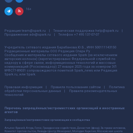
16+
Редакция
team@spark.ru
Техническая поддержка
help@spark.ru
Продвижение
adv@spark.ru
Телефон
+7 495 137-07-07
Учредитель сетевого издания Барабанова.Ю.Б., ИНН 500111143150
Редакционные материалы ООО Редакция Спарк Ру
Сообщения и материалы сетевого издания Spark (за исключением
авторских колонок) (зарегистрировано Федеральной службой по
надзору в сфере связи, информационных технологий и массовых
коммуникаций (Роскомнадзор) 27 января 2025 года за номером ЭЛ
№ФС77-89031 сопровождаются пометкой Spark_news или Редакция
Spark.ru, или Spark.
Правовая информация
Правила пользования сайтом
Политика
обработки персональных данных
Правила рекомендательных
технологий
Перечень запрещённых/экстремистских организаций и иностранных
агентов
Запрещённые/экстремистские организации и сообщества
Альянс Врачей, Агора, Голос, Гражданское содействие, Династия (фонд), За права человека,
Комитет против пыток, Левада-Центр, Мемориал, Молодая Карелия, Московская школа