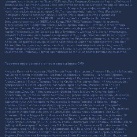
гражданского просвещения, Пермь-36, Ракурс, Русь Сидящая, Сахаровский центр, Сибирский
экологический центр, ИАЦ Сова, Союз комитетов солдатских матерей России, Фонд борьбы
с коррупцией (ФБК), Фонд защиты гласности, Фонд свободы информации, Центр
Насилию.нет, Центр защиты прав СМИ, Transparency International, Meta (Facebook и
Instagram), Русский добровольческий корпус (РДК), Правый сектор, Украинская
повстанческая армия (УПА), ИГИЛ, полк Азов, Джебхат ан-Нусра, Национал-
Большевистская партия (НБП), Аль-Каида, УНА-УНСО, Талибан, Меджлис крымско-
татарского народа, Свидетели Иеговы, Мизантропик Дивижн, Братство, Артподготовка,
Тризуб им. Степана Бандеры, НСО, Славянский союз, Формат-18, Хизб ут-Тахрир, Исламская
партия Туркестана, Хайят Тахрир аш-Шам, Таухид валь-Джихад, АУЕ, Братья мусульмане,
Колумбайн, Навальный, К. Буданов, медиапроект ОВД-Инфо, объединение Револьт-центр,
проект Сфера, проект Эхо, общественное движение Крымская солидарность, медиагруппа
Автономное действие, Американский Арктический центр при Университете Северной
Айовы, Швейцарское академическое общество восточноевропейских исследований,
Международное общественное движение В защиту прав избирателей Голос, Американское
Общество евангелизации детей, Финляндское Карельское просветительское общество.
Перечень иностранных агентов и запрещённых СМИ
Киселёв Евгений Алекссевич, WWF, Белый Руслан Викторович, Анатолий Белый (Вайсман),
Касьянов Михаил Михайлович, Бер Илья Леонидович, Троянова Яна Александровна,
Галкин Максим Александрович, Макаревич Андрей Вадимович, Шац Михаил Григорьевич,
Гордон Дмитрий Ильич, Лазарева Татьяна Юрьевна, Чичваркин Евгений Александрович,
Ходорковский Михаил Борисович, Каспаров Гарри Кимович, Моргенштерн Алишер
Тагирович (Алишер Валеев), Невзоров Александр Глебович, Венедиктов Алексей
Алексеевич, Дудь Юрий Александрович, Фейгин Марк Захарович, Киселев Евгений
Алексеевич, Шендерович Виктор Анатольевич, Гребенщиков Борис Борисович, Максакова-
Игенбергс Мария Петровна, Слепаков Семен Сергеевич, Покровский Максим Сергеевич,
Варламов Илья Александрович, Рамазанова Земфира Талгатовна, Прусикин Илья
Владимирович, Смольянинов Артур Сергеевич, Федоров Мирон Янович (Oxxxymiron),
Алексеев Иван Александрович (Noize MC), Дремин Иван Тимофеевич (Face), Гырдымова
Елизавета Андреевна (Монеточка), Игорь(Егор) Михайлович Бортник (Лёва Би-2),
Телеканал Дождь, Медуза, Голос Америки, Idel. Реалии, Кавказ. Реалии, Крым. Реалии, ТК
Настоящее Время, The Insider, Deutsche Welle, Проект, Azatliq Radiosi, Радио Свободная
Европа/Радио Свобода (PCE/PC), Сибирь. Реалии, Фактограф, Север. Реалии, MEDIUM-ORIENT,
Bellingcat, Пономарев Л. А., Савицкая Л.А., Маркелов С.Е., Камалягин Д.Н., Апахончич Д.А.,
Толоконникова Н.А., Гельман М.А., Шендерович В.А., Верзилов П.Ю., Баданин Р.С., Гордон,
Михаил Маглов, Виталий Солдатских, Татьяна Фролова, Станислав Андрейчук, Ксения
Фадеева, Пётр Рузавин, Екатерина Кузнецова, Елена Конева – социолог, Борис Надеждин,