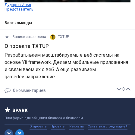
Дударев Илья
Представитель
Блог команды
Запись закреплена
TXTUP
О проекте TXTUP
Разрабатываем масштабируемые веб системы на
основе Yii framework. Делаем мобильные приложения
и связываем их с веб. А еще развиваем
gamedev направление.
0
0
комментариев
Платформа для общения бизнеса с бизнесом
О проекте
Проекты
Реклама
Связаться с редакцией