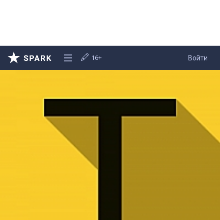
16+
Войти