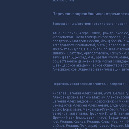
Перечень запрещённых/экстремистск
Запрещённые/экстремистские организации 
Альянс Врачей, Агора, Голос, Гражданское со
Московская школа гражданского просвещения,
солдатских матерей России, Фонд борьбы с к
Transparency International, Meta (Facebook и
Джебхат ан-Нусра, Национал-Большевистская 
Дивижн, Братство, Артподготовка, Тризуб им.
Таухид валь-Джихад, АУЕ, Братья мусульмане,
общественное движение Крымская солидарнос
Швейцарское академическое общество восто
Американское Общество евангелизации дете
Перечень иностранных агентов и запрещён
Киселёв Евгений Алекссевич, WWF, Белый Ру
Александровна, Галкин Максим Александрови
Евгений Александрович, Ходорковский Михаи
Венедиктов Алексей Алексеевич, Дудь Юрий 
Борис Борисович, Максакова-Игенбергс Мари
Земфира Талгатовна, Прусикин Илья Владимир
Дремин Иван Тимофеевич (Face), Гырдымова Е
Idel. Реалии, Кавказ. Реалии, Крым. Реалии, Т
Сибирь. Реалии, Фактограф, Север. Реалии, ME