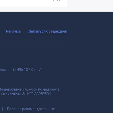
Реклама
Связаться с редакцией
елефон
+7 495 137-07-07
 Федеральной службой по надзору в
да за номером ЭЛ №ФС77-89031
Правила рекомендательных