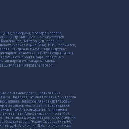
да-Центр, Мемориал, Молодая Карелия,
ский центр, ИАЦ Сова, Союз комитетов
Насилию.нет, Центр защиты прав СМИ,
я повстанческая армия (УПА), ИГИЛ, полк Азов,
народа, Свидетели Иеговы, Мизантропик
ая партия Туркестана, Хайят Тахрир аш-Шам,
ольт-центр, проект Сфера, проект Эхо,
ри Университете Северной Айовы,
ащиту прав избирателей Голос,
 Бер Илья Леонидович, Троянова Яна
Ильич, Лазарева Татьяна Юрьевна, Чичваркин
ер Валеев), Невзоров Александр Глебович,
ерович Виктор Анатольевич, Гребенщиков
рламов Илья Александрович, Рамазанова
Алексеев Иван Александрович (Noize MC),
2), Телеканал Дождь, Медуза, Голос Америки,
дио Свободная Европа/Радио Свобода (PCE/PC),
алягин Д.Н., Апахончич Д.А., Толоконникова