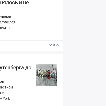
нялось и не
оналов
олучился
ем, с
.
0
утенберга до
сон
местной
к и
w York