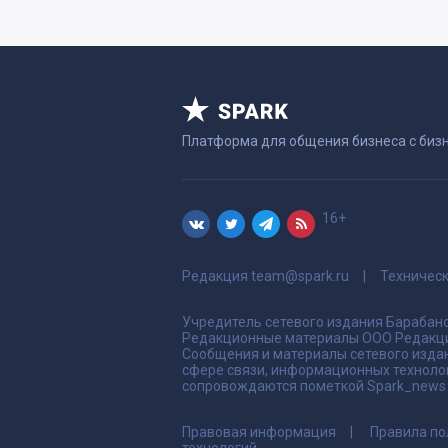
Платформа для общения бизнеса с биз
16+
Редакция
team@spark.ru
Техничес
Учредитель сетевого издания Барабано
Редакционные материалы ООО Редакци
Сообщения и материалы сетевого издан
сфере связи, информационных техноло
сопровождаются пометкой Spark_news и
Правовая информация
Правила по
технологий