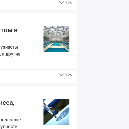
0
нтом в
нтузиасты
 а другие
0
неса,
 реальные
тупности