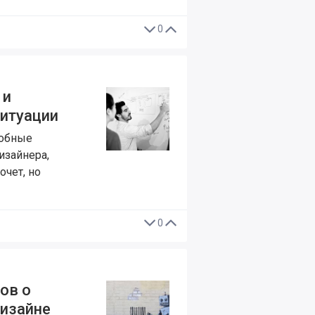
0
 и
ситуации
собные
изайнера,
очет, но
0
гов о
дизайне