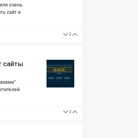
или очень
ть сайт и
0
т сайты
лазами”
етителей
0