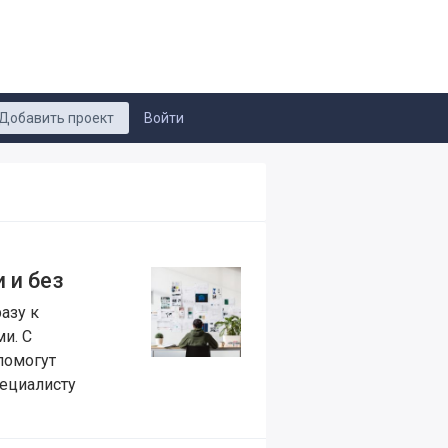
Добавить проект
Войти
 и без
разу к
ми. С
помогут
пециалисту