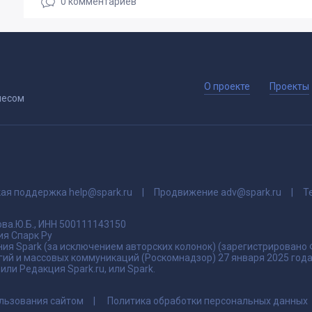
0
комментариев
О проекте
Проекты
несом
кая поддержка
help@spark.ru
Продвижение
adv@spark.ru
Т
ва.Ю.Б., ИНН 500111143150
я Спарк Ру
ия Spark (за исключением авторских колонок) (зарегистрировано
гий и массовых коммуникаций (Роскомнадзор) 27 января 2025 го
ли Редакция Spark.ru, или Spark.
льзования сайтом
Политика обработки персональных данных