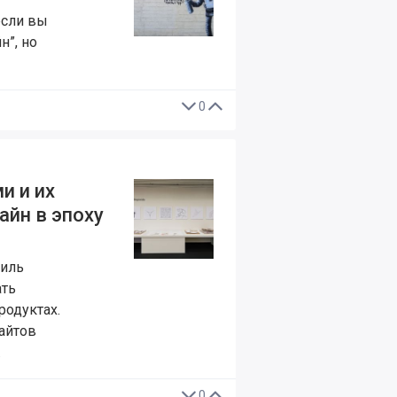
если вы
н”, но
0
и и их
айн в эпоху
Жиль
ать
родуктах.
айтов
.
0