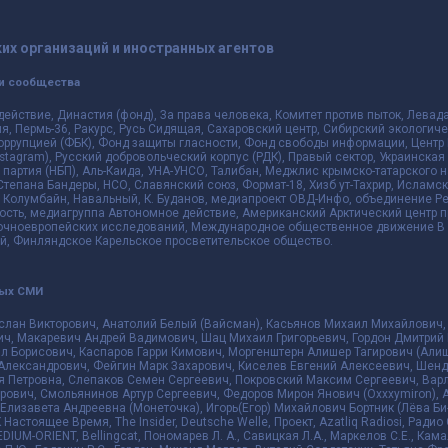
их организаций и иностранных агентов
и сообщества
действие, Династия (фонд), За права человека, Комитет против пыток, Лева
 Пермь-36, Ракурс, Русь Сидящая, Сахаровский центр, Сибирский экологиче
оррупцией (ФБК), Фонд защиты гласности, Фонд свободы информации, Центр 
 Instagram), Русский добровольческий корпус (РДК), Правый сектор, Украинска
партия (НБП), Аль-Каида, УНА-УНСО, Талибан, Меджлис крымско-татарского 
 Степана Бандеры, НСО, Славянский союз, Формат-18, Хизб ут-Тахрир, Исламск
 Колумбайн, Навальный, К. Буданов, медиапроект ОВД-Инфо, объединение Рев
ть, медиагруппа Автономное действие, Американский Арктический центр п
чноевропейских исследований, Международное общественное движение В з
й, Финляндское Карельское просветительское общество.
ных СМИ
слан Викторович, Анатолий Белый (Вайсман), Касьянов Михаил Михайлович,
ч, Макаревич Андрей Вадимович, Шац Михаил Григорьевич, Гордон Дмитрий 
л Борисович, Каспаров Гарри Кимович, Моргенштерн Алишер Тагирович (Алиш
Александрович, Фейгин Марк Захарович, Киселев Евгений Алексеевич, Шенд
я Петровна, Слепаков Семен Сергеевич, Покровский Максим Сергеевич, Ва
ович, Смольянинов Артур Сергеевич, Федоров Мирон Янович (Oxxxymiron), 
лизавета Андреевна (Монеточка), Игорь(Егор) Михайлович Бортник (Лёва Би-
К Настоящее Время, The Insider, Deutsche Welle, Проект, Azatliq Radiosi, Ра
DIUM-ORIENT, Bellingcat, Пономарев Л. А., Савицкая Л.А., Маркелов С.Е., Кам