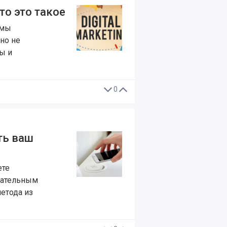
что это такое
 мы
нно не
ы и
0
ть ваш
ете
екательным
метода из