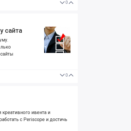
0
у сайта
уму.
олько
 сайты
0
 креативного ивента и
аботать с Periscope и достичь