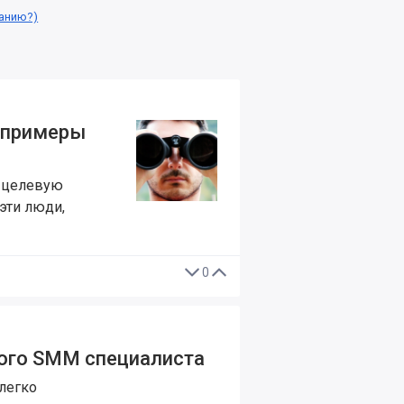
анию?)
+ примеры
ю целевую
 эти люди,
0
того SMM специалиста
легко