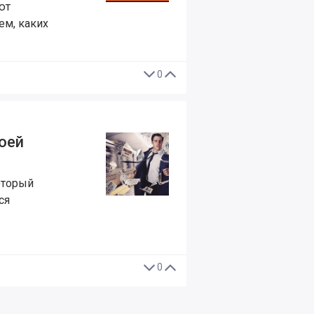
ют
м, каких
0
оей
который
ся
0