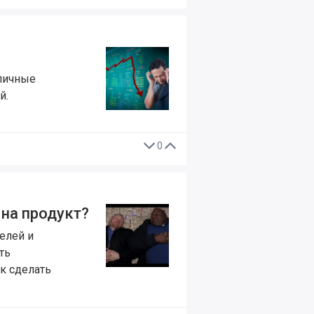
ипичные
й.
0
на продукт?
елей и
ть
ак сделать