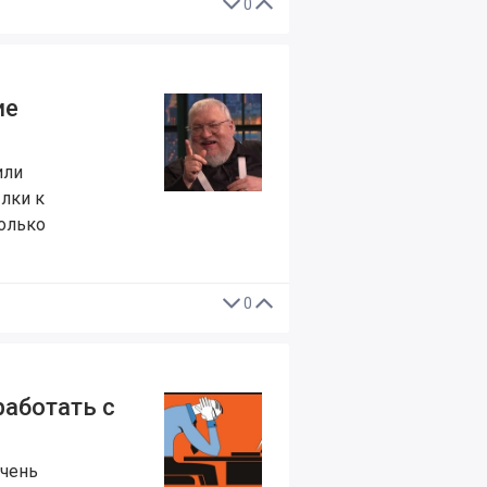
0
ие
или
ылки к
только
0
работать с
очень