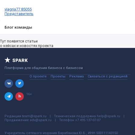
viagria77 85055
Представитель
Блог команды
Тут появятся статьи
о кейсах и новостях проекта
Платформа для общения бизнеса с бизнесом
О проекте
Проекты
Реклама
Связаться с редакцией
16+
Редакция
team@spark.ru
Техническая поддержка
help@spark.ru
Продвижение
adv@spark.ru
Телефон
+7 495 137-07-07
Учредитель сетевого издания Барабанова.Ю.Б., ИНН 500111143150