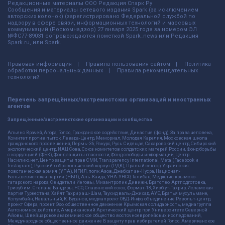
Редакционные материалы ООО Редакция Спарк Ру
Сообщения и материалы сетевого издания Spark (за исключением
авторских колонок) (зарегистрировано Федеральной службой по
надзору в сфере связи, информационных технологий и массовых
коммуникаций (Роскомнадзор) 27 января 2025 года за номером ЭЛ
№ФС77-89031 сопровождаются пометкой Spark_news или Редакция
Spark.ru, или Spark.
Правовая информация
Правила пользования сайтом
Политика
обработки персональных данных
Правила рекомендательных
технологий
Перечень запрещённых/экстремистских организаций и иностранных
агентов
Запрещённые/экстремистские организации и сообщества
Альянс Врачей, Агора, Голос, Гражданское содействие, Династия (фонд), За права человека,
Комитет против пыток, Левада-Центр, Мемориал, Молодая Карелия, Московская школа
гражданского просвещения, Пермь-36, Ракурс, Русь Сидящая, Сахаровский центр, Сибирский
экологический центр, ИАЦ Сова, Союз комитетов солдатских матерей России, Фонд борьбы
с коррупцией (ФБК), Фонд защиты гласности, Фонд свободы информации, Центр
Насилию.нет, Центр защиты прав СМИ, Transparency International, Meta (Facebook и
Instagram), Русский добровольческий корпус (РДК), Правый сектор, Украинская
повстанческая армия (УПА), ИГИЛ, полк Азов, Джебхат ан-Нусра, Национал-
Большевистская партия (НБП), Аль-Каида, УНА-УНСО, Талибан, Меджлис крымско-
татарского народа, Свидетели Иеговы, Мизантропик Дивижн, Братство, Артподготовка,
Тризуб им. Степана Бандеры, НСО, Славянский союз, Формат-18, Хизб ут-Тахрир, Исламская
партия Туркестана, Хайят Тахрир аш-Шам, Таухид валь-Джихад, АУЕ, Братья мусульмане,
Колумбайн, Навальный, К. Буданов, медиапроект ОВД-Инфо, объединение Револьт-центр,
проект Сфера, проект Эхо, общественное движение Крымская солидарность, медиагруппа
Автономное действие, Американский Арктический центр при Университете Северной
Айовы, Швейцарское академическое общество восточноевропейских исследований,
Международное общественное движение В защиту прав избирателей Голос, Американское