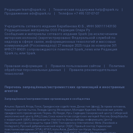
Редакция
team@spark.ru
Техническая поддержка
help@spark.ru
Продвижение
adv@spark.ru
Телефон
+7 495 137-07-07
Учредитель сетевого издания Барабанова.Ю.Б., ИНН 500111143150
Редакционные материалы ООО Редакция Спарк Ру
Сообщения и материалы сетевого издания Spark (за исключением
авторских колонок) (зарегистрировано Федеральной службой по
надзору в сфере связи, информационных технологий и массовых
коммуникаций (Роскомнадзор) 27 января 2025 года за номером ЭЛ
№ФС77-89031 сопровождаются пометкой Spark_news или Редакция
Spark.ru, или Spark.
Правовая информация
Правила пользования сайтом
Политика
обработки персональных данных
Правила рекомендательных
технологий
Перечень запрещённых/экстремистских организаций и иностранных
агентов
Запрещённые/экстремистские организации и сообщества
Альянс Врачей, Агора, Голос, Гражданское содействие, Династия (фонд), За права человека,
Комитет против пыток, Левада-Центр, Мемориал, Молодая Карелия, Московская школа
гражданского просвещения, Пермь-36, Ракурс, Русь Сидящая, Сахаровский центр, Сибирский
экологический центр, ИАЦ Сова, Союз комитетов солдатских матерей России, Фонд борьбы
с коррупцией (ФБК), Фонд защиты гласности, Фонд свободы информации, Центр
Насилию.нет, Центр защиты прав СМИ, Transparency International, Meta (Facebook и
Instagram), Русский добровольческий корпус (РДК), Правый сектор, Украинская
повстанческая армия (УПА), ИГИЛ, полк Азов, Джебхат ан-Нусра, Национал-
Большевистская партия (НБП), Аль-Каида, УНА-УНСО, Талибан, Меджлис крымско-