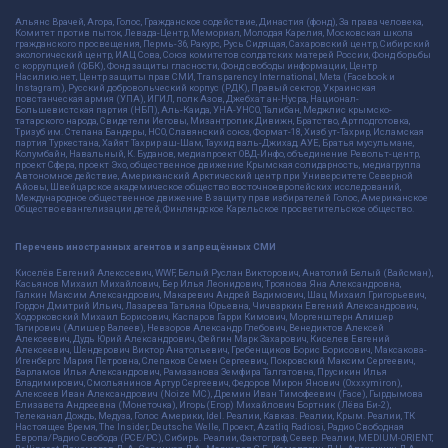
Альянс Врачей, Агора, Голос, Гражданское содействие, Династия (фонд), За права человека,
Комитет против пыток, Левада-Центр, Мемориал, Молодая Карелия, Московская школа
гражданского просвещения, Пермь-36, Ракурс, Русь Сидящая, Сахаровский центр, Сибирский
экологический центр, ИАЦ Сова, Союз комитетов солдатских матерей России, Фонд борьбы
с коррупцией (ФБК), Фонд защиты гласности, Фонд свободы информации, Центр
Насилию.нет, Центр защиты прав СМИ, Transparency International, Meta (Facebook и
Instagram), Русский добровольческий корпус (РДК), Правый сектор, Украинская
повстанческая армия (УПА), ИГИЛ, полк Азов, Джебхат ан-Нусра, Национал-
Большевистская партия (НБП), Аль-Каида, УНА-УНСО, Талибан, Меджлис крымско-
татарского народа, Свидетели Иеговы, Мизантропик Дивижн, Братство, Артподготовка,
Тризуб им. Степана Бандеры, НСО, Славянский союз, Формат-18, Хизб ут-Тахрир, Исламская
партия Туркестана, Хайят Тахрир аш-Шам, Таухид валь-Джихад, АУЕ, Братья мусульмане,
Колумбайн, Навальный, К. Буданов, медиапроект ОВД-Инфо, объединение Револьт-центр,
проект Сфера, проект Эхо, общественное движение Крымская солидарность, медиагруппа
Автономное действие, Американский Арктический центр при Университете Северной
Айовы, Швейцарское академическое общество восточноевропейских исследований,
Международное общественное движение В защиту прав избирателей Голос, Американское
Общество евангелизации детей, Финляндское Карельское просветительское общество.
Перечень иностранных агентов и запрещённых СМИ
Киселёв Евгений Алекссевич, WWF, Белый Руслан Викторович, Анатолий Белый (Вайсман),
Касьянов Михаил Михайлович, Бер Илья Леонидович, Троянова Яна Александровна,
Галкин Максим Александрович, Макаревич Андрей Вадимович, Шац Михаил Григорьевич,
Гордон Дмитрий Ильич, Лазарева Татьяна Юрьевна, Чичваркин Евгений Александрович,
Ходорковский Михаил Борисович, Каспаров Гарри Кимович, Моргенштерн Алишер
Тагирович (Алишер Валеев), Невзоров Александр Глебович, Венедиктов Алексей
Алексеевич, Дудь Юрий Александрович, Фейгин Марк Захарович, Киселев Евгений
Алексеевич, Шендерович Виктор Анатольевич, Гребенщиков Борис Борисович, Максакова-
Игенбергс Мария Петровна, Слепаков Семен Сергеевич, Покровский Максим Сергеевич,
Варламов Илья Александрович, Рамазанова Земфира Талгатовна, Прусикин Илья
Владимирович, Смольянинов Артур Сергеевич, Федоров Мирон Янович (Oxxxymiron),
Алексеев Иван Александрович (Noize MC), Дремин Иван Тимофеевич (Face), Гырдымова
Елизавета Андреевна (Монеточка), Игорь(Егор) Михайлович Бортник (Лёва Би-2),
Телеканал Дождь, Медуза, Голос Америки, Idel. Реалии, Кавказ. Реалии, Крым. Реалии, ТК
Настоящее Время, The Insider, Deutsche Welle, Проект, Azatliq Radiosi, Радио Свободная
Европа/Радио Свобода (PCE/PC), Сибирь. Реалии, Фактограф, Север. Реалии, MEDIUM-ORIENT,