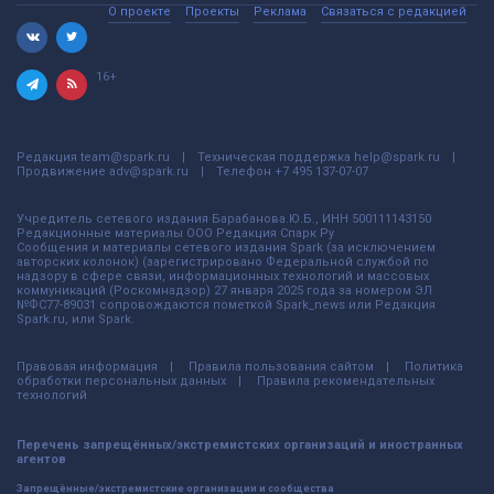
О проекте
Проекты
Реклама
Связаться с редакцией
16+
Редакция
team@spark.ru
Техническая поддержка
help@spark.ru
Продвижение
adv@spark.ru
Телефон
+7 495 137-07-07
Учредитель сетевого издания Барабанова.Ю.Б., ИНН 500111143150
Редакционные материалы ООО Редакция Спарк Ру
Сообщения и материалы сетевого издания Spark (за исключением
авторских колонок) (зарегистрировано Федеральной службой по
надзору в сфере связи, информационных технологий и массовых
коммуникаций (Роскомнадзор) 27 января 2025 года за номером ЭЛ
№ФС77-89031 сопровождаются пометкой Spark_news или Редакция
Spark.ru, или Spark.
Правовая информация
Правила пользования сайтом
Политика
обработки персональных данных
Правила рекомендательных
технологий
Перечень запрещённых/экстремистских организаций и иностранных
агентов
Запрещённые/экстремистские организации и сообщества