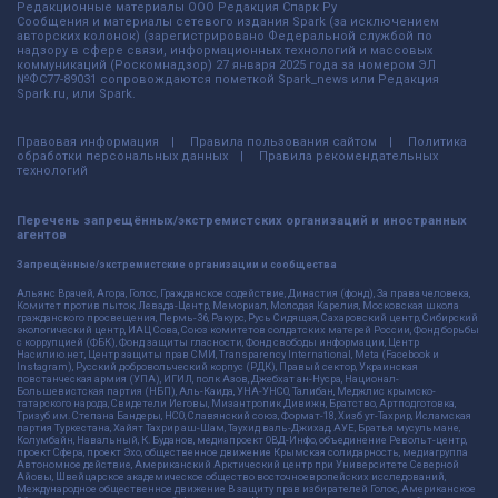
Редакционные материалы ООО Редакция Спарк Ру
Сообщения и материалы сетевого издания Spark (за исключением
авторских колонок) (зарегистрировано Федеральной службой по
надзору в сфере связи, информационных технологий и массовых
коммуникаций (Роскомнадзор) 27 января 2025 года за номером ЭЛ
№ФС77-89031 сопровождаются пометкой Spark_news или Редакция
Spark.ru, или Spark.
Правовая информация
Правила пользования сайтом
Политика
обработки персональных данных
Правила рекомендательных
технологий
Перечень запрещённых/экстремистских организаций и иностранных
агентов
Запрещённые/экстремистские организации и сообщества
Альянс Врачей, Агора, Голос, Гражданское содействие, Династия (фонд), За права человека,
Комитет против пыток, Левада-Центр, Мемориал, Молодая Карелия, Московская школа
гражданского просвещения, Пермь-36, Ракурс, Русь Сидящая, Сахаровский центр, Сибирский
экологический центр, ИАЦ Сова, Союз комитетов солдатских матерей России, Фонд борьбы
с коррупцией (ФБК), Фонд защиты гласности, Фонд свободы информации, Центр
Насилию.нет, Центр защиты прав СМИ, Transparency International, Meta (Facebook и
Instagram), Русский добровольческий корпус (РДК), Правый сектор, Украинская
повстанческая армия (УПА), ИГИЛ, полк Азов, Джебхат ан-Нусра, Национал-
Большевистская партия (НБП), Аль-Каида, УНА-УНСО, Талибан, Меджлис крымско-
татарского народа, Свидетели Иеговы, Мизантропик Дивижн, Братство, Артподготовка,
Тризуб им. Степана Бандеры, НСО, Славянский союз, Формат-18, Хизб ут-Тахрир, Исламская
партия Туркестана, Хайят Тахрир аш-Шам, Таухид валь-Джихад, АУЕ, Братья мусульмане,
Колумбайн, Навальный, К. Буданов, медиапроект ОВД-Инфо, объединение Револьт-центр,
проект Сфера, проект Эхо, общественное движение Крымская солидарность, медиагруппа
Автономное действие, Американский Арктический центр при Университете Северной
Айовы, Швейцарское академическое общество восточноевропейских исследований,
Международное общественное движение В защиту прав избирателей Голос, Американское