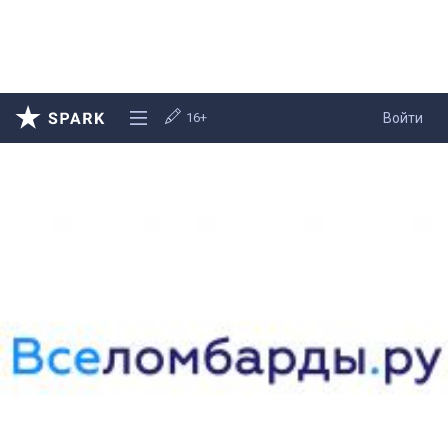
16+
Войти