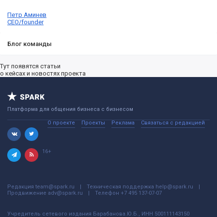
Петр Аминев
CEO/founder
Блог команды
Тут появятся статьи
о кейсах и новостях проекта
Платформа для общения бизнеса с бизнесом
О проекте
Проекты
Реклама
Связаться с редакцией
16+
Редакция
team@spark.ru
Техническая поддержка
help@spark.ru
Продвижение
adv@spark.ru
Телефон
+7 495 137-07-07
Учредитель сетевого издания Барабанова.Ю.Б., ИНН 500111143150