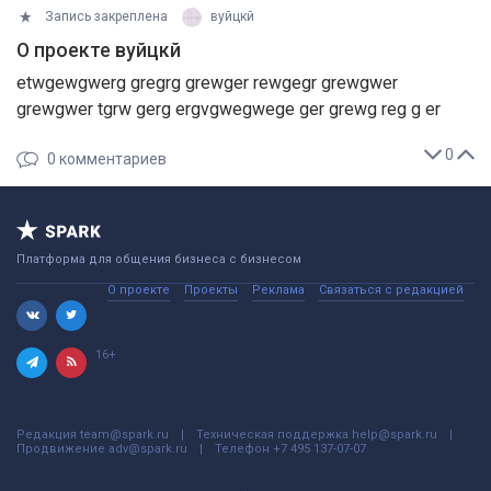
Запись закреплена
вуйцкй
О проекте вуйцкй
etwgewgwerg gregrg grewger rewgegr grewgwer
grewgwer tgrw gerg ergvgwegwege ger grewg reg g er
0
0
комментариев
Платформа для общения бизнеса с бизнесом
О проекте
Проекты
Реклама
Связаться с редакцией
16+
Редакция
team@spark.ru
Техническая поддержка
help@spark.ru
Продвижение
adv@spark.ru
Телефон
+7 495 137-07-07