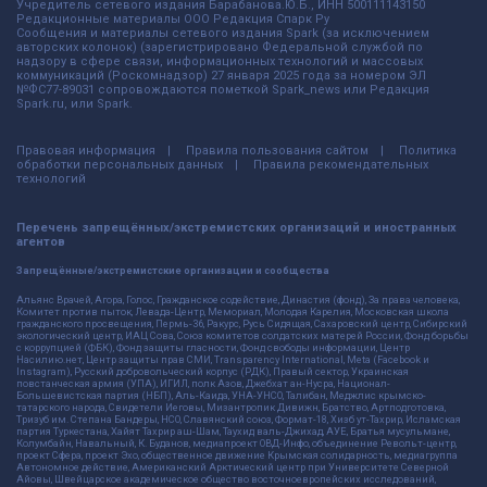
Учредитель сетевого издания Барабанова.Ю.Б., ИНН 500111143150
Редакционные материалы ООО Редакция Спарк Ру
Сообщения и материалы сетевого издания Spark (за исключением
авторских колонок) (зарегистрировано Федеральной службой по
надзору в сфере связи, информационных технологий и массовых
коммуникаций (Роскомнадзор) 27 января 2025 года за номером ЭЛ
№ФС77-89031 сопровождаются пометкой Spark_news или Редакция
Spark.ru, или Spark.
Правовая информация
Правила пользования сайтом
Политика
обработки персональных данных
Правила рекомендательных
технологий
Перечень запрещённых/экстремистских организаций и иностранных
агентов
Запрещённые/экстремистские организации и сообщества
Альянс Врачей, Агора, Голос, Гражданское содействие, Династия (фонд), За права человека,
Комитет против пыток, Левада-Центр, Мемориал, Молодая Карелия, Московская школа
гражданского просвещения, Пермь-36, Ракурс, Русь Сидящая, Сахаровский центр, Сибирский
экологический центр, ИАЦ Сова, Союз комитетов солдатских матерей России, Фонд борьбы
с коррупцией (ФБК), Фонд защиты гласности, Фонд свободы информации, Центр
Насилию.нет, Центр защиты прав СМИ, Transparency International, Meta (Facebook и
Instagram), Русский добровольческий корпус (РДК), Правый сектор, Украинская
повстанческая армия (УПА), ИГИЛ, полк Азов, Джебхат ан-Нусра, Национал-
Большевистская партия (НБП), Аль-Каида, УНА-УНСО, Талибан, Меджлис крымско-
татарского народа, Свидетели Иеговы, Мизантропик Дивижн, Братство, Артподготовка,
Тризуб им. Степана Бандеры, НСО, Славянский союз, Формат-18, Хизб ут-Тахрир, Исламская
партия Туркестана, Хайят Тахрир аш-Шам, Таухид валь-Джихад, АУЕ, Братья мусульмане,
Колумбайн, Навальный, К. Буданов, медиапроект ОВД-Инфо, объединение Револьт-центр,
проект Сфера, проект Эхо, общественное движение Крымская солидарность, медиагруппа
Автономное действие, Американский Арктический центр при Университете Северной
Айовы, Швейцарское академическое общество восточноевропейских исследований,