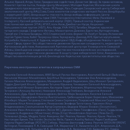
Альянс Врачей, Агора, Голос, Гражданское содействие, Династия (фонд), За права человека,
Комитет против пыток, Левада-Центр, Мемориал, Молодая Карелия, Московская школа
гражданского просвещения, Пермь-36, Ракурс, Русь Сидящая, Сахаровский центр, Сибирский
экологический центр, ИАЦ Сова, Союз комитетов солдатских матерей России, Фонд борьбы
с коррупцией (ФБК), Фонд защиты гласности, Фонд свободы информации, Центр
Насилию.нет, Центр защиты прав СМИ, Transparency International, Meta (Facebook и
Instagram), Русский добровольческий корпус (РДК), Правый сектор, Украинская
повстанческая армия (УПА), ИГИЛ, полк Азов, Джебхат ан-Нусра, Национал-
Большевистская партия (НБП), Аль-Каида, УНА-УНСО, Талибан, Меджлис крымско-
татарского народа, Свидетели Иеговы, Мизантропик Дивижн, Братство, Артподготовка,
Тризуб им. Степана Бандеры, НСО, Славянский союз, Формат-18, Хизб ут-Тахрир, Исламская
партия Туркестана, Хайят Тахрир аш-Шам, Таухид валь-Джихад, АУЕ, Братья мусульмане,
Колумбайн, Навальный, К. Буданов, медиапроект ОВД-Инфо, объединение Револьт-центр,
проект Сфера, проект Эхо, общественное движение Крымская солидарность, медиагруппа
Автономное действие, Американский Арктический центр при Университете Северной
Айовы, Швейцарское академическое общество восточноевропейских исследований,
Международное общественное движение В защиту прав избирателей Голос, Американское
Общество евангелизации детей, Финляндское Карельское просветительское общество.
Перечень иностранных агентов и запрещённых СМИ
Киселёв Евгений Алекссевич, WWF, Белый Руслан Викторович, Анатолий Белый (Вайсман),
Касьянов Михаил Михайлович, Бер Илья Леонидович, Троянова Яна Александровна,
Галкин Максим Александрович, Макаревич Андрей Вадимович, Шац Михаил Григорьевич,
Гордон Дмитрий Ильич, Лазарева Татьяна Юрьевна, Чичваркин Евгений Александрович,
Ходорковский Михаил Борисович, Каспаров Гарри Кимович, Моргенштерн Алишер
Тагирович (Алишер Валеев), Невзоров Александр Глебович, Венедиктов Алексей
Алексеевич, Дудь Юрий Александрович, Фейгин Марк Захарович, Киселев Евгений
Алексеевич, Шендерович Виктор Анатольевич, Гребенщиков Борис Борисович, Максакова-
Игенбергс Мария Петровна, Слепаков Семен Сергеевич, Покровский Максим Сергеевич,
Варламов Илья Александрович, Рамазанова Земфира Талгатовна, Прусикин Илья
Владимирович, Смольянинов Артур Сергеевич, Федоров Мирон Янович (Oxxxymiron),
Алексеев Иван Александрович (Noize MC), Дремин Иван Тимофеевич (Face), Гырдымова
Елизавета Андреевна (Монеточка), Игорь(Егор) Михайлович Бортник (Лёва Би-2),
Телеканал Дождь, Медуза, Голос Америки, Idel. Реалии, Кавказ. Реалии, Крым. Реалии, ТК
Настоящее Время, The Insider, Deutsche Welle, Проект, Azatliq Radiosi, Радио Свободная
Европа/Радио Свобода (PCE/PC), Сибирь. Реалии, Фактограф, Север. Реалии, MEDIUM-ORIENT,
Bellingcat, Пономарев Л. А., Савицкая Л.А., Маркелов С.Е., Камалягин Д.Н., Апахончич Д.А.,
Толоконникова Н.А., Гельман М.А., Шендерович В.А., Верзилов П.Ю., Баданин Р.С., Гордон,