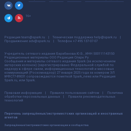
16+
Редакция
team@spark.ru
Техническая поддержка
help@spark.ru
Продвижение
adv@spark.ru
Телефон
+7 495 137-07-07
Учредитель сетевого издания Барабанова.Ю.Б., ИНН 500111143150
Редакционные материалы ООО Редакция Спарк Ру
Сообщения и материалы сетевого издания Spark (за исключением
авторских колонок) (зарегистрировано Федеральной службой по
надзору в сфере связи, информационных технологий и массовых
коммуникаций (Роскомнадзор) 27 января 2025 года за номером ЭЛ
№ФС77-89031 сопровождаются пометкой Spark_news или Редакция
Spark.ru, или Spark.
Правовая информация
Правила пользования сайтом
Политика
обработки персональных данных
Правила рекомендательных
технологий
Перечень запрещённых/экстремистских организаций и иностранных
агентов
Запрещённые/экстремистские организации и сообщества