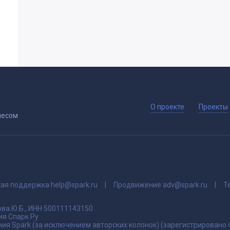
О проекте
Проекты
несом
кая поддержка
help@spark.ru
Продвижение
adv@spark.ru
Т
ва.Ю.Б., ИНН 500111143150
я Спарк Ру
ия Spark (за исключением авторских колонок) (зарегистрировано