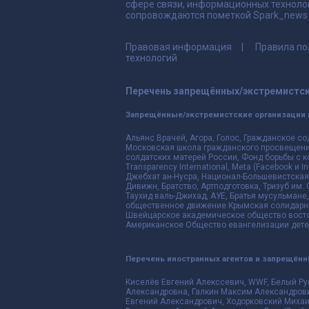
сфере связи, информационных техноло
сопровождаются пометкой Spark_news и
Правовая информация
Правила по
технологий
Перечень запрещённых/экстремистск
Запрещённые/экстремистские организации 
Альянс Врачей, Агора, Голос, Гражданское со
Московская школа гражданского просвещения,
солдатских матерей России, Фонд борьбы с к
Transparency International, Meta (Facebook и
Джебхат ан-Нусра, Национал-Большевистская 
Дивижн, Братство, Артподготовка, Тризуб им.
Таухид валь-Джихад, АУЕ, Братья мусульмане,
общественное движение Крымская солидарнос
Швейцарское академическое общество восто
Американское Общество евангелизации дете
Перечень иностранных агентов и запрещён
Киселёв Евгений Алекссевич, WWF, Белый Ру
Александровна, Галкин Максим Александрови
Евгений Александрович, Ходорковский Михаи