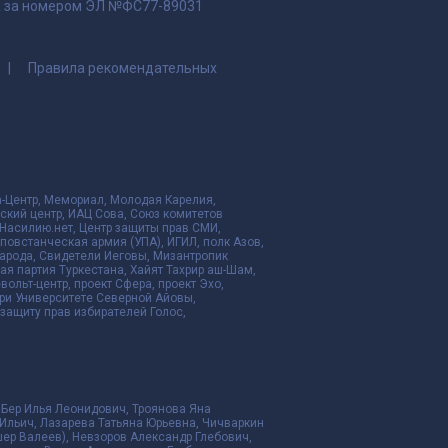
да за номером ЭЛ №ФС77-89031
Правила рекомендательных
да-Центр, Мемориал, Молодая Карелия,
ский центр, ИАЦ Сова, Союз комитетов
Насилию.нет, Центр защиты прав СМИ,
я повстанческая армия (УПА), ИГИЛ, полк Азов,
народа, Свидетели Иеговы, Мизантропик
ая партия Туркестана, Хайят Тахрир аш-Шам,
ольт-центр, проект Сфера, проект Эхо,
ри Университете Северной Айовы,
ащиту прав избирателей Голос,
 Бер Илья Леонидович, Троянова Яна
Ильич, Лазарева Татьяна Юрьевна, Чичваркин
ер Валеев), Невзоров Александр Глебович,