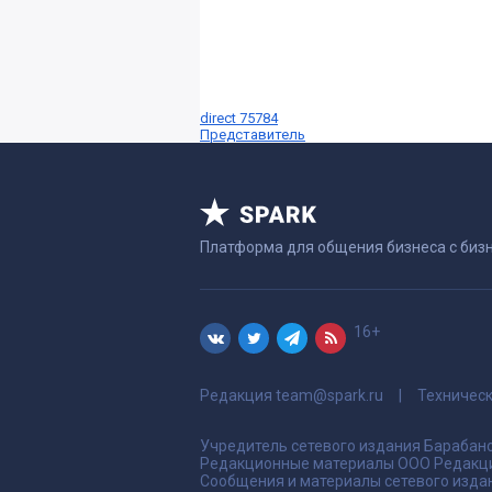
direct 75784
Представитель
Платформа для общения бизнеса с биз
16+
Редакция
team@spark.ru
Техничес
Учредитель сетевого издания Барабано
Редакционные материалы ООО Редакци
Сообщения и материалы сетевого издан