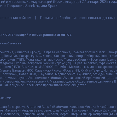
гий и массовых коммуникаций (Роскомнадзор) 27 января 2025 го
ли Редакция Spark.ru, или Spark.
льзования сайтом
Политика обработки персональных данных
их организаций и иностранных агентов
и сообщества
действие, Династия (фонд), За права человека, Комитет против пыток, Лева
 Пермь-36, Ракурс, Русь Сидящая, Сахаровский центр, Сибирский экологиче
оррупцией (ФБК), Фонд защиты гласности, Фонд свободы информации, Центр 
 Instagram), Русский добровольческий корпус (РДК), Правый сектор, Украинска
партия (НБП), Аль-Каида, УНА-УНСО, Талибан, Меджлис крымско-татарского 
 Степана Бандеры, НСО, Славянский союз, Формат-18, Хизб ут-Тахрир, Исламск
 Колумбайн, Навальный, К. Буданов, медиапроект ОВД-Инфо, объединение Рев
ть, медиагруппа Автономное действие, Американский Арктический центр п
чноевропейских исследований, Международное общественное движение В з
й, Финляндское Карельское просветительское общество.
ных СМИ
слан Викторович, Анатолий Белый (Вайсман), Касьянов Михаил Михайлович,
ч, Макаревич Андрей Вадимович, Шац Михаил Григорьевич, Гордон Дмитрий 
л Борисович, Каспаров Гарри Кимович, Моргенштерн Алишер Тагирович (Алиш