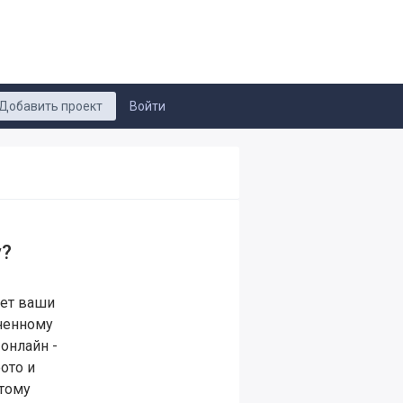
Добавить проект
Войти
у?
ет ваши
ненному
онлайн -
ото и
этому