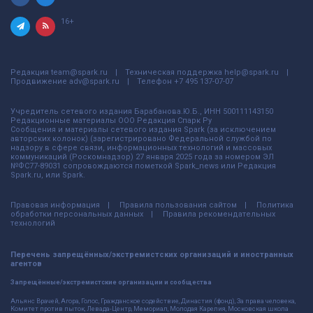
16+
Редакция
team@spark.ru
Техническая поддержка
help@spark.ru
Продвижение
adv@spark.ru
Телефон
+7 495 137-07-07
Учредитель сетевого издания Барабанова.Ю.Б., ИНН 500111143150
Редакционные материалы ООО Редакция Спарк Ру
Сообщения и материалы сетевого издания Spark (за исключением
авторских колонок) (зарегистрировано Федеральной службой по
надзору в сфере связи, информационных технологий и массовых
коммуникаций (Роскомнадзор) 27 января 2025 года за номером ЭЛ
№ФС77-89031 сопровождаются пометкой Spark_news или Редакция
Spark.ru, или Spark.
Правовая информация
Правила пользования сайтом
Политика
обработки персональных данных
Правила рекомендательных
технологий
Перечень запрещённых/экстремистских организаций и иностранных
агентов
Запрещённые/экстремистские организации и сообщества
Альянс Врачей, Агора, Голос, Гражданское содействие, Династия (фонд), За права человека,
Комитет против пыток, Левада-Центр, Мемориал, Молодая Карелия, Московская школа