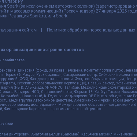
я Спарк Ру
ия Spark (за исключением авторских колонок) (зарегистрировано
гий и массовых коммуникаций (Роскомнадзор) 27 января 2025 го
ли Редакция Spark.ru, или Spark.
льзования сайтом
Политика обработки персональных данных
их организаций и иностранных агентов
и сообщества
действие, Династия (фонд), За права человека, Комитет против пыток, Лева
 Пермь-36, Ракурс, Русь Сидящая, Сахаровский центр, Сибирский экологиче
оррупцией (ФБК), Фонд защиты гласности, Фонд свободы информации, Центр 
 Instagram), Русский добровольческий корпус (РДК), Правый сектор, Украинска
партия (НБП), Аль-Каида, УНА-УНСО, Талибан, Меджлис крымско-татарского 
 Степана Бандеры, НСО, Славянский союз, Формат-18, Хизб ут-Тахрир, Исламск
 Колумбайн, Навальный, К. Буданов, медиапроект ОВД-Инфо, объединение Рев
ть, медиагруппа Автономное действие, Американский Арктический центр п
чноевропейских исследований, Международное общественное движение В з
й, Финляндское Карельское просветительское общество.
ных СМИ
слан Викторович, Анатолий Белый (Вайсман), Касьянов Михаил Михайлович,