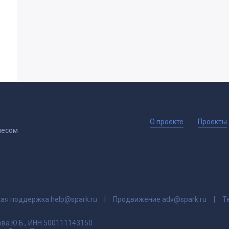
О проекте
Проекты
несом
кая поддержка
help@spark.ru
Продвижение
adv@spark.ru
Т
ва.Ю.Б., ИНН 500111143150