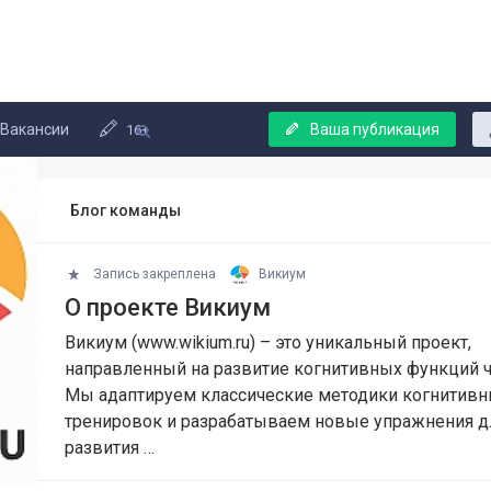
Вакансии
Ваша публикация
16+
Блог команды
Запись закреплена
Викиум
О проекте Викиум
Викиум (www.wikium.ru) – это уникальный проект,
направленный на развитие когнитивных функций ч
Мы адаптируем классические методики когнитив
тренировок и разрабатываем новые упражнения д
развития …