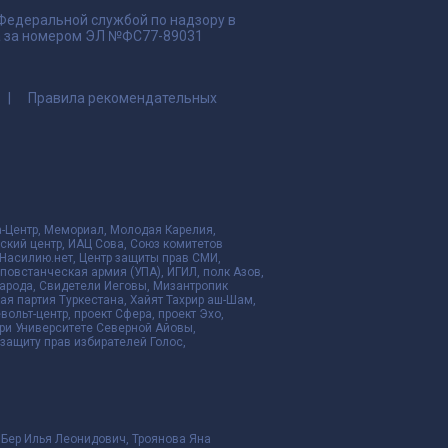
 Федеральной службой по надзору в
да за номером ЭЛ №ФС77-89031
Правила рекомендательных
да-Центр, Мемориал, Молодая Карелия,
ский центр, ИАЦ Сова, Союз комитетов
Насилию.нет, Центр защиты прав СМИ,
я повстанческая армия (УПА), ИГИЛ, полк Азов,
народа, Свидетели Иеговы, Мизантропик
ая партия Туркестана, Хайят Тахрир аш-Шам,
ольт-центр, проект Сфера, проект Эхо,
ри Университете Северной Айовы,
ащиту прав избирателей Голос,
 Бер Илья Леонидович, Троянова Яна