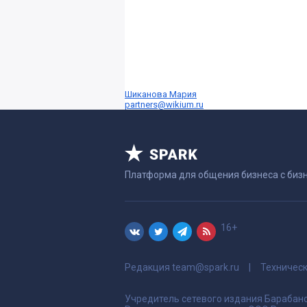
Шиканова Мария
partners@wikium.ru
Платформа для общения бизнеса с биз
16+
Редакция
team@spark.ru
Техничес
Учредитель сетевого издания Барабано