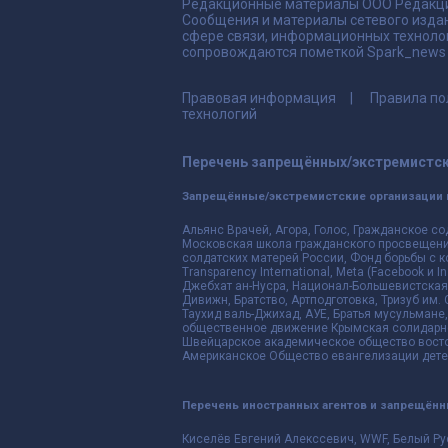
Редакционные материалы ООО Редакци
Сообщения и материалы сетевого издан
сфере связи, информационных техноло
сопровождаются пометкой Spark_news и
Правовая информация
Правила по
технологий
Перечень запрещённых/экстремистск
Запрещённые/экстремистские организации 
Альянс Врачей, Агора, Голос, Гражданское со
Московская школа гражданского просвещения,
солдатских матерей России, Фонд борьбы с к
Transparency International, Meta (Facebook и
Джебхат ан-Нусра, Национал-Большевистская 
Дивижн, Братство, Артподготовка, Тризуб им.
Таухид валь-Джихад, АУЕ, Братья мусульмане,
общественное движение Крымская солидарнос
Швейцарское академическое общество восто
Американское Общество евангелизации дете
Перечень иностранных агентов и запрещён
Киселёв Евгений Алекссевич, WWF, Белый Ру