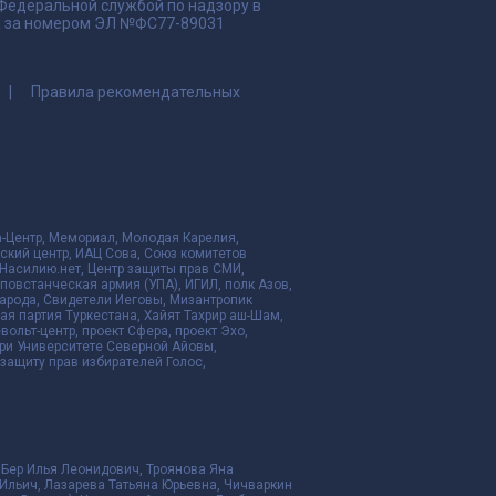
 Федеральной службой по надзору в
да за номером ЭЛ №ФС77-89031
Правила рекомендательных
да-Центр, Мемориал, Молодая Карелия,
ский центр, ИАЦ Сова, Союз комитетов
Насилию.нет, Центр защиты прав СМИ,
я повстанческая армия (УПА), ИГИЛ, полк Азов,
народа, Свидетели Иеговы, Мизантропик
ая партия Туркестана, Хайят Тахрир аш-Шам,
ольт-центр, проект Сфера, проект Эхо,
ри Университете Северной Айовы,
ащиту прав избирателей Голос,
 Бер Илья Леонидович, Троянова Яна
Ильич, Лазарева Татьяна Юрьевна, Чичваркин