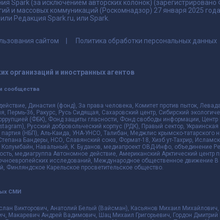
ия Spark (за исключением авторских колонок) (зарегистрировано
гий и массовых коммуникаций (Роскомнадзор) 27 января 2025 го
ли Редакция Spark.ru, или Spark.
льзования сайтом
Политика обработки персональных данных
их организаций и иностранных агентов
и сообщества
действие, Династия (фонд), За права человека, Комитет против пыток, Лева
 Пермь-36, Ракурс, Русь Сидящая, Сахаровский центр, Сибирский экологиче
оррупцией (ФБК), Фонд защиты гласности, Фонд свободы информации, Центр 
 Instagram), Русский добровольческий корпус (РДК), Правый сектор, Украинска
партия (НБП), Аль-Каида, УНА-УНСО, Талибан, Меджлис крымско-татарского 
 Степана Бандеры, НСО, Славянский союз, Формат-18, Хизб ут-Тахрир, Исламск
 Колумбайн, Навальный, К. Буданов, медиапроект ОВД-Инфо, объединение Рев
ть, медиагруппа Автономное действие, Американский Арктический центр п
чноевропейских исследований, Международное общественное движение В з
й, Финляндское Карельское просветительское общество.
ных СМИ
слан Викторович, Анатолий Белый (Вайсман), Касьянов Михаил Михайлович,
ч, Макаревич Андрей Вадимович, Шац Михаил Григорьевич, Гордон Дмитрий 