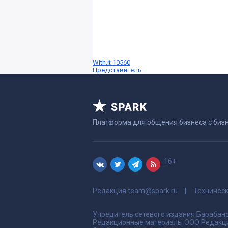
With.it 10560
Представитель
Платформа для общения бизнеса с биз
16+
Редакция
team@spark.ru
Техничес
Учредитель сетевого издания Барабано
Редакционные материалы ООО Редакци