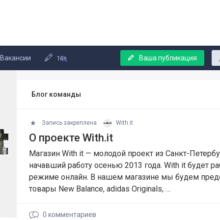
Вакансии
Ваша публикация
16+
Блог команды
Запись закреплена
With.it
О проекте With.it
Магазин With it — молодой проект из Санкт-Петербу
начавший работу осенью 2013 года. With it будет ра
режиме онлайн. В нашем магазине мы будем пред
товары New Balance, adidas Originals, …
0
комментариев