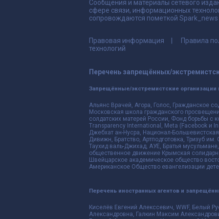
Сообщения и материалы сетевого издан
сфере связи, информационных техноло
сопровождаются пометкой Spark_news и
Правовая информация
Правила по
технологий
Перечень запрещённых/экстремистск
Запрещённые/экстремистские организации 
Альянс Врачей, Агора, Голос, Гражданское со
Московская школа гражданского просвещения,
солдатских матерей России, Фонд борьбы с к
Transparency International, Meta (Facebook и
Джебхат ан-Нусра, Национал-Большевистская 
Дивижн, Братство, Артподготовка, Тризуб им.
Таухид валь-Джихад, АУЕ, Братья мусульмане,
общественное движение Крымская солидарнос
Швейцарское академическое общество восто
Американское Общество евангелизации дете
Перечень иностранных агентов и запрещён
Киселёв Евгений Алекссевич, WWF, Белый Ру
Александровна, Галкин Максим Александрови