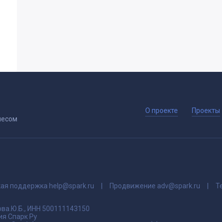
О проекте
Проекты
несом
кая поддержка
help@spark.ru
Продвижение
adv@spark.ru
Т
ва.Ю.Б., ИНН 500111143150
я Спарк Ру