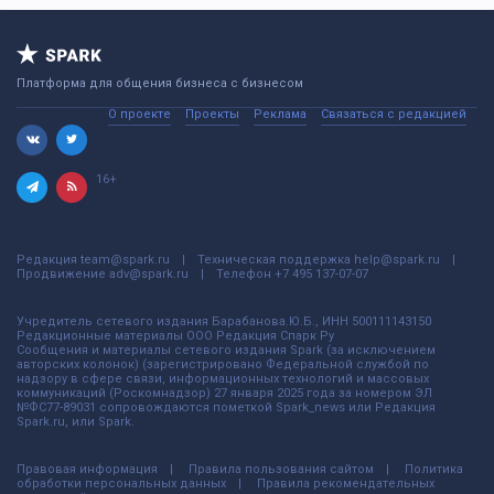
Платформа для общения бизнеса с бизнесом
О проекте
Проекты
Реклама
Связаться с редакцией
16+
Редакция
team@spark.ru
Техническая поддержка
help@spark.ru
Продвижение
adv@spark.ru
Телефон
+7 495 137-07-07
Учредитель сетевого издания Барабанова.Ю.Б., ИНН 500111143150
Редакционные материалы ООО Редакция Спарк Ру
Сообщения и материалы сетевого издания Spark (за исключением
авторских колонок) (зарегистрировано Федеральной службой по
надзору в сфере связи, информационных технологий и массовых
коммуникаций (Роскомнадзор) 27 января 2025 года за номером ЭЛ
№ФС77-89031 сопровождаются пометкой Spark_news или Редакция
Spark.ru, или Spark.
Правовая информация
Правила пользования сайтом
Политика
обработки персональных данных
Правила рекомендательных