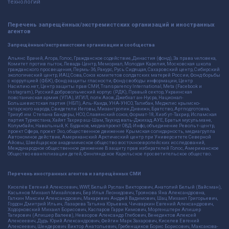
технологий
Перечень запрещённых/экстремистских организаций и иностранных
агентов
Запрещённые/экстремистские организации и сообщества
Альянс Врачей, Агора, Голос, Гражданское содействие, Династия (фонд), За права человека,
Комитет против пыток, Левада-Центр, Мемориал, Молодая Карелия, Московская школа
гражданского просвещения, Пермь-36, Ракурс, Русь Сидящая, Сахаровский центр, Сибирский
экологический центр, ИАЦ Сова, Союз комитетов солдатских матерей России, Фонд борьбы
с коррупцией (ФБК), Фонд защиты гласности, Фонд свободы информации, Центр
Насилию.нет, Центр защиты прав СМИ, Transparency International, Meta (Facebook и
Instagram), Русский добровольческий корпус (РДК), Правый сектор, Украинская
повстанческая армия (УПА), ИГИЛ, полк Азов, Джебхат ан-Нусра, Национал-
Большевистская партия (НБП), Аль-Каида, УНА-УНСО, Талибан, Меджлис крымско-
татарского народа, Свидетели Иеговы, Мизантропик Дивижн, Братство, Артподготовка,
Тризуб им. Степана Бандеры, НСО, Славянский союз, Формат-18, Хизб ут-Тахрир, Исламская
партия Туркестана, Хайят Тахрир аш-Шам, Таухид валь-Джихад, АУЕ, Братья мусульмане,
Колумбайн, Навальный, К. Буданов, медиапроект ОВД-Инфо, объединение Револьт-центр,
проект Сфера, проект Эхо, общественное движение Крымская солидарность, медиагруппа
Автономное действие, Американский Арктический центр при Университете Северной
Айовы, Швейцарское академическое общество восточноевропейских исследований,
Международное общественное движение В защиту прав избирателей Голос, Американское
Общество евангелизации детей, Финляндское Карельское просветительское общество.
Перечень иностранных агентов и запрещённых СМИ
Киселёв Евгений Алекссевич, WWF, Белый Руслан Викторович, Анатолий Белый (Вайсман),
Касьянов Михаил Михайлович, Бер Илья Леонидович, Троянова Яна Александровна,
Галкин Максим Александрович, Макаревич Андрей Вадимович, Шац Михаил Григорьевич,
Гордон Дмитрий Ильич, Лазарева Татьяна Юрьевна, Чичваркин Евгений Александрович,
Ходорковский Михаил Борисович, Каспаров Гарри Кимович, Моргенштерн Алишер
Тагирович (Алишер Валеев), Невзоров Александр Глебович, Венедиктов Алексей
Алексеевич, Дудь Юрий Александрович, Фейгин Марк Захарович, Киселев Евгений
Алексеевич, Шендерович Виктор Анатольевич, Гребенщиков Борис Борисович, Максакова-