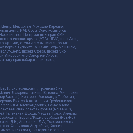
да-Центр, Мемориал, Молодая Карелия,
ский центр, ИАЦ Сова, Союз комитетов
Насилию.нет, Центр защиты прав СМИ,
я повстанческая армия (УПА), ИГИЛ, полк Азов,
народа, Свидетели Иеговы, Мизантропик
ая партия Туркестана, Хайят Тахрир аш-Шам,
ольт-центр, проект Сфера, проект Эхо,
ри Университете Северной Айовы,
ащиту прав избирателей Голос,
 Бер Илья Леонидович, Троянова Яна
Ильич, Лазарева Татьяна Юрьевна, Чичваркин
ер Валеев), Невзоров Александр Глебович,
ерович Виктор Анатольевич, Гребенщиков
рламов Илья Александрович, Рамазанова
Алексеев Иван Александрович (Noize MC),
2), Телеканал Дождь, Медуза, Голос Америки,
дио Свободная Европа/Радио Свобода (PCE/PC),
алягин Д.Н., Апахончич Д.А., Толоконникова
ролова, Станислав Андрейчук, Ксения
 Тимофей Рогожин, Екатерина Воропай,