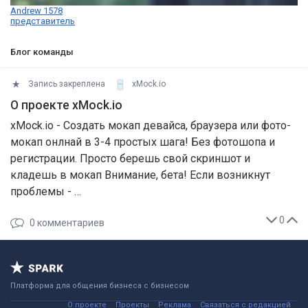
Andrew 1578
представитель
Блог команды
Запись закреплена
xMock.io
О проекте xMock.io
xMock.io - Создать мокап девайса, браузера или фото-
мокап онлнай в 3-4 простых шага! Без фотошопа и
регистрации. Просто берешь свой скриншот и
кладешь в мокап Внимание, бета! Если возникнут
проблемы - …
0
0
комментариев
Платформа для общения бизнеса с бизнесом
О проекте
Проекты
Реклама
Связаться с редакцией