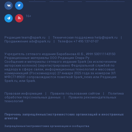
16+
Редакция
team@spark.ru
Техническая поддержка
help@spark.ru
Продвижение
adv@spark.ru
Телефон
+7 495 137-07-07
Учредитель сетевого издания Барабанова.Ю.Б., ИНН 500111143150
Редакционные материалы ООО Редакция Спарк Ру
Сообщения и материалы сетевого издания Spark (за исключением
авторских колонок) (зарегистрировано Федеральной службой по
надзору в сфере связи, информационных технологий и массовых
коммуникаций (Роскомнадзор) 27 января 2025 года за номером ЭЛ
№ФС77-89031 сопровождаются пометкой Spark_news или Редакция
Spark.ru, или Spark.
Правовая информация
Правила пользования сайтом
Политика
обработки персональных данных
Правила рекомендательных
технологий
Перечень запрещённых/экстремистских организаций и иностранных
агентов
Запрещённые/экстремистские организации и сообщества