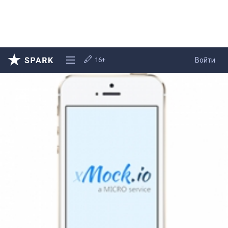
16+
Войти